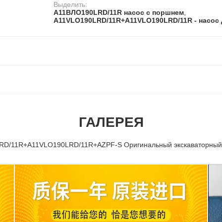
Выделить:
А11ВЛО190LRD/11R насос с поршнем
,
А11VLO190LRD/11R+A11VLO190LRD/11R - насос
ГАЛЕРЕЯ
D/11R+A11VLO190LRD/11R+AZPF-S Оригинальный экскаваторный 