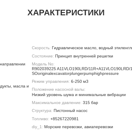
ХАРАКТЕРИСТИКИ
Скорость:
Гидравлическое масло, водный этиленгл
Состояние:
Принцип внутренней решетки
 направлении
Модель No:
R902039225 A11VLO190LRD/11R+A11VLO190LRD/
SOoriginalexcavatorplungerpumphighpressure
Режим управления:
6-250 м3
дукты, масла и
Положение насосной валы:
Низкий уровень шума и минимальные вибрации
Максимальное давление:
315 бар
Структура:
Пистонный насос
Топливо:
+85267220981
diy_1:
Морские перевозки, авиаперевозки