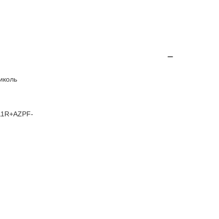
иколь
11R+AZPF-