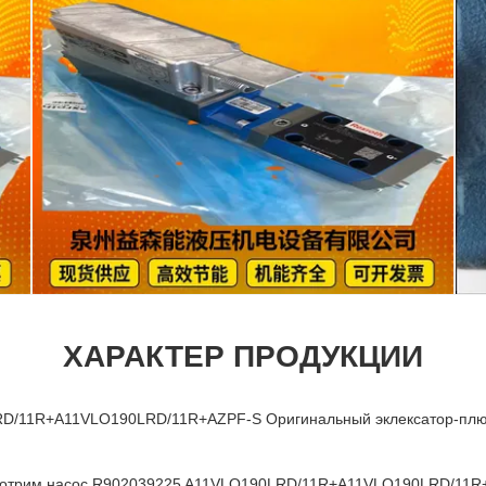
ХАРАКТЕР ПРОДУКЦИИ
D/11R+A11VLO190LRD/11R+AZPF-S Оригинальный эклексатор-плюн
мотрим насос R902039225 A11VLO190LRD/11R+A11VLO190LRD/11R+