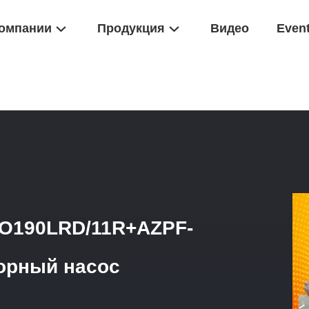
омпании
Продукция
Видео
Even
н Rexroth
/
R902039225 A11VLO190LRD/11R+A11VLO190LRD/11R+AZ
O190LRD/11R+AZPF-
орный насос