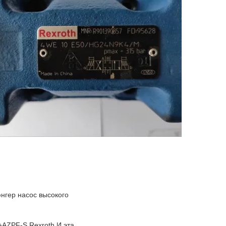
гер насос высокого
AZPF-S Rexroth.И эта