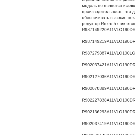
модель не является иск
производительность, что
обеспечивать высокие пок
редуктор Rexroth являетс
R987149220
A11VLO190DR
R987149219
A11VLO190DR
R987279887
A11VLO190LG
R902037421
A11VLO190D
R902127036
A11VLO190DR
R902070399
A11VLO190DR
R902227838
A11VLO190DR
R902136293
A11VLO190DR
R902037419
A11VLO190DR