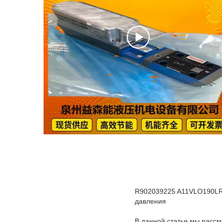
R902039225 A11VLO190LR
давления
В данной статье мы расс