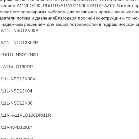
лючением.A11VLO190LRD/11R+A11VLO190LRD/11R+AZPF-S имеет пр
 делает его популярным выбором для различных промышленных пр
азатели потока и давленияБлагодаря прочной конструкции и точной
я надежным решением для ваших потребностей в гидравлической с
S/11L-NSD12N00P
S/11L-NTD12K02P
2D/11L-NSD12N00
R+A11VLO190DR
/11L-NPD12N00V
/11L-NSD12K04
/11L-NSD12N00
/11R+A11VLO190DR/11R
/11R-NPD12K84