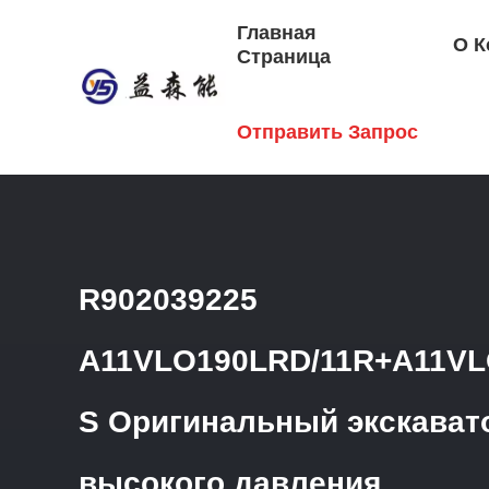
Главная
О К
Страница
Главная Страница
/
Продукция
/
Гидравлический Клапа
Отправить Запрос
Давления
R902039225
A11VLO190LRD/11R+A11VL
S Оригинальный экскават
высокого давления