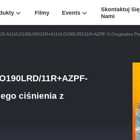
Skontaktuj Się
dukty
Filmy
Events
Nami
25 A11VLO190LRD/11R+A11VLO190LRD/11R+AZPF-S Oryginalna Pompa
O190LRD/11R+AZPF-
ego ciśnienia z