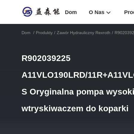
Dom
O Nas
Pro
Dom
/
Produkty
/
Zawór Hydrauliczny Rexroth
/
R9020392
R902039225
A11VLO190LRD/11R+A11VL
S Oryginalna pompa wysoki
wtryskiwaczem do koparki