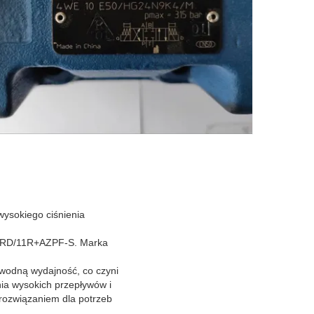
sokiego ciśnienia
LRD/11R+AZPF-S. Marka
odną wydajność, co czyni
a wysokich przepływów i
m rozwiązaniem dla potrzeb