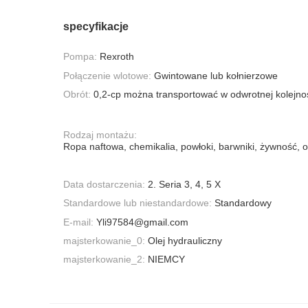
specyfikacje
Pompa:
Rexroth
Połączenie wlotowe:
Gwintowane lub kołnierzowe
Obrót:
0,2-cp można transportować w odwrotnej kolejno
Rodzaj montażu:
Ropa naftowa, chemikalia, powłoki, barwniki, żywność, ol
Data dostarczenia:
2. Seria 3, 4, 5 X
Standardowe lub niestandardowe:
Standardowy
E-mail:
Yli97584@gmail.com
majsterkowanie_0:
Olej hydrauliczny
majsterkowanie_2:
NIEMCY