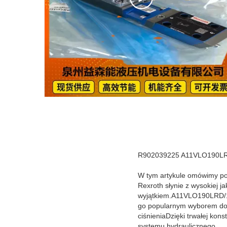
R902039225 A11VLO190LRD
W tym artykule omówimy 
Rexroth słynie z wysokiej j
wyjątkiem.A11VLO190LRD/1
go popularnym wyborem do 
ciśnieniaDzięki trwałej kon
systemu hydraulicznego.