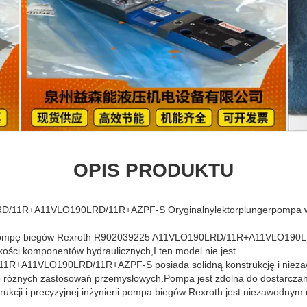
OPIS PRODUKTU
/11R+A11VLO190LRD/11R+AZPF-S Oryginalnylektorplungerpompa wy
pompę biegów Rexroth R902039225 A11VLO190LRD/11R+A11VLO190
akości komponentów hydraulicznych,I ten model nie jest
1R+A11VLO190LRD/11R+AZPF-S posiada solidną konstrukcję i niezaw
różnych zastosowań przemysłowych.Pompa jest zdolna do dostarczani
strukcji i precyzyjnej inżynierii pompa biegów Rexroth jest niezawodny