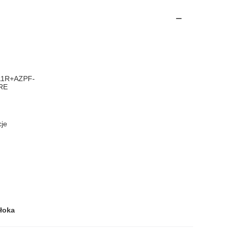
11R+AZPF-
RE
cje
łoka