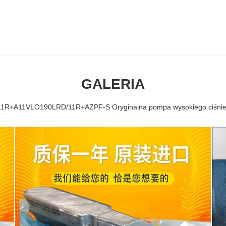
GALERIA
+A11VLO190LRD/11R+AZPF-S Oryginalna pompa wysokiego ciśnieni