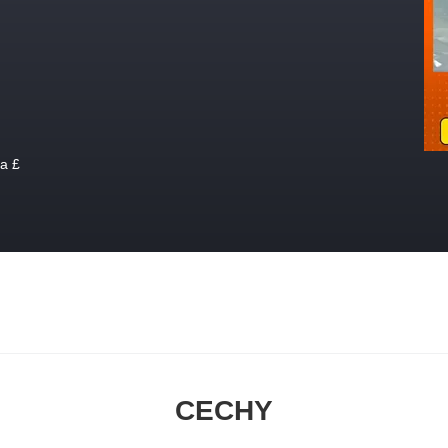
a £
CECHY