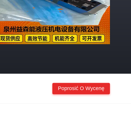
Poprosić O Wycenę