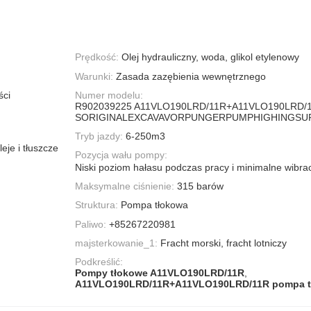
Prędkość:
Olej hydrauliczny, woda, glikol etylenowy
Warunki:
Zasada zazębienia wewnętrznego
ści
Numer modelu:
R902039225 A11VLO190LRD/11R+A11VLO190LRD/
SORIGINALEXCAVAVORPUNGERPUMPHIGHINGSU
Tryb jazdy:
6-250m3
eje i tłuszcze
Pozycja wału pompy:
Niski poziom hałasu podczas pracy i minimalne wibra
Maksymalne ciśnienie:
315 barów
Struktura:
Pompa tłokowa
Paliwo:
+85267220981
majsterkowanie_1:
Fracht morski, fracht lotniczy
Podkreślić:
Pompy tłokowe A11VLO190LRD/11R
,
A11VLO190LRD/11R+A11VLO190LRD/11R pompa t