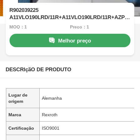
R902039225
A11VLO190LRD/11R+A11VLO190LRD/11R+AZPF-
S Bomba de pistão de escavadeira original de
MOQ：1
Preço：1
alta pressão
Melhor preço
DESCRIçãO DE PRODUTO
Lugar de
Alemanha
origem
Marca
Rexroth
Certificação
ISO9001