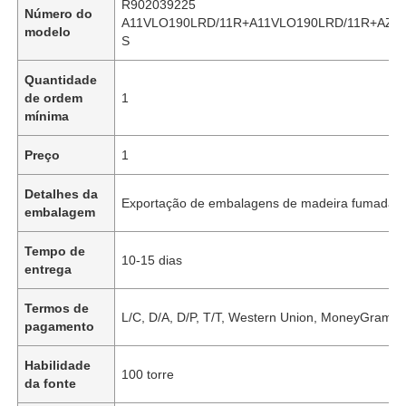
R902039225
Número do
A11VLO190LRD/11R+A11VLO190LRD/11R+AZP
modelo
S
Quantidade
de ordem
1
mínima
Preço
1
Detalhes da
Exportação de embalagens de madeira fumada
embalagem
Tempo de
10-15 dias
entrega
Termos de
L/C, D/A, D/P, T/T, Western Union, MoneyGram
pagamento
Habilidade
100 torre
da fonte