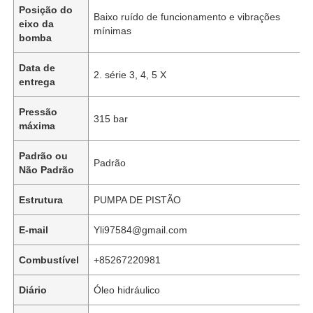
Posição do
Baixo ruído de funcionamento e vibrações
eixo da
mínimas
bomba
Data de
2. série 3, 4, 5 X
entrega
Pressão
315 bar
máxima
Padrão ou
Padrão
Não Padrão
Estrutura
PUMPA DE PISTÃO
Início
E-mail
Yli97584@gmail.com
Combustível
+85267220981
Produtos
Diário
Óleo hidráulico
Vídeos