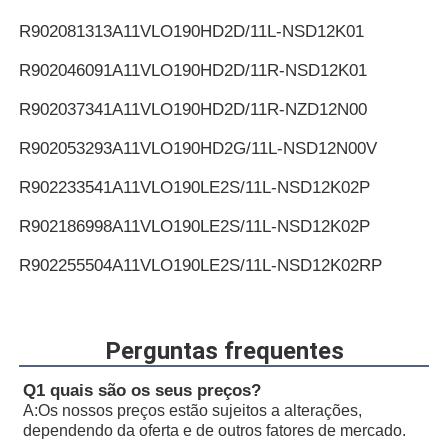
R902081313
A11VLO190HD2D/11L-NSD12K01
R902046091
A11VLO190HD2D/11R-NSD12K01
R902037341
A11VLO190HD2D/11R-NZD12N00
R902053293
A11VLO190HD2G/11L-NSD12N00V
R902233541
A11VLO190LE2S/11L-NSD12K02P
R902186998
A11VLO190LE2S/11L-NSD12K02P
R902255504
A11VLO190LE2S/11L-NSD12K02RP
R902233540
A11VLO190LE2S/11L-NSD12K72P
R902194817
A11VLO190LE2S/11L-NSD12K72P
Perguntas frequentes
R902255505
A11VLO190LE2S/11L-NSD12K72RP
Q1 quais são os seus preços?
A:
Os nossos preços estão sujeitos a alterações,
R902154643
A11VLO190LE2S/11L-NTD12K02P
dependendo da oferta e de outros fatores de mercado.