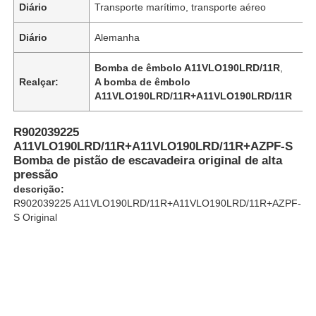
Diário
Transporte marítimo, transporte aéreo
Diário
Alemanha
Sobre Nós
Bomba de êmbolo A11VLO190LRD/11R
,
Realçar:
A bomba de êmbolo
Visita à Fábrica
A11VLO190LRD/11R+A11VLO190LRD/11R
Controle de qualidade
R902039225
A11VLO190LRD/11R+A11VLO190LRD/11R+AZPF-S
Bomba de pistão de escavadeira original de alta
pressão
Contacte-nos
descrição:
R902039225 A11VLO190LRD/11R+A11VLO190LRD/11R+AZPF-
S Original
Notícias
Casos
Solicite um orçamento