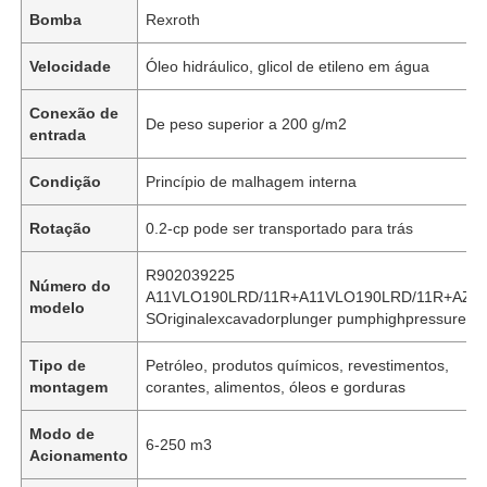
Bomba
Rexroth
Velocidade
Óleo hidráulico, glicol de etileno em água
Conexão de
De peso superior a 200 g/m2
entrada
Condição
Princípio de malhagem interna
Rotação
0.2-cp pode ser transportado para trás
R902039225
Número do
A11VLO190LRD/11R+A11VLO190LRD/11R+AZP
modelo
SOriginalexcavadorplunger pumphighpressure
Tipo de
Petróleo, produtos químicos, revestimentos,
montagem
corantes, alimentos, óleos e gorduras
Modo de
6-250 m3
Acionamento