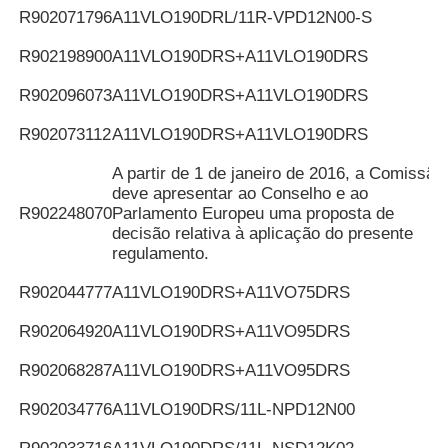
R902071796
A11VLO190DRL/11R-VPD12N00-S
R902198900
A11VLO190DRS+A11VLO190DRS
R902096073
A11VLO190DRS+A11VLO190DRS
R902073112
A11VLO190DRS+A11VLO190DRS
A partir de 1 de janeiro de 2016, a Comissão
deve apresentar ao Conselho e ao
R902248070
Parlamento Europeu uma proposta de
decisão relativa à aplicação do presente
regulamento.
R902044777
A11VLO190DRS+A11VO75DRS
R902064920
A11VLO190DRS+A11VO95DRS
R902068287
A11VLO190DRS+A11VO95DRS
R902034776
A11VLO190DRS/11L-NPD12N00