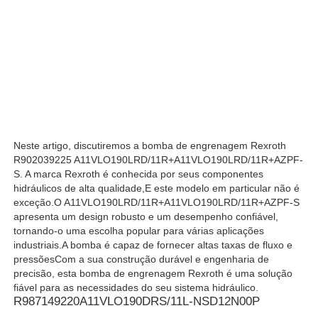
Bomba hidráulica de Rexroth
Parker Hydraulic Pump
Bomba hidráulica de Vickers
Neste artigo, discutiremos a bomba de engrenagem Rexroth
R902039225 A11VLO190LRD/11R+A11VLO190LRD/11R+AZPF-
Válvula hidráulica Rexroth
S. A marca Rexroth é conhecida por seus componentes
hidráulicos de alta qualidade,E este modelo em particular não é
exceção.O A11VLO190LRD/11R+A11VLO190LRD/11R+AZPF-S
apresenta um design robusto e um desempenho confiável,
Acessórios para filtros Rexroth
tornando-o uma escolha popular para várias aplicações
industriais.A bomba é capaz de fornecer altas taxas de fluxo e
pressõesCom a sua construção durável e engenharia de
Válvula hidráulica YUKEN
precisão, esta bomba de engrenagem Rexroth é uma solução
fiável para as necessidades do seu sistema hidráulico.
R987149220
A11VLO190DRS/11L-NSD12N00P
Bomba hidráulica de Yuken