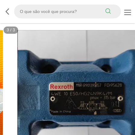
3
/
3