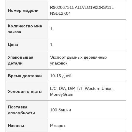
R902067311 A11VLO190DRS/11L-
Номер модели
NSD12K04
Количество мин
1
заказа
Цена
1
Упаковывая
Экспорт дымных деревянных
детали
упаковок
Время доставки
10-15 дней
L/C, D/A, D/P, T/T, Western Union,
Условия оплаты
MoneyGram
Поставка
100 башни
способности
Насосы
Рексрот