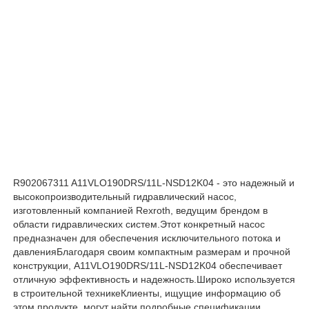
Гидронасос Rexroth
Гидронасос Parker
Гидронасос Vickers
Гидравлический клапан Rexroth
R902067311 A11VLO190DRS/11L-NSD12K04 - это надежный и
высокопроизводительный гидравлический насос,
изготовленный компанией Rexroth, ведущим брендом в
Аксессуары для фильтров Rexroth
области гидравлических систем.Этот конкретный насос
предназначен для обеспечения исключительного потока и
давленияБлагодаря своим компактным размерам и прочной
Гидравлический клапан YUKEN
конструкции, A11VLO190DRS/11L-NSD12K04 обеспечивает
отличную эффективность и надежность.Широко используется
в строительной техникеКлиенты, ищущие информацию об
Гидронасос Yuken
этом продукте, могут найти подробные спецификации,