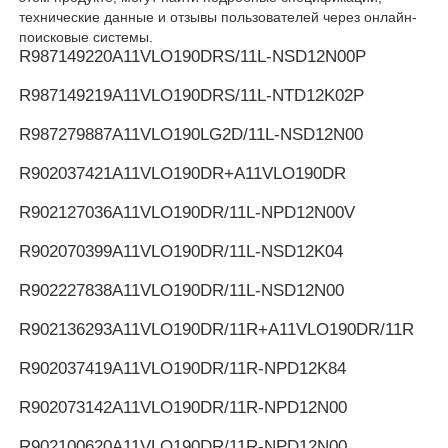
технические данные и отзывы пользователей через онлайн-
поисковые системы.
R987149220
A11VLO190DRS/11L-NSD12N00P
R987149219
A11VLO190DRS/11L-NTD12K02P
R987279887
A11VLO190LG2D/11L-NSD12N00
R902037421
A11VLO190DR+A11VLO190DR
R902127036
A11VLO190DR/11L-NPD12N00V
R902070399
A11VLO190DR/11L-NSD12K04
R902227838
A11VLO190DR/11L-NSD12N00
R902136293
A11VLO190DR/11R+A11VLO190DR/11R
R902037419
A11VLO190DR/11R-NPD12K84
R902073142
A11VLO190DR/11R-NPD12N00
R902100620
A11VLO190DR/11R-NPD12N00