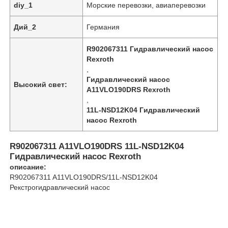
diy_1
Морские перевозки, авиаперевозки
Дий_2
Германия
О нас
R902067311 Гидравлический насос
Rexroth
Экскурсия по заводу
,
Гидравлический насос
Высокий свет:
A11VLO190DRS Rexroth
Контроль качества
,
11L-NSD12K04 Гидравлический
насос Rexroth
Свяжитесь с нами
R902067311 A11VLO190DRS 11L-NSD12K04
Гидравлический насос Rexroth
Новости
описание:
R902067311 A11VLO190DRS/11L-NSD12K04
Рекстрогидравлический насос
Случаи
Запросите цитату