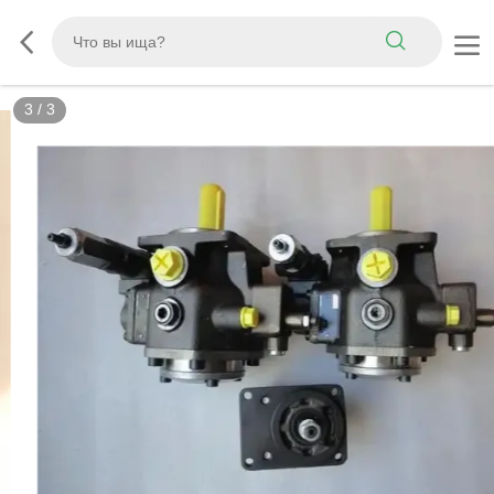
3
/
3