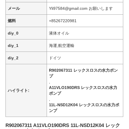
メール
Yli97584@gmail.com お願いします
燃料
+85267220981
diy_0
液体オイル
diy_1
海運,航空運輸
diy_2
ドイツ
R902067311 レックスロスの水力ポン
プ
,
A11VLO190DRS レックスロスの水力
ハイライト:
家へ
ポンプ
,
11L-NSD12K04 レックスロスの水力ポ
製品
ンプ
R902067311 A11VLO190DRS 11L-NSD12K04 レック
ビデオ