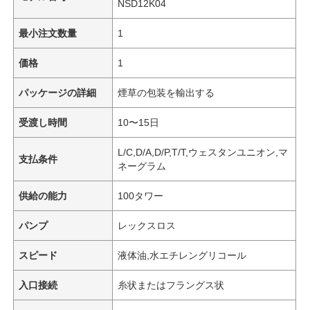
NSD12K04
最小注文数量
1
価格
1
パッケージの詳細
煙草の包装を輸出する
受渡し時間
10〜15日
L/C,D/A,D/P,T/T,ウェスタンユニオン,マ
支払条件
ネーグラム
供給の能力
100タワー
パンプ
レックスロス
スピード
液体油,水エチレングリコール
入口接続
糸状またはフラングス状