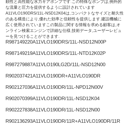
頼性と高性能な水力ギアポンプです.この特殊なポンプは,例外的
な流量と圧力を提供するように設計されています
A11VLO190DRS/11L-NSD12K04は,コンパクトなサイズと耐久性
Rexrothの油圧ポンプ
のある構造により,優れた効率と信頼性を提供します.建設機械に
広く使用されていますこの製品に関する情報を求める顧客は,オ
ンライン検索エンジンで詳細な仕様,技術データ,ユーザーレビュ
Parkerの油圧ポンプ
ーを見つけることができます.
R987149220
A11VLO190DRS/11L-NSD12N00P
Vickersの油圧ポンプ
R987149219
A11VLO190DRS/11L-NTD12K02P
R987279887
A11VLO190LG2D/11L-NSD12N00
レックスロスの水力弁
R902037421
A11VLO190DR+A11VLO190DR
R902127036
A11VLO190DR/11L-NPD12N00V
レックスロスのフィルターアクセサリー
R902070399
A11VLO190DR/11L-NSD12K04
YUKEN 水圧バルブ
R902227838
A11VLO190DR/11L-NSD12N00
R902136293
A11VLO190DR/11R+A11VLO190DR/11R
Yukenの油圧ポンプ