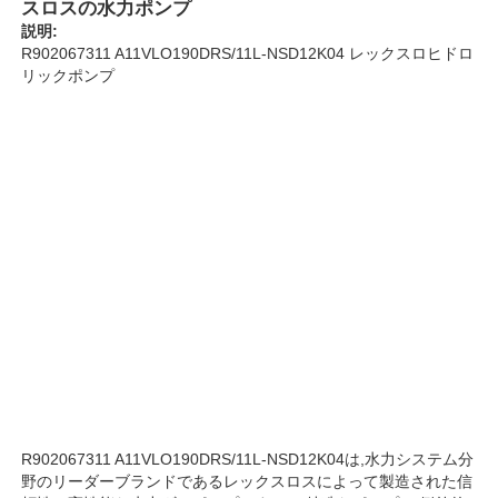
スロスの水力ポンプ
説明:
R902067311 A11VLO190DRS/11L-NSD12K04 レックスロヒドロ
私たちについて
リックポンプ
工場見学
品質管理
お問い合わせ
ニュース
事件
R902067311 A11VLO190DRS/11L-NSD12K04は,水力システム分
野のリーダーブランドであるレックスロスによって製造された信
引金 を 求め て ください