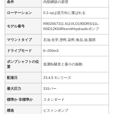
条件
内部網状の原理
ローテーション
0.2-cpは逆方向に運ばれる
R902067311 A11VLO190DRS/11L-
モデル番号
NSD12K04Rexrothhydraulicポンプ
マウントタイプ
石油,化学,塗料,染料,食品,油,脂肪
ドライブモード
6~250m3
ポンプシャフトの位
低運転騒音と最小の振動
置
配達日
23,4,5 Xシリーズ
最大圧力
315バー
標準か 非標準か
スタンダード
構造
ピストンポンプ