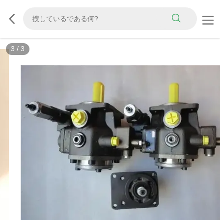
3
/
3