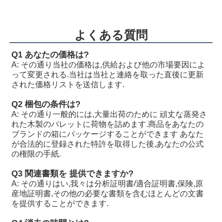
R902255505
A11VLO190LE2S/11L-NSD12K72RP
R902154643
A11VLO190LE2S/11L-NTD12K02P
よくある質問
R902233884
A11VLO190LE2S/11L-NZD12K02H
Q1 あなたの価格は?
A: その通り
当社の価格は,供給および他の市場要因によ
R902106321
A11VLO190LE2S/11L-NZD12K02H
って変更される.当社は当社と連絡を取った直後に更新
された価格リストを送信します.
R902198594
A11VLO190LE2S/11L-NZD12K02H
Q2 梱包の条件は?
R902220946
A11VLO190LE2S/11L-NZD12K02P
A: その通り
一般的には,大量出荷のために 頑丈な蒸発さ
れた木製のパレットに荷物を詰めます.商品をあなたの
R902255713
A11VLO190LE2S/11L-NZD12K02P
ブランドの箱にパッケージすることができます あなた
が合法的に登録された特許を取得した後,あなたの公式
R902225083
A11VLO190LE2S/11L-NZD12K02P
の権限の手紙.
Q3 関連書類を 提供できますか?
A: その通り
はい,我々は分析証明書/適合証明書,保険,原
産地証明書,その他の必要な書類を含むほとんどの文書
を提供することができます.