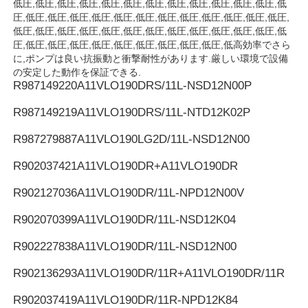
低圧,低圧,低圧,低圧,低圧,低圧,低圧,低圧,低圧,低圧,低圧,低圧,低
圧,低圧,低圧,低圧,低圧,低圧,低圧,低圧,低圧,低圧,低圧,低圧,低圧,
低圧,低圧,低圧,低圧,低圧,低圧,低圧,低圧,低圧,低圧,低圧,低圧,低
Rexrothの油圧ポンプ
圧,低圧,低圧,低圧,低圧,低圧,低圧,低圧,低圧,低圧,低高効率でさら
に,ポンプは良い抗振動と衝撃耐性があります.厳しい環境で設備
の安定した動作を保証できる.
Parkerの油圧ポンプ
R987149220
A11VLO190DRS/11L-NSD12N00P
R987149219
A11VLO190DRS/11L-NTD12K02P
Vickersの油圧ポンプ
R987279887
A11VLO190LG2D/11L-NSD12N00
R902037421
A11VLO190DR+A11VLO190DR
レックスロスの水力弁
R902127036
A11VLO190DR/11L-NPD12N00V
レックスロスのフィルターアクセサリー
R902070399
A11VLO190DR/11L-NSD12K04
R902227838
A11VLO190DR/11L-NSD12N00
YUKEN 水圧バルブ
R902136293
A11VLO190DR/11R+A11VLO190DR/11R
Yukenの油圧ポンプ
R902037419
A11VLO190DR/11R-NPD12K84