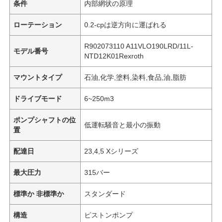
条件
内部網状の原理
ローテーション
0.2-cpは逆方向に運ばれる
R902073110 A11VLO190LRD/11L-
モデル番号
NTD12K01Rexroth
マウントタイプ
石油,化学,塗料,染料,食品,油,脂肪
ドライブモード
6~250m3
ポンプシャフトの位
低運転騒音と最小の振動
置
配達日
23,4,5 Xシリーズ
最大圧力
315バー
標準か 非標準か
スタンダード
構造
ピストンポンプ