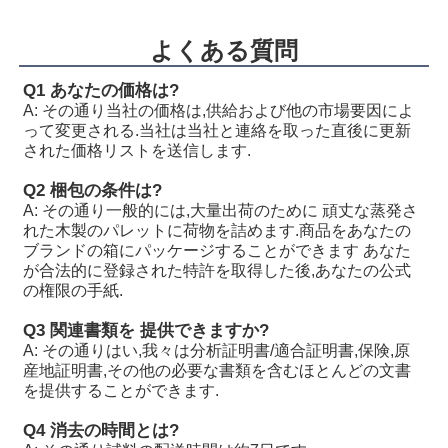
R902255505
A11VLO190LE2S/11L-NSD12K72RP
R902154643
A11VLO190LE2S/11L-NTD12K02P
よくある質問
R902233884
A11VLO190LE2S/11L-NZD12K02H
Q1 あなたの価格は?
A: その通り
当社の価格は,供給および他の市場要因によ
R902106321
A11VLO190LE2S/11L-NZD12K02H
って変更される.当社は当社と連絡を取った直後に更新
された価格リストを送信します.
R902198594
A11VLO190LE2S/11L-NZD12K02H
Q2 梱包の条件は?
R902220946
A11VLO190LE2S/11L-NZD12K02P
A: その通り
一般的には,大量出荷のために 頑丈な蒸発さ
れた木製のパレットに荷物を詰めます.商品をあなたの
R902255713
A11VLO190LE2S/11L-NZD12K02P
ブランドの箱にパッケージすることができます あなた
が合法的に登録された特許を取得した後,あなたの公式
R902225083
A11VLO190LE2S/11L-NZD12K02P
の権限の手紙.
Q3 関連書類を 提供できますか?
A: その通り
はい,我々は分析証明書/適合証明書,保険,原
産地証明書,その他の必要な書類を含むほとんどの文書
を提供することができます.
Q4 消去の時間とは?