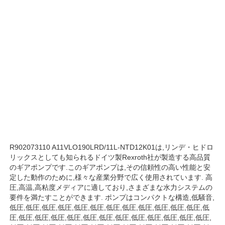
私たちについて
工場見学
品質管理
お問い合わせ
R902073110 A11VLO190LRD/11L-NTD12K01は,リンデ・ヒドロ
ニュース
リックスとしても知られるドイツ製Rexroth社が製造する高品質
のギアポンプです.このギアポンプは,その信頼性の高い性能と安
定した動作のために,様々な産業分野で広く使用されています. 高
圧,高温,高粘度メディアに適しており,さまざまな水力システムの
事件
要件を満たすことができます. ポンプはコンパクトな構造,低騒音,
低圧,低圧,低圧,低圧,低圧,低圧,低圧,低圧,低圧,低圧,低圧,低圧,低
圧,低圧,低圧,低圧,低圧,低圧,低圧,低圧,低圧,低圧,低圧,低圧,低圧,
引金 を 求め て ください