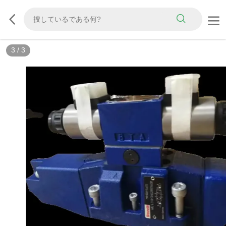
3
/
3