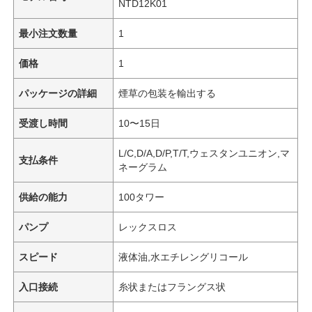
NTD12K01
最小注文数量
1
価格
1
パッケージの詳細
煙草の包装を輸出する
受渡し時間
10〜15日
L/C,D/A,D/P,T/T,ウェスタンユニオン,マ
支払条件
ネーグラム
供給の能力
100タワー
パンプ
レックスロス
スピード
液体油,水エチレングリコール
入口接続
糸状またはフラングス状