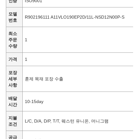
인증
ISO9001
모델
R902196111 A11VLO190EP2D/11L-NSD12N00P-S
번호
최소
주문
1
수량
가격
1
포장
세부
훈제 목재 포장 수출
사항
배달
10-15day
시간
지불
L/C, D/A, D/P, T/T, 웨스턴 유니온, 머니그램
조건
공급