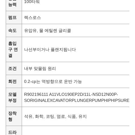
100타워
능력
펌프
렉스로스
속도
유압유, 물 에틸렌 글리콜
흡입
구 연
나선부이거나 플랜지됩니다
결
조건
내부 맞물림 원리
회전
0.2-cp는 역방향으로 운반 가능
모델
R902196111 A11VLO190EP2D/11L-NSD12N00P-
부정
SORIGINALEXCAVATORPLUNGERPUMPHIPHIPSUREG
장착
석유, 화학, 코팅, 염료, 식품, 유지
형
드라