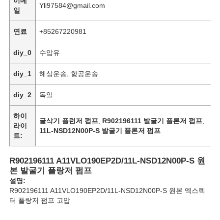
이메
Yli97584@gmail.com
일
우리 에 관한 것
연료
+85267220981
diy_0
수압유
공장 투어
diy_1
해상운송, 항공운송
품질 관리
diy_2
독일
하이
굴삭기 플런저 펌프
,
R902196111 발굴기 플론저 펌프
,
저희와 연락
라이
11L-NSD12N00P-S 발굴기 플론저 펌프
트:
뉴스
R902196111 A11VLO190EP2D/11L-NSD12N00P-S 원
본 발굴기 플랑저 펌프
설명:
사례
R902196111 A11VLO190EP2D/11L-NSD12N00P-S 원본 엑스렉
터 플랑저 펌프 고압
견적 요청