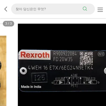
3
/
3