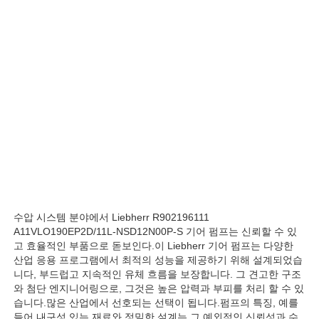
렉스로스 유압펌프
파카 유압펌프
비커스 유압펌프
렉스트로 수압 밸브
수압 시스템 분야에서 Liebherr R902196111
렉스트로 필터 액세서리
A11VLO190EP2D/11L-NSD12N00P-S 기어 펌프는 신뢰할 수 있
고 효율적인 부품으로 돋보인다.이 Liebherr 기어 펌프는 다양한
산업 응용 프로그램에서 최적의 성능을 제공하기 위해 설계되었습
YUKEN 수압 밸브
니다, 부드럽고 지속적인 유체 흐름을 보장합니다. 그 견고한 구조
와 첨단 엔지니어링으로, 그것은 높은 압력과 부피를 처리 할 수 있
습니다.많은 산업에서 선호되는 선택이 됩니다.펌프의 특징, 예를
유켄 유압펌프
들어 내구성 있는 재료와 정밀한 설계는 그 예외적인 신뢰성과 수