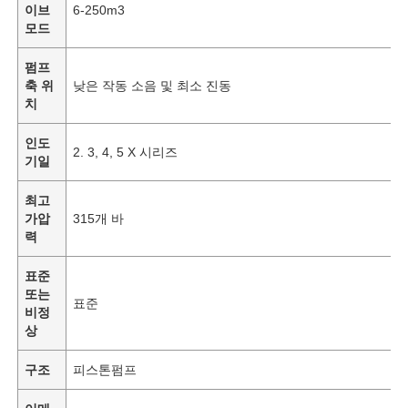
이브
6-250m3
모드
펌프
축 위
낮은 작동 소음 및 최소 진동
치
인도
2. 3, 4, 5 X 시리즈
기일
최고
가압
315개 바
력
표준
홈
또는
표준
비정
상
제품
구조
피스톤펌프
비디오