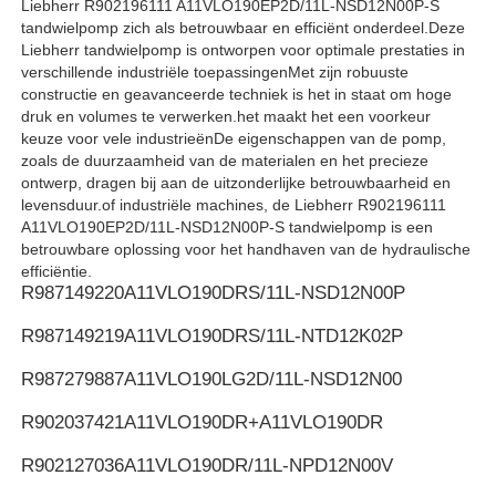
Liebherr R902196111 A11VLO190EP2D/11L-NSD12N00P-S
tandwielpomp zich als betrouwbaar en efficiënt onderdeel.Deze
Liebherr tandwielpomp is ontworpen voor optimale prestaties in
Rexroth Hydraulische Pomp
verschillende industriële toepassingenMet zijn robuuste
constructie en geavanceerde techniek is het in staat om hoge
druk en volumes te verwerken.het maakt het een voorkeur
Parker Hydraulic Pump
keuze voor vele industrieënDe eigenschappen van de pomp,
zoals de duurzaamheid van de materialen en het precieze
ontwerp, dragen bij aan de uitzonderlijke betrouwbaarheid en
Vickers Hydraulische Pomp
levensduur.of industriële machines, de Liebherr R902196111
A11VLO190EP2D/11L-NSD12N00P-S tandwielpomp is een
betrouwbare oplossing voor het handhaven van de hydraulische
Rexroth hydraulische klep
efficiëntie.
R987149220
A11VLO190DRS/11L-NSD12N00P
R987149219
A11VLO190DRS/11L-NTD12K02P
Rexroth filter accessoires
R987279887
A11VLO190LG2D/11L-NSD12N00
YUKEN Hydraulische klep
R902037421
A11VLO190DR+A11VLO190DR
R902127036
A11VLO190DR/11L-NPD12N00V
Yuken Hydraulische Pomp