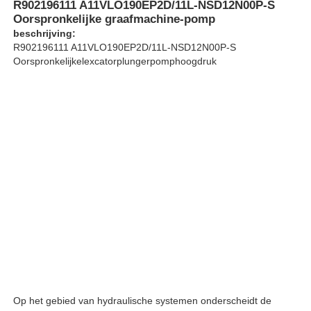
R902196111 A11VLO190EP2D/11L-NSD12N00P-S
Oorspronkelijke graafmachine-pomp
beschrijving:
Over ons
R902196111 A11VLO190EP2D/11L-NSD12N00P-S
Oorspronkelijkelexcatorplungerpomphoogdruk
Fabriekstocht
Kwaliteitscontrole
Neem contact met ons op
Nieuws
Gevallen
Op het gebied van hydraulische systemen onderscheidt de
Offerte Aanvragen