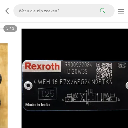
3
/
3