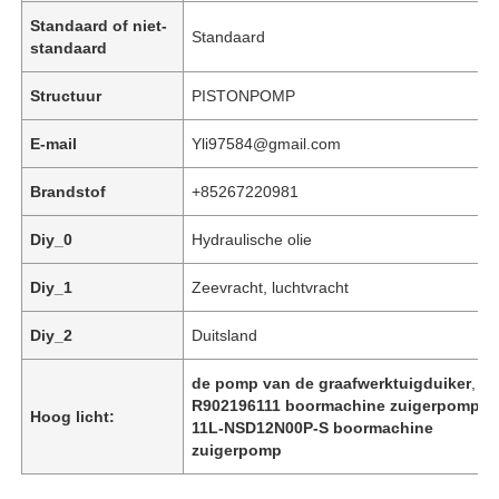
Standaard of niet-
Standaard
standaard
Structuur
PISTONPOMP
E-mail
Yli97584@gmail.com
Brandstof
+85267220981
Diy_0
Hydraulische olie
Diy_1
Zeevracht, luchtvracht
Diy_2
Duitsland
Thuis
de pomp van de graafwerktuigduiker
,
R902196111 boormachine zuigerpomp
,
Hoog licht:
Producten
11L-NSD12N00P-S boormachine
zuigerpomp
Video's