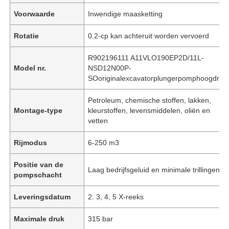
Voorwaarde
Inwendige maasketting
Rotatie
0.2-cp kan achteruit worden vervoerd
R902196111 A11VLO190EP2D/11L-
Model nr.
NSD12N00P-
SOoriginalexcavatorplungerpomphoogdruk
Petroleum, chemische stoffen, lakken,
Montage-type
kleurstoffen, levensmiddelen, oliën en
vetten
Rijmodus
6-250 m3
Positie van de
Laag bedrijfsgeluid en minimale trillingen
pompschacht
Leveringsdatum
2. 3, 4, 5 X-reeks
Maximale druk
315 bar