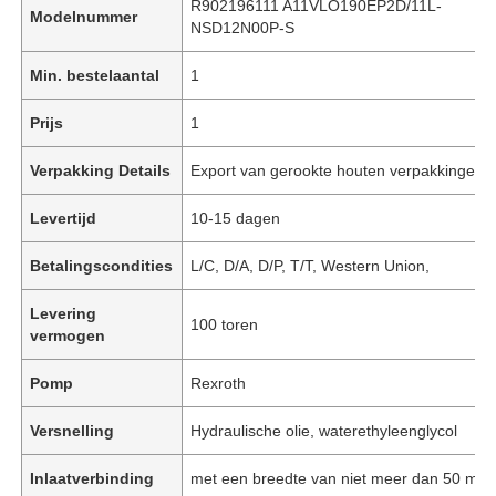
R902196111 A11VLO190EP2D/11L-
Modelnummer
NSD12N00P-S
Min. bestelaantal
1
Prijs
1
Verpakking Details
Export van gerookte houten verpakkingen
Levertijd
10-15 dagen
Betalingscondities
L/C, D/A, D/P, T/T, Western Union,
Levering
100 toren
vermogen
Pomp
Rexroth
Versnelling
Hydraulische olie, waterethyleenglycol
Inlaatverbinding
met een breedte van niet meer dan 50 mm