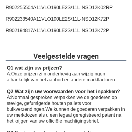
R902255504
A11VLO190LE2S/11L-NSD12K02RP
R902233540
A11VLO190LE2S/11L-NSD12K72P
R902194817
A11VLO190LE2S/11L-NSD12K72P
R902255505
A11VLO190LE2S/11L-NSD12K72RP
R902154643
A11VLO190LE2S/11L-NTD12K02P
Veelgestelde vragen
R902233884
A11VLO190LE2S/11L-NZD12K02H
Q1 wat zijn uw prijzen?
A:
Onze prijzen zijn onderhevig aan wijzigingen
R902106321
A11VLO190LE2S/11L-NZD12K02H
afhankelijk van het aanbod en andere marktfactoren.
R902198594
A11VLO190LE2S/11L-NZD12K02H
Q2 Wat zijn uw voorwaarden voor het inpakken?
A:
Normaal gesproken verpakken we de goederen op
R902220946
A11VLO190LE2S/11L-NZD12K02P
stevige, gefumigerde houten pallets voor
bulkverzendingen.We kunnen de goederen verpakken in
R902255713
A11VLO190LE2S/11L-NZD12K02P
uw merkdozen als u een legaal geregistreerd patent na
het krijgen van uw officiële machtigingsbrief.
R902225083
A11VLO190LE2S/11L-NZD12K02P