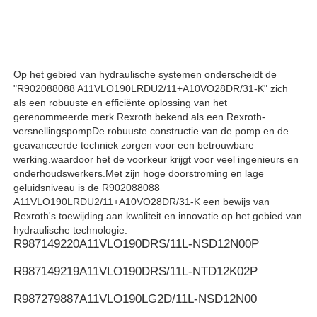
Rexroth Hydraulische Pomp
Op het gebied van hydraulische systemen onderscheidt de
Parker Hydraulic Pump
"R902088088 A11VLO190LRDU2/11+A10VO28DR/31-K" zich
als een robuuste en efficiënte oplossing van het
gerenommeerde merk Rexroth.bekend als een Rexroth-
Vickers Hydraulische Pomp
versnellingspompDe robuuste constructie van de pomp en de
geavanceerde techniek zorgen voor een betrouwbare
werking.waardoor het de voorkeur krijgt voor veel ingenieurs en
Rexroth hydraulische klep
onderhoudswerkers.Met zijn hoge doorstroming en lage
geluidsniveau is de R902088088
A11VLO190LRDU2/11+A10VO28DR/31-K een bewijs van
Rexroth's toewijding aan kwaliteit en innovatie op het gebied van
Rexroth filter accessoires
hydraulische technologie.
R987149220
A11VLO190DRS/11L-NSD12N00P
YUKEN Hydraulische klep
R987149219
A11VLO190DRS/11L-NTD12K02P
R987279887
A11VLO190LG2D/11L-NSD12N00
Yuken Hydraulische Pomp