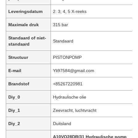
Leveringsdatum
2. 3, 4, 5 X-reeks
Maximale druk
315 bar
Standaard of niet-
Standaard
standaard
Structuur
PISTONPOMP
E-mail
Yli97584@gmail.com
Brandstof
+85267220981
Thuis
Diy_0
Hydraulische olie
Diy_1
Zeevracht, luchtvracht
Producten
Diy_2
Duitsland
Video's
A10VO28DR/31 Hydraulische pomp
,