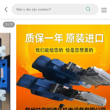
3
/
3