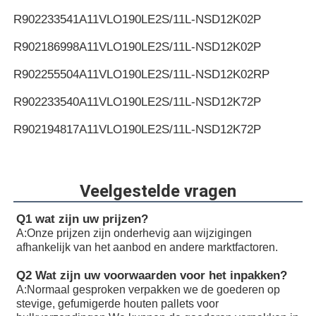
R902233541
A11VLO190LE2S/11L-NSD12K02P
R902186998
A11VLO190LE2S/11L-NSD12K02P
R902255504
A11VLO190LE2S/11L-NSD12K02RP
R902233540
A11VLO190LE2S/11L-NSD12K72P
R902194817
A11VLO190LE2S/11L-NSD12K72P
R902255505
A11VLO190LE2S/11L-NSD12K72RP
R902154643
A11VLO190LE2S/11L-NTD12K02P
Veelgestelde vragen
R902233884
A11VLO190LE2S/11L-NZD12K02H
Q1 wat zijn uw prijzen?
A:
Onze prijzen zijn onderhevig aan wijzigingen
R902106321
A11VLO190LE2S/11L-NZD12K02H
afhankelijk van het aanbod en andere marktfactoren.
R902198594
A11VLO190LE2S/11L-NZD12K02H
Q2 Wat zijn uw voorwaarden voor het inpakken?
A:
Normaal gesproken verpakken we de goederen op
R902220946
A11VLO190LE2S/11L-NZD12K02P
stevige, gefumigerde houten pallets voor