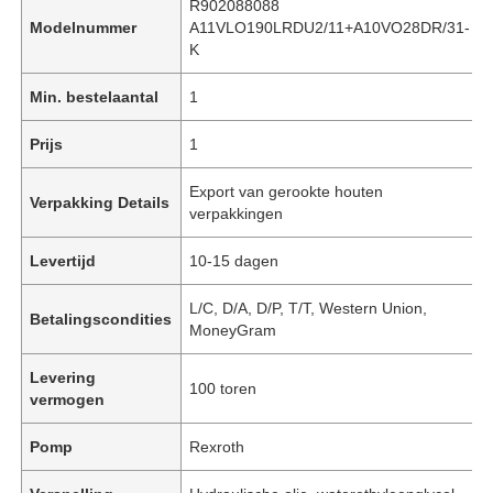
R902088088
Modelnummer
A11VLO190LRDU2/11+A10VO28DR/31-
K
Min. bestelaantal
1
Prijs
1
Export van gerookte houten
Verpakking Details
verpakkingen
Levertijd
10-15 dagen
L/C, D/A, D/P, T/T, Western Union,
Betalingscondities
MoneyGram
Levering
100 toren
vermogen
Pomp
Rexroth