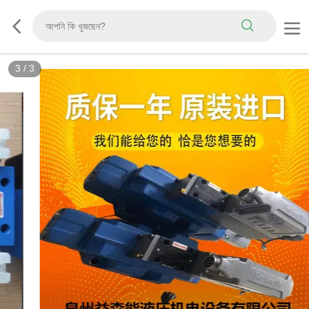
3
/
3