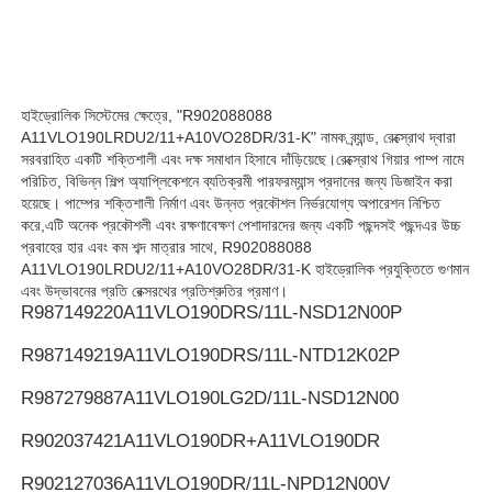
রেক্সরথ হাইড্রোলিক পাম্প
হাইড্রোলিক সিস্টেমের ক্ষেত্রে, "R902088088
পার্কার হাইড্রোলিক পাম্প
A11VLO190LRDU2/11+A10VO28DR/31-K" নামক ব্র্যান্ড, রেক্স্রোথ দ্বারা
সরবরাহিত একটি শক্তিশালী এবং দক্ষ সমাধান হিসাবে দাঁড়িয়েছে।রেক্স্রোথ গিয়ার পাম্প নামে
পরিচিত, বিভিন্ন শিল্প অ্যাপ্লিকেশনে ব্যতিক্রমী পারফরম্যান্স প্রদানের জন্য ডিজাইন করা
ভিকার্স হাইড্রোলিক পাম্প
হয়েছে। পাম্পের শক্তিশালী নির্মাণ এবং উন্নত প্রকৌশল নির্ভরযোগ্য অপারেশন নিশ্চিত
করে,এটি অনেক প্রকৌশলী এবং রক্ষণাবেক্ষণ পেশাদারদের জন্য একটি পছন্দসই পছন্দএর উচ্চ
প্রবাহের হার এবং কম শব্দ মাত্রার সাথে, R902088088
রেক্সরথ হাইড্রোলিক ভালভ
A11VLO190LRDU2/11+A10VO28DR/31-K হাইড্রোলিক প্রযুক্তিতে গুণমান
এবং উদ্ভাবনের প্রতি রেক্সরথের প্রতিশ্রুতির প্রমাণ।
R987149220
A11VLO190DRS/11L-NSD12N00P
রেক্স্রথ ফিল্টার আনুষাঙ্গিক
R987149219
A11VLO190DRS/11L-NTD12K02P
R987279887
A11VLO190LG2D/11L-NSD12N00
ইউকেন হাইড্রোলিক ভালভ
R902037421
A11VLO190DR+A11VLO190DR
ইউকেন হাইড্রোলিক পাম্প
R902127036
A11VLO190DR/11L-NPD12N00V