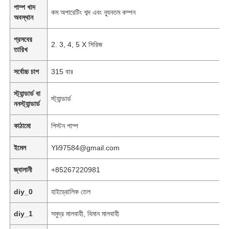
পাম্প খাদ
কম অপারেটিং শব্দ এবং ন্যূনতম কম্পন
অবস্থান
প্রসবের
2. 3, 4, 5 X সিরিজ
তারিখ
সর্বোচ্চ চাপ
315 বার
স্ট্যান্ডার্ড বা
স্ট্যান্ডার্ড
ননস্ট্যান্ডার্ড
কাঠামো
পিস্টন পাম্প
ইমেল
Yli97584@gmail.com
বাড়ি
জ্বালানী
+85267220981
diy_0
হাইড্রোলিক তেল
পণ্য
diy_1
সমুদ্র মালবাহী, বিমান মালবাহী
ভিডিও