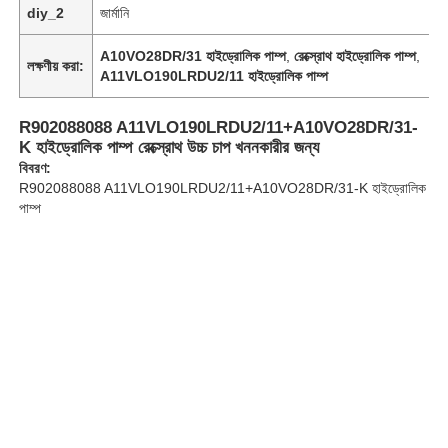
diy_2
জার্মানি
A10VO28DR/31 হাইড্রোলিক পাম্প
,
রেক্স্রোথ হাইড্রোলিক পাম্প
,
আমাদের সম্বন্ধে
লক্ষণীয় করা:
A11VLO190LRDU2/11 হাইড্রোলিক পাম্প
কারখানা ভ্রমণ
R902088088 A11VLO190LRDU2/11+A10VO28DR/31-
K হাইড্রোলিক পাম্প রেক্স্রোথ উচ্চ চাপ খননকারীর জন্য
বিবরণ:
মান নিয়ন্ত্রণ
R902088088 A11VLO190LRDU2/11+A10VO28DR/31-K হাইড্রোলিক
পাম্প
আমাদের সাথে যোগাযোগ
খবর
মামলা
একটি উদ্ধৃতি অনুরোধ করুন