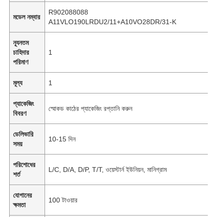
R902088088
মডেল নম্বার
A11VLO190LRDU2/11+A10VO28DR/31-K
ন্যূনতম
চাহিদার
1
পরিমাণ
মূল্য
1
প্যাকেজিং
স্মোকড কাঠের প্যাকেজিং রপ্তানি করুন
বিবরণ
ডেলিভারি
10-15 দিন
সময়
পরিশোধের
L/C, D/A, D/P, T/T, ওয়েস্টার্ন ইউনিয়ন, মানিগ্রাম
শর্ত
যোগানের
100 টাওয়ার
ক্ষমতা