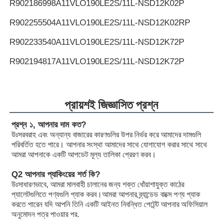
R902186998
A11VLO190LE2S/11L-NSD12K02P
R902255504
A11VLO190LE2S/11L-NSD12K02RP
R902233540
A11VLO190LE2S/11L-NSD12K72P
R902194817
A11VLO190LE2S/11L-NSD12K72P
R902255505
A11VLO190LE2S/11L-NSD12K72RP
R902154643
A11VLO190LE2S/11L-NTD12K02P
প্রায়শই জিজ্ঞাসিত প্রশ্ন
R902233884
A11VLO190LE2S/11L-NZD12K02H
প্রশ্ন ১, আপনার দাম কত?
উঃ
সরবরাহ এবং অন্যান্য বাজারের কারণগুলির উপর নির্ভর করে আমাদের দামগুলি
R902106321
A11VLO190LE2S/11L-NZD12K02H
পরিবর্তিত হতে পারে। আপনার সংস্থা আমাদের সাথে যোগাযোগ করার সাথে সাথে
আমরা আপনাকে একটি আপডেট মূল্য তালিকা প্রেরণ করব।
R902198594
A11VLO190LE2S/11L-NZD12K02H
Q2 আপনার প্যাকিংয়ের শর্ত কি?
R902220946
A11VLO190LE2S/11L-NZD12K02P
উঃ
সাধারণভাবে, আমরা মালবাহী চালানের জন্য শক্ত ধোঁয়াশাযুক্ত কাঠের
প্যালেটগুলিতে পণ্যগুলি প্যাক করব।আমরা আপনার ব্র্যান্ডেড বাক্সে পণ্য প্যাক
R902255713
A11VLO190LE2S/11L-NZD12K02P
করতে পারেন যদি আপনি তিনি একটি আইনত নিবন্ধিত পেটেন্ট আপনার অফিসিয়াল
অনুমোদন পত্র পাওয়ার পর.
R902225083
A11VLO190LE2S/11L-NZD12K02P