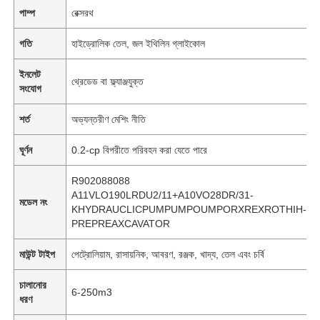
পাম্প
রেক্সরথ
গতি
হাইড্রোলিক তেল, জল ইথিলিন গ্লাইকোল
ইনলেট
থ্রেডেড বা ফ্ল্যাঞ্জযুক্ত
সংযোগ
শর্ত
অভ্যন্তরীণ মেশিং নীতি
ঘূর্ণন
0.2-cp বিপরীতে পরিবহন করা যেতে পারে
R902088088
A11VLO190LRDU2/11+A10VO28DR/31-
মডেল নং
KHYDRAUCLICPUMPUMPOUMPORXREXROTHIH-
PREPREAXCAVATOR
মাউন্ট টাইপ
পেট্রোলিয়াম, রাসায়নিক, আবরণ, রঞ্জক, খাদ্য, তেল এবং চর্বি
চালানোর
6-250m3
ধরণ