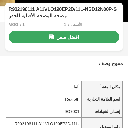
R902196111 A11VLO190EP2D/11L-NSD12N00P-S
مضخة المضخة الأصلية للحفر
الأسعار：1
MOQ：1
افضل سعر
منتوج وصف
مكان المنشأ
ألمانيا
اسم العلامة التجارية
Rexroth
إصدار الشهادات
ISO9001
R902196111 A11VLO190EP2D/11L-
رقم الموديل