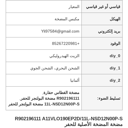
قياسي أو غير قياسي
المعيار
الهيكل
مكبس المضخة
بريد إلكتروني
Yli97584@gmail.com
الوقود
+85267220981
diy_0
الزيت الهيدروليكي
diy_1
الشحن البحري، الشحن الجوي
diy_2
ألمانيا
المنزل
مضخة الغطاس حفارة
,
تسليط الضوء:
R902196111 مضخة البولنجر للحفر
,
11L-NSD12N00P-S مضخة البولنجر للحفر
منتجات
R902196111 A11VLO190EP2D/11L-NSD12N00P-S
مضخة المضخة الأصلية للحفر
فيديوهات