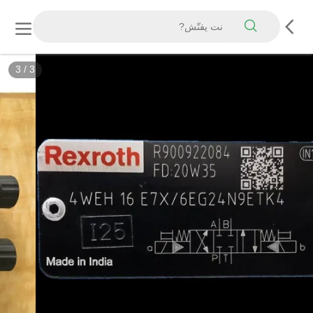
3
/
3