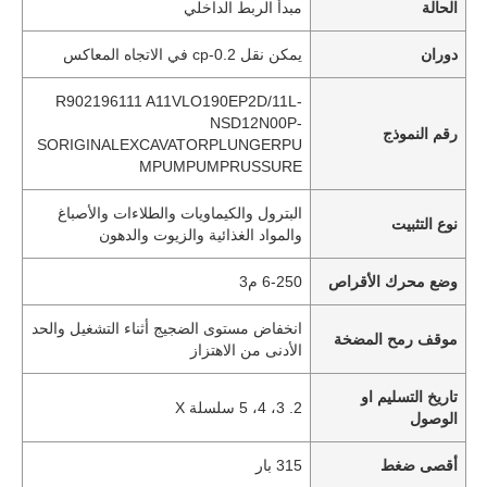
الحالة
مبدأ الربط الداخلي
دوران
يمكن نقل 0.2-cp في الاتجاه المعاكس
R902196111 A11VLO190EP2D/11L-
NSD12N00P-
رقم النموذج
SORIGINALEXCAVATORPLUNGERPU
MPUMPUMPRUSSURE
البترول والكيماويات والطلاءات والأصباغ
نوع التثبيت
والمواد الغذائية والزيوت والدهون
وضع محرك الأقراص
6-250 م3
انخفاض مستوى الضجيج أثناء التشغيل والحد
موقف رمح المضخة
الأدنى من الاهتزاز
تاريخ التسليم او
2. 3، 4، 5 سلسلة X
الوصول
أقصى ضغط
315 بار