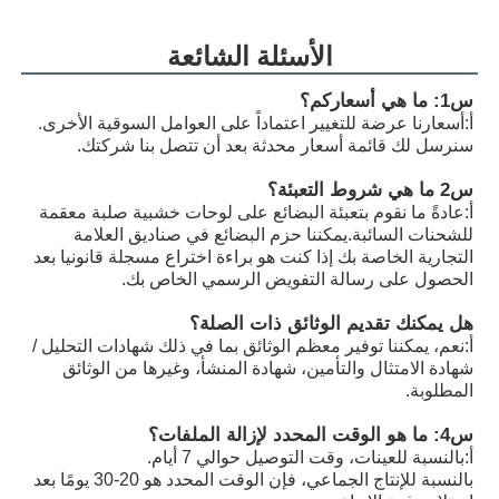
A11VLO190LE2S/11L-NSD12K72RP
R902255505
الأسئلة الشائعة
A11VLO190LE2S/11L-NTD12K02P
R902154643
س1: ما هي أسعاركم؟
A11VLO190LE2S/11L-NZD12K02H
R902233884
أ:
أسعارنا عرضة للتغيير اعتماداً على العوامل السوقية الأخرى.
سنرسل لك قائمة أسعار محدثة بعد أن تتصل بنا شركتك.
A11VLO190LE2S/11L-NZD12K02H
R902106321
س2 ما هي شروط التعبئة؟
A11VLO190LE2S/11L-NZD12K02H
R902198594
أ:
عادةً ما نقوم بتعبئة البضائع على لوحات خشبية صلبة معقمة
للشحنات السائبة.يمكننا حزم البضائع في صناديق العلامة
A11VLO190LE2S/11L-NZD12K02P
R902220946
التجارية الخاصة بك إذا كنت هو براءة اختراع مسجلة قانونيا بعد
الحصول على رسالة التفويض الرسمي الخاص بك.
A11VLO190LE2S/11L-NZD12K02P
R902255713
هل يمكنك تقديم الوثائق ذات الصلة؟
A11VLO190LE2S/11L-NZD12K02P
R902225083
أ:
نعم، يمكننا توفير معظم الوثائق بما في ذلك شهادات التحليل /
شهادة الامتثال والتأمين، شهادة المنشأ، وغيرها من الوثائق
المطلوبة.
س4: ما هو الوقت المحدد لإزالة الملفات؟
أ:
بالنسبة للعينات، وقت التوصيل حوالي 7 أيام.
بالنسبة للإنتاج الجماعي، فإن الوقت المحدد هو 20-30 يومًا بعد