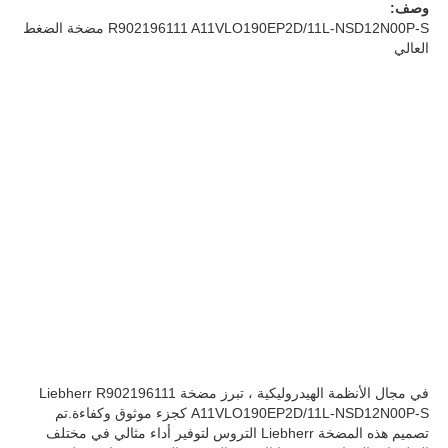
وصف:
R902196111 A11VLO190EP2D/11L-NSD12N00P-S مضخة الضغط
العالي
معلومات عنا
جولة في المصنع
ضبط الجودة
اتصل بنا
أخبار
القضايا
في مجال الأنظمة الهيدروليكية ، تبرز مضخة Liebherr R902196111
A11VLO190EP2D/11L-NSD12N00P-S كجزء موثوق وكفاءة.تم
تصميم هذه المضخة Liebherr التروس لتوفير أداء مثالي في مختلف
اطلب عرض أسعار