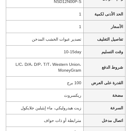
NSD12N00P-S
الحد الأدنى لكمية
1
الأسعار
1
تفاصيل التغليف
تصدير عبوات الخشب المدخن
وقت التسليم
10-15day
L/C، D/A، D/P، T/T، Western Union،
شروط الدفع
MoneyGram
القدرة على العرض
100 برج
مضخة
ريكسروث
السرعة
زيت هيدروليكي، ماء إيثيلين جلايكول
اتصال مدخل
مترابطة أو ذات حواف