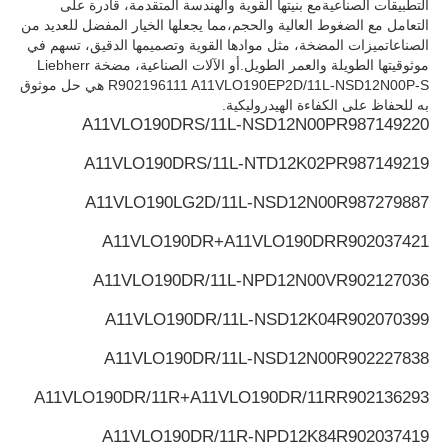
التطبيقات الصناعيةمع بنيتها القوية والهندسة المتقدمة، قادرة على
التعامل مع الضغوط العالية والحجم،مما يجعلها الخيار المفضل للعديد من
الصناعاتميزات المضخة، مثل موادها القوية وتصميمها الدقيق، تسهم في
مضخة هيدروليكية ريكسروث
موثوقيتها الطويلة والعمر الطويل.أو الآلات الصناعية، مضخة Liebherr
R902196111 A11VLO190EP2D/11L-NSD12N00P-S هي حل موثوق
به للحفاظ على الكفاءة الهيدروليكية.
مضخة باركر الهيدروليكية
A11VLO190DRS/11L-NSD12N00P
R987149220
A11VLO190DRS/11L-NTD12K02P
R987149219
مضخة هيدروليكية فيكرز
A11VLO190LG2D/11L-NSD12N00
R987279887
A11VLO190DR+A11VLO190DR
R902037421
صمام ريكسروث الهيدروليكي
A11VLO190DR/11L-NPD12N00V
R902127036
ملحقات مرشح ريكسروث
A11VLO190DR/11L-NSD12K04
R902070399
A11VLO190DR/11L-NSD12N00
R902227838
الصمام الهيدروليكي YUKEN
A11VLO190DR/11R+A11VLO190DR/11R
R902136293
مضخة هيدروليكية Yuken
A11VLO190DR/11R-NPD12K84
R902037419