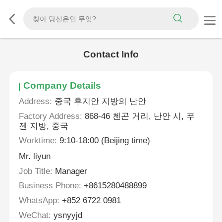
Contact Info
Company Details
Address:
중국 후지안 지방의 난안
Factory Address:
868-46 첸곤 거리, 난안 시, 푸
젠 지방, 중국
Worktime:
9:10-18:00 (Beijing time)
Mr. liyun
Job Title:
Manager
Business Phone:
+8615280488899
WhatsApp:
‪+852 6722 0981‬
WeChat:
ysnyyjd