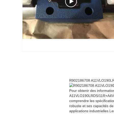
R902186708 A11VLO190LR
Pour obtenir des informati
A11VLO190LRDS/11R+A4VG12
comprendre les spécificatio
robuste et ses capacités d
applications industrielles.L