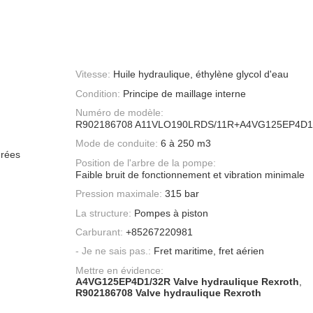
Vitesse:
Huile hydraulique, éthylène glycol d'eau
Condition:
Principe de maillage interne
Numéro de modèle:
R902186708 A11VLO190LRDS/11R+A4VG125EP4D1/
Mode de conduite:
6 à 250 m3
nrées
Position de l'arbre de la pompe:
Faible bruit de fonctionnement et vibration minimale
Pression maximale:
315 bar
La structure:
Pompes à piston
Carburant:
+85267220981
- Je ne sais pas.:
Fret maritime, fret aérien
Mettre en évidence:
A4VG125EP4D1/32R Valve hydraulique Rexroth
,
R902186708 Valve hydraulique Rexroth