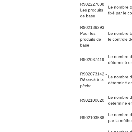
R902227838
Le nombre to
Les produits
fixé par le c
de base
R902136293
Pour les
Le nombre to
produits de
le contrôle d
base
Le nombre d'
R902037419
déterminé en 
R902073142 -
Le nombre d'
Réservé à la
déterminé en 
pêche
Le nombre d'
R902100620
déterminé en 
Le nombre d
R902103588
par la métho
Le nombre d