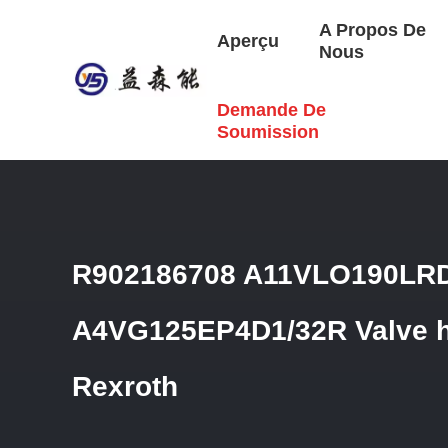
A Propos De
Aperçu
Nous
Demande De
Aperçu
/
Produits
/
Valve Hydraulique Rexroth
/
R9021867
Soumission
R902186708 A11VLO190LR
A4VG125EP4D1/32R Valve h
Rexroth