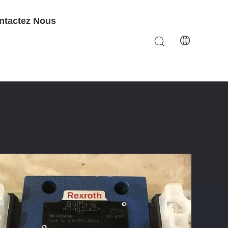
ntactez Nous
roth