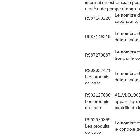
information est cruciale po
modèle de pompe à engre
Le nombre de
R987149220
supérieur à:
Le nombre d'
R987149219
déterminé en 
Le nombre to
R987279887
fixé par le c
R902037421
Le nombre d'
Les produits
déterminé en 
de base
R902127036
A11VLO190D
Les produits
appareil qui 
de base
contrôle de l
R902070399
Le nombre to
Les produits
le contrôle de
de base