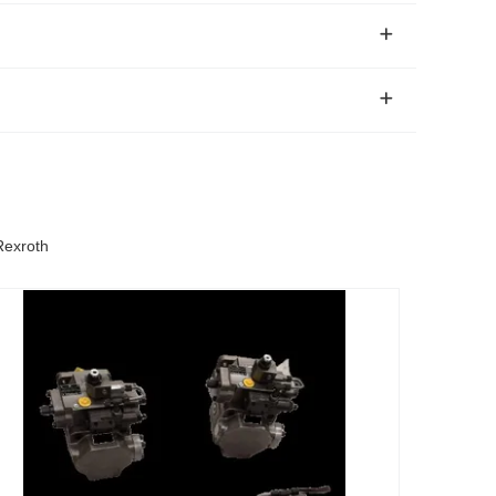
exroth