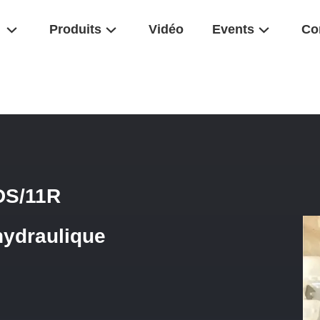
Produits
Vidéo
Events
Co
08 A11VLO190LRDS/11R A4VG125EP4D1/32R Valve Hydraulique Rex
DS/11R
ydraulique