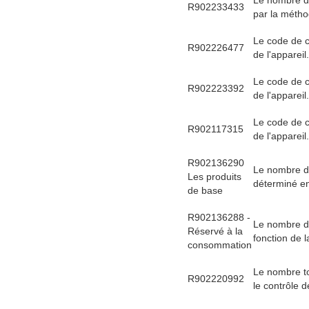
R902233433
par la métho
Le code de c
R902226477
de l'appareil.
Le code de c
R902223392
de l'appareil.
Le code de c
R902117315
de l'appareil.
R902136290
Le nombre d'
Les produits
déterminé en 
de base
R902136288 -
Le nombre d'
Réservé à la
fonction de l
consommation
Le nombre to
R902220992
le contrôle de