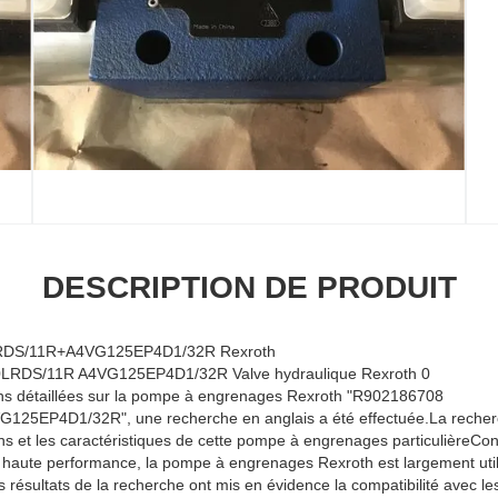
DESCRIPTION DE PRODUIT
DS/11R+A4VG125EP4D1/32R Rexroth
ons détaillées sur la pompe à engrenages Rexroth "R902186708
5EP4D1/32R", une recherche en anglais a été effectuée.La recher
ns et les caractéristiques de cette pompe à engrenages particulièreC
e haute performance, la pompe à engrenages Rexroth est largement uti
es résultats de la recherche ont mis en évidence la compatibilité avec l