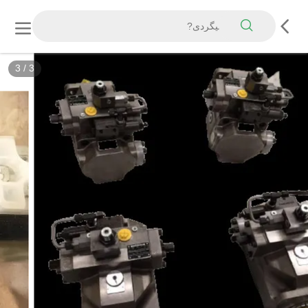
3
/
3