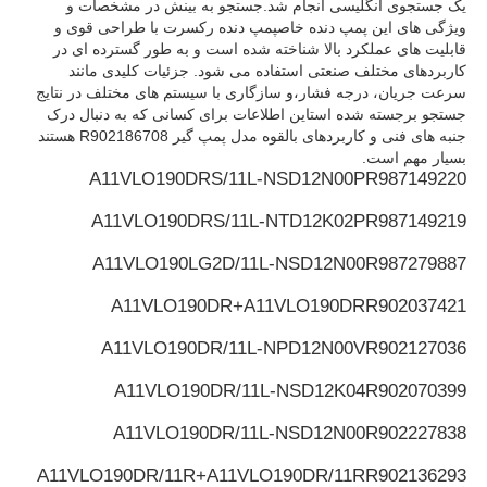
یک جستجوی انگلیسی انجام شد.جستجو به بینش در مشخصات و
ویژگی های این پمپ دنده خاصپمپ دنده رکسرت با طراحی قوی و
قابلیت های عملکرد بالا شناخته شده است و به طور گسترده ای در
پمپ هیدرولیک رکسروث
کاربردهای مختلف صنعتی استفاده می شود. جزئیات کلیدی مانند
سرعت جریان، درجه فشار،و سازگاری با سیستم های مختلف در نتایج
جستجو برجسته شده استاین اطلاعات برای کسانی که به دنبال درک
پمپ هیدرولیک پارکر
جنبه های فنی و کاربردهای بالقوه مدل پمپ گیر R902186708 هستند
بسیار مهم است.
A11VLO190DRS/11L-NSD12N00P
R987149220
پمپ هیدرولیک ویکرز
A11VLO190DRS/11L-NTD12K02P
R987149219
A11VLO190LG2D/11L-NSD12N00
R987279887
شیر هیدرولیک Rexroth
A11VLO190DR+A11VLO190DR
R902037421
لوازم جانبی فیلتر رکسرت
A11VLO190DR/11L-NPD12N00V
R902127036
A11VLO190DR/11L-NSD12K04
R902070399
دریچه هیدرولیک YUKEN
A11VLO190DR/11L-NSD12N00
R902227838
پمپ هیدرولیک یوکن
A11VLO190DR/11R+A11VLO190DR/11R
R902136293