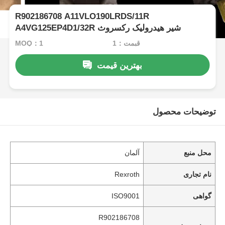
R902186708 A11VLO190LRDS/11R
A4VG125EP4D1/32R شیر هیدرولیک رکسروث
قیمت：1
MOQ：1
بهترین قیمت
توضیحات محصول
محل منبع
آلمان
نام تجاری
Rexroth
گواهی
ISO9001
R902186708