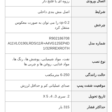
اتصال ورودی
رزوه ای یا فلنج دار
شرایط
اصل مش بندی داخلی
0.2-cp را می توان به صورت معکوس
چرخش
منتقل کرد
R902186708
شماره مدل
A11VLO190LRDS/11R+A4VG125EP4D
1/32RREXROTH
نفت، مواد شیمیایی، پوشش ها، رنگ ها،
نوع نصب
مواد غذایی، روغن ها و چربی ها
حالت رانندگی
6-250 مترمکعب
موقعیت شفت پمپ
صدای عملیاتی کم و حداقل لرزش
تاریخ تحویل
2. سری 3، 4، 5 X
حداکثر فشار
315 بار