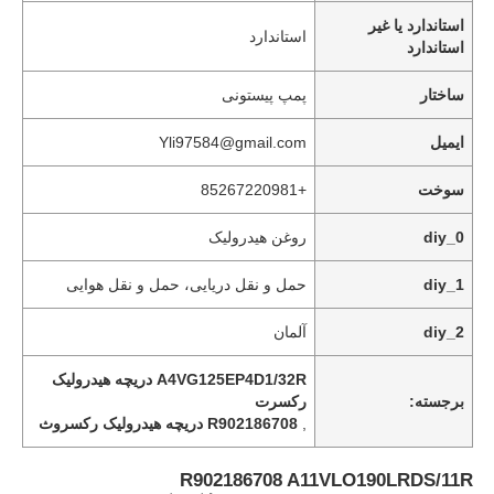
استاندارد یا غیر
استاندارد
استاندارد
ساختار
پمپ پیستونی
ایمیل
Yli97584@gmail.com
سوخت
+85267220981
diy_0
روغن هیدرولیک
diy_1
حمل و نقل دریایی، حمل و نقل هوایی
diy_2
آلمان
خانه
A4VG125EP4D1/32R دریچه هیدرولیک
برجسته:
رکسرت
محصولات
,
R902186708 دریچه هیدرولیک رکسروث
R902186708 A11VLO190LRDS/11R
ویدیو