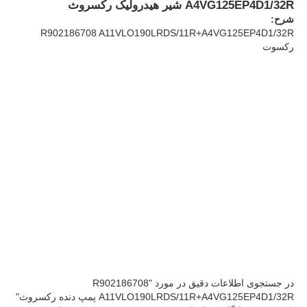
A4VG125EP4D1/32R شیر هیدرولیک رکسروث
شرح:
R902186708 A11VLO190LRDS/11R+A4VG125EP4D1/32R
درباره ما
رکسوت
بازدید از کارخانه
کنترل کیفیت
با ما تماس بگیرید
اخبار
پرونده ها
در جستجوی اطلاعات دقیق در مورد "R902186708
A11VLO190LRDS/11R+A4VG125EP4D1/32R پمپ دنده رکسروث"
درخواست قیمت