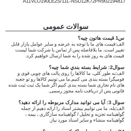
A11VLO190LE2S/11L-NSD12K72P
R902194817
A11VLO190LE2S/11L-NSD12K72RP
R902255505
A11VLO190LE2S/11L-NTD12K02P
R902154643
سوالات عمومی
A11VLO190LE2S/11L-NZD12K02H
R902233884
س1 قیمت هاتون چيه؟
الف:
قیمت های ما با توجه به عرضه و سایر عوامل بازار قابل
A11VLO190LE2S/11L-NZD12K02H
R902106321
تغییر است. ما بلافاصله پس از تماس با شرکت شما لیست
قیمت های به روز شده را به شما ارسال خواهیم کرد.
A11VLO190LE2S/11L-NZD12K02H
R902198594
سوال2: شرايط بسته بندي شما چيه؟
A11VLO190LE2S/11L-NZD12K02P
R902220946
الف:
به طور کلی، ما کالاها را روی پالت های چوبی قوی و
فومیگرا بسته بندی می کنیم.ما می تونیم کالاها رو تو جعبه
A11VLO190LE2S/11L-NZD12K02P
R902255713
های نام تجاری شما بسته بندی کنیم اگر شما یک ثبت ثبت شده
قانونی پس از دریافت نامه مجوز رسمی.
A11VLO190LE2S/11L-NZD12K02P
R902225083
سوال 3: آیا می توانید مدارک مربوطه را ارائه دهید؟
الف:
بله، ما می توانیم بیشتر اسناد را ارائه دهیم از جمله
گواهینامه تجزیه و تحلیل / گواهینامه سازگاری ، بیمه ،
گواهینامه منشاء و سایر اسناد مورد نیاز.