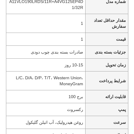
شماره مدل
A11VLO190LRDS/11R+A4VG125EP4D
1/32R
مقدار حداقل تعداد
1
سفارش
قیمت
1
جزئیات بسته بندی
صادرات بسته بندی چوب دودی
زمان تحویل
10-15 روز
L/C، D/A، D/P، T/T، Western Union،
شرایط پرداخت
MoneyGram
قابلیت ارائه
برج 100
پمپ
رکسروث
سرعت
روغن هیدرولیک، آب اتیلن گلیکول