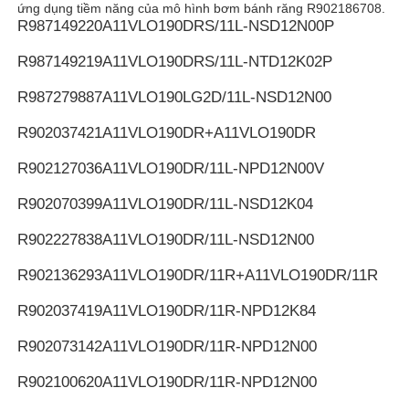
ứng dụng tiềm năng của mô hình bơm bánh răng R902186708.
R987149220
A11VLO190DRS/11L-NSD12N00P
R987149219
A11VLO190DRS/11L-NTD12K02P
R987279887
A11VLO190LG2D/11L-NSD12N00
R902037421
A11VLO190DR+A11VLO190DR
R902127036
A11VLO190DR/11L-NPD12N00V
R902070399
A11VLO190DR/11L-NSD12K04
R902227838
A11VLO190DR/11L-NSD12N00
R902136293
A11VLO190DR/11R+A11VLO190DR/11R
R902037419
A11VLO190DR/11R-NPD12K84
R902073142
A11VLO190DR/11R-NPD12N00
R902100620
A11VLO190DR/11R-NPD12N00