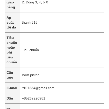
giao
2. Dòng 3, 4, 5 X
hàng
Về chúng tôi
Áp
suất
thanh 315
tối đa
Chuyến tham quan nhà máy
Tiêu
chuẩn
Kiểm soát chất lượng
hoặc
Tiêu chuẩn
phi
tiêu
Liên hệ với chúng tôi
chuẩn
Cấu
Bơm piston
Tin tức
trúc
E-mail
Yli97584@gmail.com
Các trường hợp
Dầu
+85267220981
Yêu cầu báo giá
tự