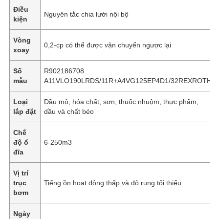
Điều
Nguyên tắc chia lưới nội bộ
kiện
Vòng
0,2-cp có thể được vận chuyển ngược lại
xoay
Số
R902186708
mẫu
A11VLO190LRDS/11R+A4VG125EP4D1/32REXROTH
Loại
Dầu mỏ, hóa chất, sơn, thuốc nhuộm, thực phẩm,
lắp đặt
dầu và chất béo
Chế
độ ổ
6-250m3
đĩa
Nhà
Vị trí
trục
Tiếng ồn hoạt động thấp và độ rung tối thiểu
Các sản phẩm
bơm
Ngày
Video