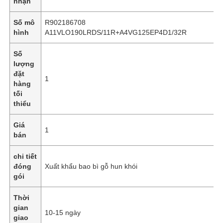
nhận
Số mô
R902186708
hình
A11VLO190LRDS/11R+A4VG125EP4D1/32R
Số
lượng
đặt
1
hàng
tối
thiểu
Giá
1
bán
chi tiết
đóng
Xuất khẩu bao bì gỗ hun khói
gói
Thời
gian
10-15 ngày
giao