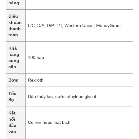
hàng
Điều
khoản
L/C, D/A, D/P, T/T, Western Union, MoneyGram
thanh
toán
Khả
năng
100tháp
cung
cấp
Bơm
Rexroth
Tốc
Dầu thủy lực, nước ethylene glycol
độ
Kết
nối
Có ren hoặc mặt bích
đầu
vào