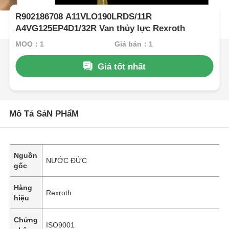
R902186708 A11VLO190LRDS/11R
A4VG125EP4D1/32R Van thủy lực Rexroth
MOQ：1
Giá bán：1
Giá tốt nhất
Mô Tả SảN PHẩM
Nguồn
NƯỚC ĐỨC
gốc
Hàng
Rexroth
hiệu
Chứng
ISO9001