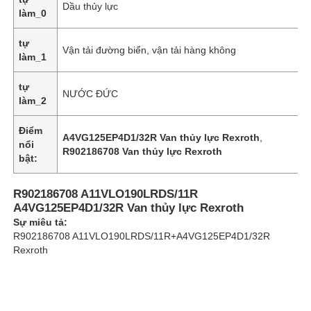
Dầu thủy lực
làm_0
Bơm thủy lực Rexroth
tự
Vận tải đường biển, vận tải hàng không
làm_1
Máy bơm thủy lực Parker
tự
NƯỚC ĐỨC
làm_2
Máy bơm thủy lực Vickers
Điểm
A4VG125EP4D1/32R Van thủy lực Rexroth
,
nổi
R902186708 Van thủy lực Rexroth
bật:
Van thủy lực Rexroth
R902186708 A11VLO190LRDS/11R
A4VG125EP4D1/32R Van thủy lực Rexroth
Phụ kiện bộ lọc Rexroth
Sự miêu tả:
R902186708 A11VLO190LRDS/11R+A4VG125EP4D1/32R
Rexroth
Van thủy lực YUKEN
Bơm thủy lực Yuken