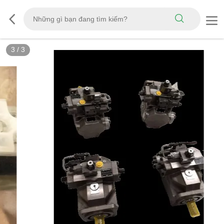
3
/
3