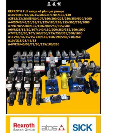
Pompa hydráulica de Rexroth
Parker Hydraulic Pump
Pompa hydráulica de Vickers
Válvula hidráulica de Rexroth
Accesorios para filtros Rexroth
Válvula hidráulica YUKEN
Pompa hydráulica de Yuken