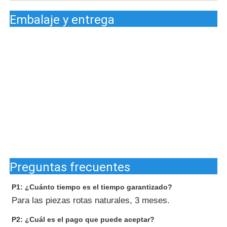
combustibles
fósiles.
Embalaje y entrega
El valor de
las
emisiones de
Se utilizará
CO2 de los
para la
combustibles
obtención de
fósiles se
datos sobre la
Se trata de un sistema 
calculará en
calidad de los
emisiones de gases de
función de
productos y la
las
calidad de los
emisiones de
productos.
CO2 de los
combustibles
fósiles.
Preguntas frecuentes
P1: ¿Cuánto tiempo es el tiempo garantizado?
Para las piezas rotas naturales, 3 meses.
P2: ¿Cuál es el pago que puede aceptar?