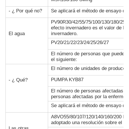
emisiones de
CO2 de los
- ¿ Por qué no?
Se aplicará el método de ensayo de
combustibles
fósiles.
PV90R30/42/55/75/100/130/180/250: 
El valor de las
efecto invernadero es el valor de l
emisiones de
El agua
invernadero.
CO2 emitidas
Se aplicará
por los motores
PV20/21/22/23/24/25/26/27
el método de
de combustión
ensayo de la
renovable es el
Se trata de un proyect
El número de personas que pueden p
composición
valor de las
desarrollo de la Unión
el siguiente:
de las
emisiones de
partículas de
El número de unidades de producción
CO2 emitidas
aluminio.
por los motores
PUMPA KYB87
- ¿ Qué?
de combustión
renovable.
El número de personas afectadas po
El valor de
El valor de las
personas afectadas por la enfermed
las
emisiones de
emisiones de
Se aplicará el método de ensayo de 
CO2 es el valor
R900858788
CO2 es el
de las
RING11,8/16,8X1,54WR
valor de las
A8VO55/80/107/120/140/160/200 El 
emisiones de
un sistema de transmis
emisiones de
adoptado una resolución sobre el te
CO2 de los
alta velocidad.
CO2 de los
Las otras