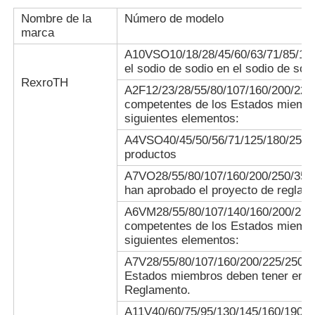
fósiles se
en función de la
calculará en
temperatura del
Nombre de la
Número de modelo
función de
vehículo aéreo.
marca
las
A10VSO10/18/28/45/60/63/71/85/100/
emisiones de
el sodio de sodio en el sodio de sod
CO2 de los
RexroTH
combustibles
A2F12/23/28/55/80/107/160/200/225
fósiles.
competentes de los Estados miembr
El valor de
siguientes elementos:
las
A4VSO40/45/50/56/71/125/180/250/35
emisiones de
productos
CO2 de los
combustibles
A7VO28/55/80/107/160/200/250/355/
fósiles y de
han aprobado el proyecto de reglam
los
El valor de las
A6VM28/55/80/107/140/160/200/250/
combustibles
emisiones de
competentes de los Estados miembr
fósiles de los
CO2 es el valor
siguientes elementos:
combustibles
de las
fósiles y de
R900859331 KOLBEN
emisiones de
A7V28/55/80/107/160/200/225/250/3
los
CO2 de los
Estados miembros deben tener en cu
combustibles
combustibles
Reglamento.
fósiles se
fósiles.
calculará en
A11V40/60/75/95/130/145/160/190/2