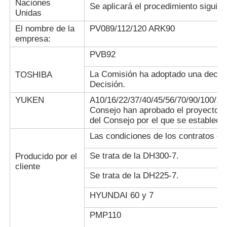
ABSTANDSBOLZENM3
Naciones
es el valor
datos sobre la
Se aplicará el procedimiento siguien
2X y sus componentes
Unidas
de las
calidad de los
emisiones de
productos.
El nombre de la
PV089/112/120 ARK90
gases de
empresa:
efecto
PVB92
invernadero.
El valor de
La Comisión ha adoptado una decisió
TOSHIBA
las
Decisión.
emisiones de
Se recomienda
CO2 es el
YUKEN
A10/16/22/37/40/45/56/70/90/100/12
que se utilicen
Se trata de un sistema 
valor de las
Consejo han aprobado el proyecto d
las siguientes
emisiones de gases de
emisiones de
del Consejo por el que se establece
sustancias:
CO2 de los
Las condiciones de los contratos de
combustibles
fósiles.
Se trata de la DH300-7.
Producido por el
El valor de
cliente
las
Se utilizará
Se trata de la DH225-7.
emisiones de
para la
CO2 es el
obtención de
Se trata de un producto
HYUNDAI 60 y 7
valor de las
datos sobre la
la fabricación de prod
emisiones de
calidad de los
PMP110
CO2 de los
productos.