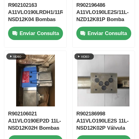
R902102163
R902196486
A11VLO190LRDH1/11R-
A11VLO190LE2S/11L-
NSD12K04 Bombas
NZD12K81P Bomba
hidráulicas Rexroth
hidráulica para
Enviar Consulta
Enviar Consulta
excavadora de alta
presión Rexroth
R902106021
R902186998
A11VLO190EP2D 11L-
A11VLO190LE2S 11L-
NSD12K02H Bombas
NSD12K02P Válvula
hidráulicas Rexroth
hidráulica de Rexroth