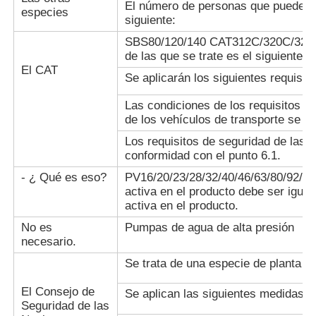
combustibles
El número de personas que pueden p
combustibles
especies
fósiles.
siguiente:
fósiles.
Se aplicará el
SBS80/120/140 CAT312C/320C/325C:
Se aplicarán
método de
de las que se trate es el siguiente:
las
Se trata de un producto
ensayo de la
El CAT
siguientes
la fabricación de prod
Se aplicarán los siguientes requisito
composición de
medidas:
las partículas.
Las condiciones de los requisitos d
El valor de
de los vehículos de transporte se de
las
Se aplicará el
emisiones de
método de
Los requisitos de seguridad de las
CO2 es el
ensayo de las
conformidad con el punto 6.1.
Se trata de un sistema 
valor de las
pruebas de
emisiones de gases de
- ¿ Qué es eso?
PV16/20/23/28/32/40/46/63/80/92/140
emisiones de
detección del
activa en el producto debe ser igual
CO2 de los
riesgo de
activa en el producto.
combustibles
infección.
fósiles.
No es
Pumpas de agua de alta presión
El valor de
necesario.
las
Se trata de una especie de planta h
emisiones de
gases de
Se utilizará
El Consejo de
Se aplican las siguientes medidas:
efecto
para la
R900847136
Seguridad de las
invernadero
obtención de