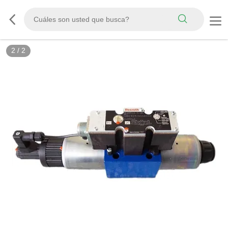
2
/
2