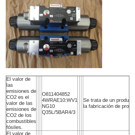
El valor de
las
emisiones de
O811404852
CO2 es el
4WRAE10:WV1
Se trata de un producto
valor de las
NG10
la fabricación de prod
emisiones de
Q35L/5BAR4/3
CO2 de los
combustibles
fósiles.
El valor de