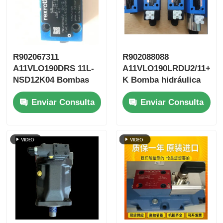
R902067311
R902088088
A11VLO190DRS 11L-
A11VLO190LRDU2/11+A1
NSD12K04 Bombas
K Bomba hidráulica
hidráulicas Rexroth
para excavadora de
Enviar Consulta
Enviar Consulta
alta presión Rexroth