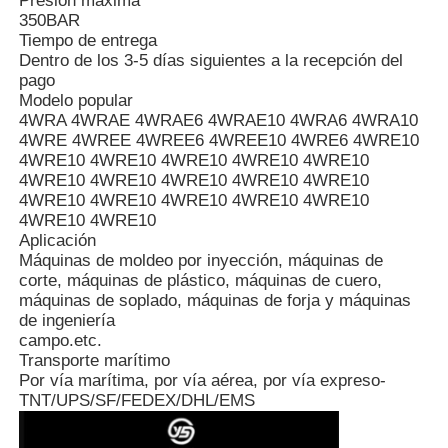
Presión máxima
350BAR
Tiempo de entrega
Acerca de nosotros
Dentro de los 3-5 días siguientes a la recepción del
pago
Modelo popular
4WRA 4WRAE 4WRAE6 4WRAE10 4WRA6 4WRA10
Visita a la fábrica
4WRE 4WREE 4WREE6 4WREE10 4WRE6 4WRE10
4WRE10 4WRE10 4WRE10 4WRE10 4WRE10
4WRE10 4WRE10 4WRE10 4WRE10 4WRE10
Control de calidad
4WRE10 4WRE10 4WRE10 4WRE10 4WRE10
4WRE10 4WRE10
Aplicación
Contacta con nosotros
Máquinas de moldeo por inyección, máquinas de
corte, máquinas de plástico, máquinas de cuero,
máquinas de soplado, máquinas de forja y máquinas
Noticias
de ingeniería
campo.etc.
Transporte marítimo
Casos de trabajo
Por vía marítima, por vía aérea, por vía expreso-
TNT/UPS/SF/FEDEX/DHL/EMS
Solicitar una cita