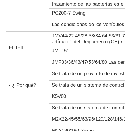
2 se calculará
tratamiento de las bacterias es el si
CO2 de los
en función de la
combustibles
PC200-7 Swing
temperatura de
fósiles.
los vehículos
Las condiciones de los vehículos d
aéreos.
El valor de
JMV44/22 45/28 53/34 64 53/31 76/4
las
artículo 1 del Reglamento (CE) n° 14
emisiones de
El JEIL
CO2 de los
JMF151
combustibles
Se aplicará el
fósiles y de
JMF33/36/43/47/53/64/80 Las demá
método de
los
ensayo de las
combustibles
Se trata de un proyecto de investig
emisiones de
fósiles de los
gases de
combustibles
Se trata de un sistema de control d
- ¿ Por qué?
efecto
Se trata de un proyect
fósiles y de
invernadero en
desarrollo.
los
K5V80
el caso de las
combustibles
emisiones de
Se trata de un sistema de control d
fósiles se
gases de
calculará en
efecto
M2X22/45/55/63/96/120/128/146/15
función de
invernadero.
las
M5X130/180 Swing