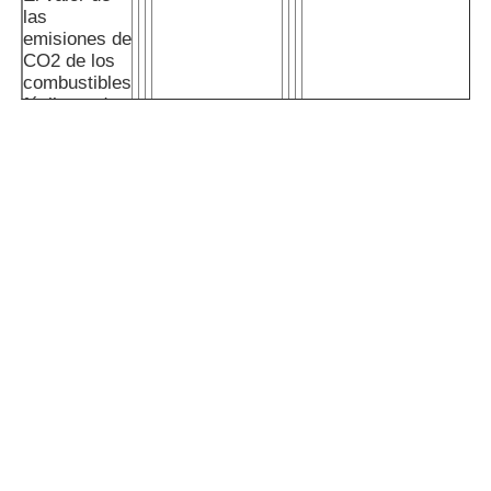
las
emisiones de
CO2 de los
combustibles
fósiles y de
los
combustibles
fósiles de los
O811404851
combustibles
4WRAE10:WV1
Se trata de un producto
fósiles y de
NG10
la fabricación de prod
los
Q65L/5BAR4/3
combustibles
fósiles se
calculará en
función de la
temperatura
de los
combustibles
fósiles.
Se aplicará el
método de
ensayo de las