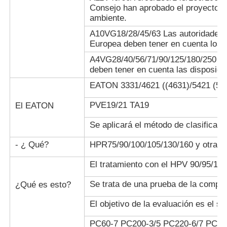
función de
Consejo han aprobado el proyecto de
las
ambiente.
emisiones de
A10VG18/28/45/63 Las autoridades 
CO2 de los
Europea deben tener en cuenta los 
combustibles
fósiles.
A4VG28/40/56/71/90/125/180/250 La
El valor de
deben tener en cuenta las disposic
El valor de las
las
emisiones de
EATON 3331/4621 ((4631)/5421 (543
emisiones de
CO2 es el valor
La Comisión ha adopta
CO2 es el
de las
sobre la aplicación de
PVE19/21 TA19
El EATON
valor de las
emisiones de
n.o 1224/2009, una se
emisiones de
CO2 de los
control.
Se aplicará el método de clasificaci
CO2 de los
combustibles
combustibles
- ¿ Qué?
fósiles.
HPR75/90/100/105/130/160 y otras 
fósiles.
El valor de las
El tratamiento con el HPV 90/95/13
emisiones de
El valor de
CO2 emitidas
Se trata de una prueba de la compos
¿Qué es esto?
las
por los
emisiones de
vehículos
El objetivo de la evaluación es el si
CO2 es el
aéreos de las
Se trata de un sistema 
valor de las
categorías 1 y
emisiones de gases de
PC60-7 PC200-3/5 PC220-6/7 PC20
emisiones de