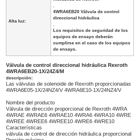
,
4WRA6EB20 Válvula de control
direccional hidráulica
Alta luz:
,
Los requisitos de seguridad de los
equipos de ensayo deberán
cumplirse en el caso de los equipos
de ensayo.
Válvula de control direccional hidráulica Rexroth
4WRA6EB20-1X/24Z4/M
descripción:
Las válvulas de solenoide de Rexroth proporcionadas
4WRA6E05-1X/24NZ4/V 4WRA6E10-1X/24NZ4/V
Inicio
Nombre del producto
Válvula de dirección proporcional de Rexroth 4WRA
4WRAE 4WRAE6 4WRAE10 4WRA6 4WRA10 4WRE
Productos
4WREE 4WREE6 4WREE10 4WRE6 4WRE10
Características
válvula de control de dirección hidráulica proporcional
Vídeos