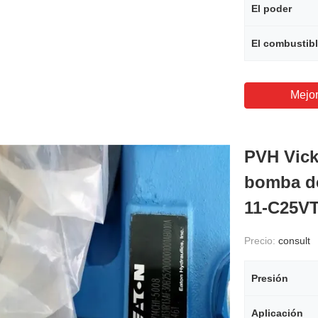
El poder
El combustib
Mejor
PVH Vicke
bomba d
11-C25VT
Precio:
consult
Presión
Aplicación