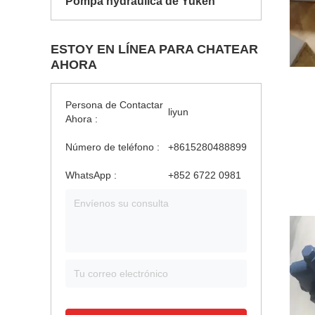
Pompa hydráulica de Yuken
ESTOY EN LÍNEA PARA CHATEAR
AHORA
Persona de Contactar
liyun
Ahora :
Número de teléfono :
+8615280488899
WhatsApp :
+‪852 6722 0981‬