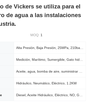
 de Vickers se utiliza para el
ro de agua a las instalaciones
ustria.
MOQ:
1
Alta Presión, Baja Presión, 25MPa, 210bar, 200-250bar
Medición, Marítimo, Sumergible, Gato hidráulico, Putzmeister
Aceite, agua, bomba de aire, suministrar energía, bomba de pistón hidráulico
Hidráulico, Neumático, Eléctrico, 1.2KW
le
Diesel, Aceite Hidráulico, Eléctrico, NO, Gasolina