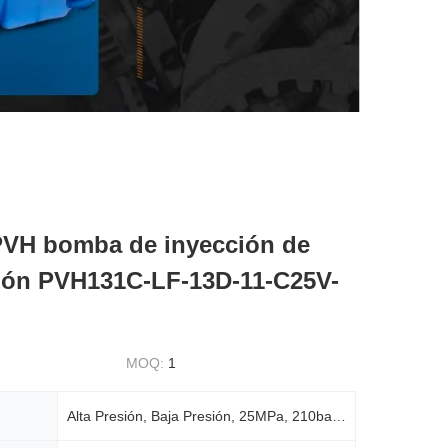
PVH bomba de inyección de
sión PVH131C-LF-13D-11-C25V-
MOQ:
1
Alta Presión, Baja Presión, 25MPa, 210bar, 200-250bar