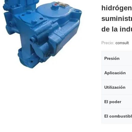
hidrógeno
suminist
de la ind
Precio:
consult
Presión
Aplicación
Utilización
El poder
El combustib