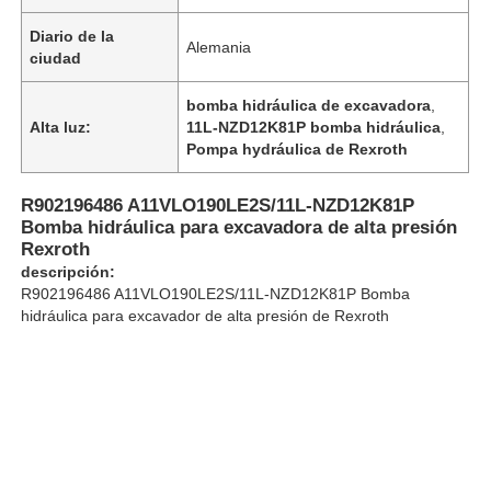
Diario de la
Alemania
ciudad
Acerca de nosotros
bomba hidráulica de excavadora
,
Alta luz:
11L-NZD12K81P bomba hidráulica
,
Visita a la fábrica
Pompa hydráulica de Rexroth
Control de calidad
R902196486 A11VLO190LE2S/11L-NZD12K81P
Bomba hidráulica para excavadora de alta presión
Rexroth
Contacta con nosotros
descripción:
R902196486 A11VLO190LE2S/11L-NZD12K81P Bomba
hidráulica para excavador de alta presión de Rexroth
Noticias
Casos de trabajo
Solicitar una cita