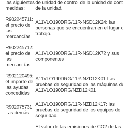
las siguientes
de unidad de control de la unidad de contro
medidas:
de la unidad.
R902245711:
A11VLO190DRG/11R-NSD12K24: las
el precio de
personas que se encuentran en el lugar de
las
trabajo.
mercancías
R902245712:
el precio de
A11VLO190DRG/11R-NSD12K72 y sus
las
componentes
mercancías
R902120495:
A11VLO190DRG/11R-NZD12K01 Las
el importe de
pruebas de seguridad de las máquinas de l
las ayudas
A11VLO190DRG/NZD12K01
concedidas
A11VLO190DRG/11R-NZD12K17: las
R902075731
pruebas de seguridad de los equipos de
Las demás
seguridad.
El valor de las emisiones de CO2 de las