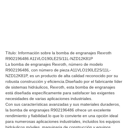
Pompa hydráulica de Rexroth
Parker Hydraulic Pump
Pompa hydráulica de Vickers
Título: Información sobre la bomba de engranajes Rexroth
R902196486 A11VLO190LE2S/11L-NZD12K81P
La bomba de engranajes Rexroth, número de modelo
Válvula hidráulica de Rexroth
R902196486, con número de pieza A11VLO190LE2S/11L-
NZD12K81P, es un producto de alta calidad reconocido por su
robusta construcción y eficiencia.Diseñado por el fabricante líder
de sistemas hidráulicos, Rexroth, esta bomba de engranajes
Accesorios para filtros Rexroth
está diseñada específicamente para satisfacer las exigentes
necesidades de varias aplicaciones industriales.
Con sus características avanzadas y sus materiales duraderos,
Válvula hidráulica YUKEN
la bomba de engranajes R902196486 ofrece un excelente
rendimiento y fiabilidad.lo que lo convierte en una opción ideal
para numerosas aplicaciones industriales, incluidos los equipos
Pompa hydráulica de Yuken
hidráulicos móviles, maquinaria de construcción y equipos