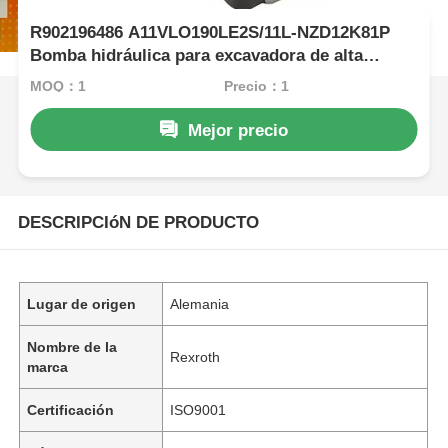
R902196486 A11VLO190LE2S/11L-NZD12K81P
Bomba hidráulica para excavadora de alta
presión Rexroth
MOQ：1
Precio：1
Mejor precio
DESCRIPCIóN DE PRODUCTO
Lugar de origen
Alemania
Nombre de la
Rexroth
marca
Certificación
ISO9001