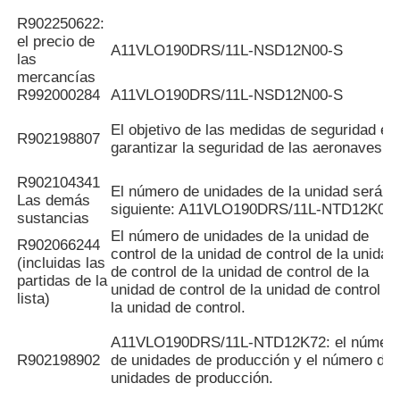
R902250622:
el precio de
A11VLO190DRS/11L-NSD12N00-S
las
mercancías
R992000284
A11VLO190DRS/11L-NSD12N00-S
El objetivo de las medidas de seguridad es
R902198807
garantizar la seguridad de las aeronaves.
R902104341
El número de unidades de la unidad será el
Las demás
siguiente: A11VLO190DRS/11L-NTD12K02
sustancias
El número de unidades de la unidad de
R902066244
control de la unidad de control de la unidad
(incluidas las
de control de la unidad de control de la
partidas de la
unidad de control de la unidad de control d
lista)
la unidad de control.
A11VLO190DRS/11L-NTD12K72: el númer
R902198902
de unidades de producción y el número de
unidades de producción.