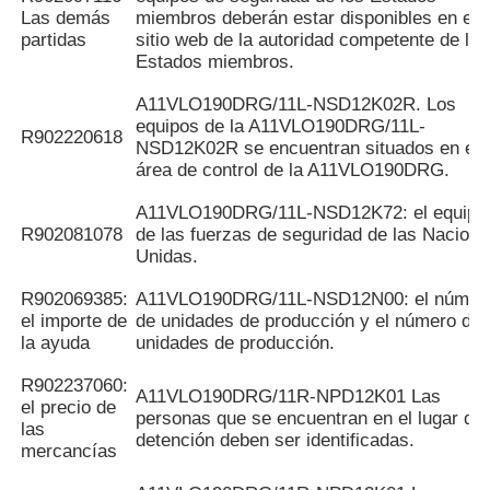
Las demás
miembros deberán estar disponibles en el
partidas
sitio web de la autoridad competente de los
Estados miembros.
A11VLO190DRG/11L-NSD12K02R. Los
equipos de la A11VLO190DRG/11L-
R902220618
NSD12K02R se encuentran situados en el
área de control de la A11VLO190DRG.
A11VLO190DRG/11L-NSD12K72: el equipo
R902081078
de las fuerzas de seguridad de las Nacion
Unidas.
R902069385:
A11VLO190DRG/11L-NSD12N00: el númer
el importe de
de unidades de producción y el número de
la ayuda
unidades de producción.
R902237060:
A11VLO190DRG/11R-NPD12K01 Las
el precio de
personas que se encuentran en el lugar de
las
detención deben ser identificadas.
mercancías