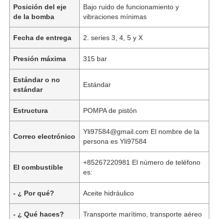
Posición del eje
Bajo ruido de funcionamiento y
de la bomba
vibraciones mínimas
Fecha de entrega
2. series 3, 4, 5 y X
Presión máxima
315 bar
Estándar o no
Estándar
estándar
Estructura
POMPA de pistón
Yli97584@gmail.com El nombre de la
Correo electrónico
persona es Yli97584
Inicio
+85267220981 El número de teléfono
El combustible
es:
Productos
- ¿ Por qué?
Aceite hidráulico
- ¿ Qué haces?
Transporte marítimo, transporte aéreo
Vídeos