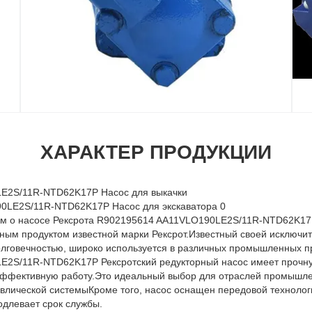
ХАРАКТЕР ПРОДУКЦИИ
E2S/11R-NTD62K17P Насос для выкачки
рим о насосе Рексрота R902195614 AA11VLO190LE2S/11R-NTD62K17P
ным продуктом известной марки Рексрот.Известный своей исключи
олговечностью, широко используется в различных промышленных 
2S/11R-NTD62K17P Рексротский редукторный насос имеет прочну
эффективную работу.Это идеальный выбор для отраслей промышле
влической системыКроме того, насос оснащен передовой технолог
одлевает срок службы.