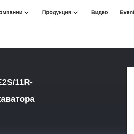
омпании
Продукция
Видео
Even
н Rexroth
/
R902195614 AA11VLO190LE2S/11R-NTD62K17P Насос Д
2S/11R-
каватора