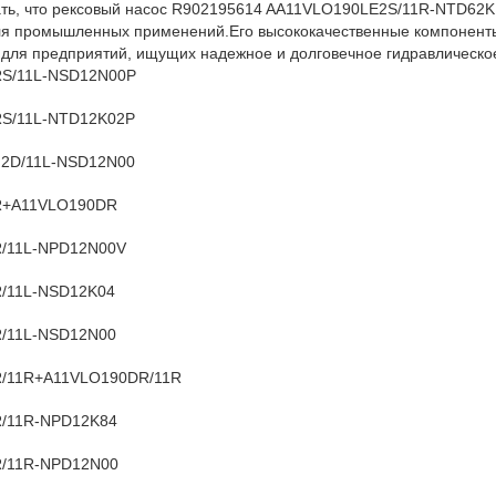
ать, что рексовый насос R902195614 AA11VLO190LE2S/11R-NTD62
я промышленных применений.Его высококачественные компоненты
 для предприятий, ищущих надежное и долговечное гидравлическо
S/11L-NSD12N00P
S/11L-NTD12K02P
2D/11L-NSD12N00
R+A11VLO190DR
/11L-NPD12N00V
/11L-NSD12K04
/11L-NSD12N00
/11R+A11VLO190DR/11R
/11R-NPD12K84
/11R-NPD12N00