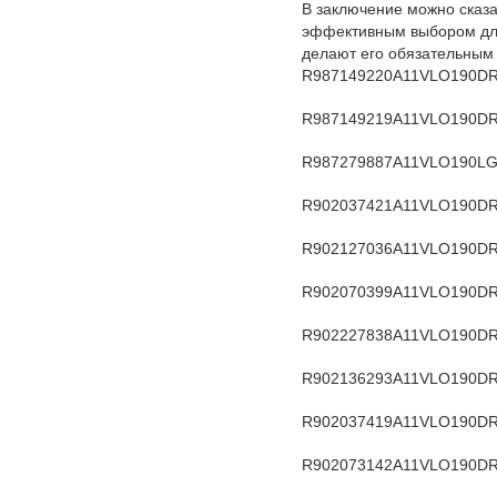
В заключение можно сказ
эффективным выбором дл
делают его обязательным
R987149220
A11VLO190DR
R987149219
A11VLO190DR
R987279887
A11VLO190LG
R902037421
A11VLO190D
R902127036
A11VLO190DR
R902070399
A11VLO190DR
R902227838
A11VLO190DR
R902136293
A11VLO190DR
R902037419
A11VLO190DR
R902073142
A11VLO190DR