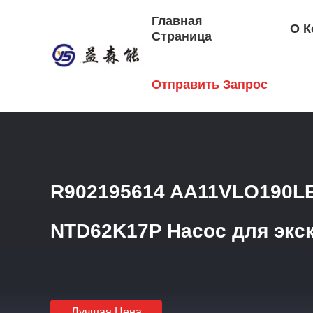
Главная
О К
Страница
Главная Страница
/
Продукция
/
Гидравлический Клапа
Отправить Запрос
R902195614 AA11VLO190LE
NTD62K17P Насос для экс
Лучшая Цена