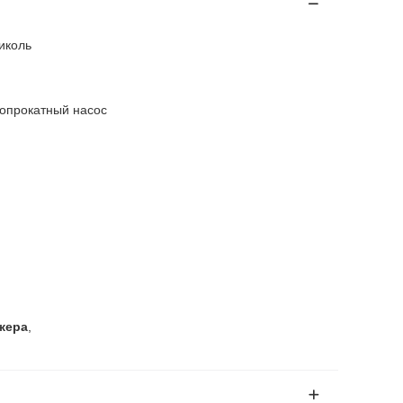
иколь
опрокатный насос
жера
,