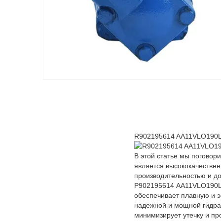
R902195614 AA11VLO190L
В этой статье мы погово
является высококачествен
производительностью и д
Р902195614 AA11VLO190LE
обеспечивает плавную и 
надежной и мощной гидра
минимизирует утечку и пр