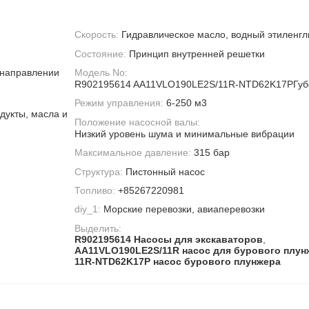
Скорость:
Гидравлическое масло, водный этиленгл
Состояние:
Принцип внутренней решетки
 направлении
Модель No:
R902195614 AA11VLO190LE2S/11R-NTD62K17PГуб
Режим управления:
6-250 м3
дукты, масла и
Положение насосной валы:
Низкий уровень шума и минимальные вибрации
Максимальное давление:
315 бар
Структура:
Пистонный насос
Топливо:
+85267220981
diy_1:
Морские перевозки, авиаперевозки
Выделить:
R902195614 Насосы для экскаваторов
,
AA11VLO190LE2S/11R насос для бурового плун
11R-NTD62K17P насос бурового плунжера