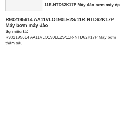
11R-NTD62K17P Máy đào bơm máy ép
Về chúng tôi
R902195614 AA11VLO190LE2S/11R-NTD62K17P
Máy bơm máy đào
Sự miêu tả:
Chuyến tham quan nhà máy
R902195614 AA11VLO190LE2S/11R-NTD62K17P Máy bơm
thâm sâu
Kiểm soát chất lượng
Liên hệ với chúng tôi
Tin tức
Các trường hợp
Yêu cầu báo giá