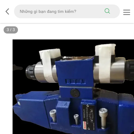
3
/
3