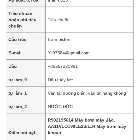
Tiêu chuẩn
hoặc phi tiêu
Tiêu chuẩn
chuẩn
Cấu trúc
Bơm piston
E-mail
Yli97584@gmail.com
Dầu
+85267220981
tự làm_0
Dầu thủy lực
tự làm_1
Vận tải đường biển, vận tải hàng không
Nhà
tự làm_2
NƯỚC ĐỨC
Các sản phẩm
R902195614 Máy bơm máy đào
,
AA11VLO190LE2S/11R Máy bơm máy
Điểm nổi bật:
khoan
Video
,