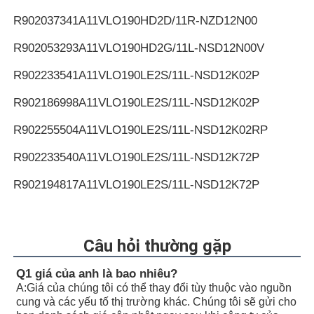
R902037341
A11VLO190HD2D/11R-NZD12N00
R902053293
A11VLO190HD2G/11L-NSD12N00V
R902233541
A11VLO190LE2S/11L-NSD12K02P
R902186998
A11VLO190LE2S/11L-NSD12K02P
R902255504
A11VLO190LE2S/11L-NSD12K02RP
R902233540
A11VLO190LE2S/11L-NSD12K72P
R902194817
A11VLO190LE2S/11L-NSD12K72P
R902255505
A11VLO190LE2S/11L-NSD12K72RP
R902154643
A11VLO190LE2S/11L-NTD12K02P
Câu hỏi thường gặp
R902233884
A11VLO190LE2S/11L-NZD12K02H
Q1 giá của anh là bao nhiêu?
A:
Giá của chúng tôi có thể thay đổi tùy thuộc vào nguồn
R902106321
A11VLO190LE2S/11L-NZD12K02H
cung và các yếu tố thị trường khác. Chúng tôi sẽ gửi cho