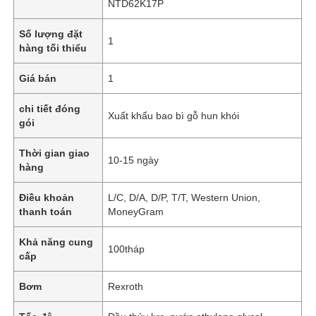
NTD62K17P
Số lượng đặt
1
hàng tối thiểu
Giá bán
1
chi tiết đóng
Xuất khẩu bao bì gỗ hun khói
gói
Thời gian giao
10-15 ngày
hàng
Điều khoản
L/C, D/A, D/P, T/T, Western Union,
thanh toán
MoneyGram
Khả năng cung
100tháp
cấp
Bơm
Rexroth