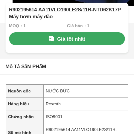
R902195614 AA11VLO190LE2S/11R-NTD62K17P
Máy bơm máy đào
MOQ：1
Giá bán：1
Giá tốt nhất
Mô Tả SảN PHẩM
Nguồn gốc
NƯỚC ĐỨC
Hàng hiệu
Rexroth
Chứng nhận
ISO9001
R902195614 AA11VLO190LE2S/11R-
Số mô hình