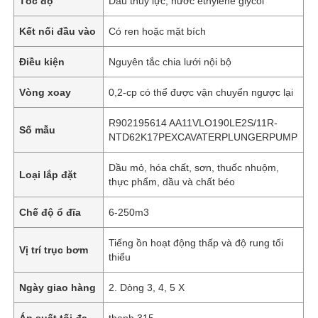
Tốc độ
Dầu thủy lực, nước ethylene glycol
Kết nối đầu vào
Có ren hoặc mặt bích
Điều kiện
Nguyên tắc chia lưới nội bộ
Vòng xoay
0,2-cp có thể được vận chuyển ngược lại
R902195614 AA11VLO190LE2S/11R-
Số mẫu
NTD62K17PEXCAVATERPLUNGERPUMP
Dầu mỏ, hóa chất, sơn, thuốc nhuộm,
Loại lắp đặt
thực phẩm, dầu và chất béo
Chế độ ổ đĩa
6-250m3
Tiếng ồn hoạt động thấp và độ rung tối
Vị trí trục bơm
thiểu
Ngày giao hàng
2. Dòng 3, 4, 5 X
Áp suất tối đa
thanh 315