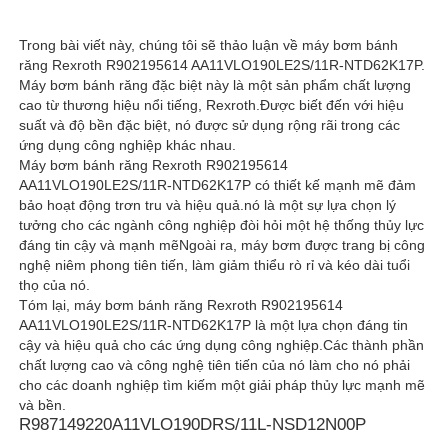
Trong bài viết này, chúng tôi sẽ thảo luận về máy bơm bánh
Bơm thủy lực Rexroth
răng Rexroth R902195614 AA11VLO190LE2S/11R-NTD62K17P.
Máy bơm bánh răng đặc biệt này là một sản phẩm chất lượng
cao từ thương hiệu nổi tiếng, Rexroth.Được biết đến với hiệu
Máy bơm thủy lực Parker
suất và độ bền đặc biệt, nó được sử dụng rộng rãi trong các
ứng dụng công nghiệp khác nhau.
Máy bơm bánh răng Rexroth R902195614
Máy bơm thủy lực Vickers
AA11VLO190LE2S/11R-NTD62K17P có thiết kế mạnh mẽ đảm
bảo hoạt động trơn tru và hiệu quả.nó là một sự lựa chọn lý
tưởng cho các ngành công nghiệp đòi hỏi một hệ thống thủy lực
Van thủy lực Rexroth
đáng tin cậy và mạnh mẽNgoài ra, máy bơm được trang bị công
nghệ niêm phong tiên tiến, làm giảm thiểu rò rỉ và kéo dài tuổi
thọ của nó.
Tóm lại, máy bơm bánh răng Rexroth R902195614
Phụ kiện bộ lọc Rexroth
AA11VLO190LE2S/11R-NTD62K17P là một lựa chọn đáng tin
cậy và hiệu quả cho các ứng dụng công nghiệp.Các thành phần
chất lượng cao và công nghệ tiên tiến của nó làm cho nó phải
Van thủy lực YUKEN
cho các doanh nghiệp tìm kiếm một giải pháp thủy lực mạnh mẽ
và bền.
R987149220
A11VLO190DRS/11L-NSD12N00P
Bơm thủy lực Yuken