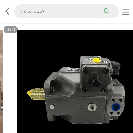
3
/
3