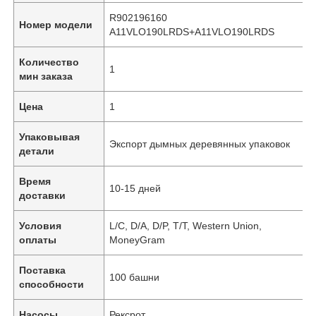
R902196160
Номер модели
A11VLO190LRDS+A11VLO190LRDS
Количество
1
мин заказа
Цена
1
Упаковывая
Экспорт дымных деревянных упаковок
детали
Время
10-15 дней
доставки
Условия
L/C, D/A, D/P, T/T, Western Union,
оплаты
MoneyGram
Поставка
100 башни
способности
Насосы
Рексрот