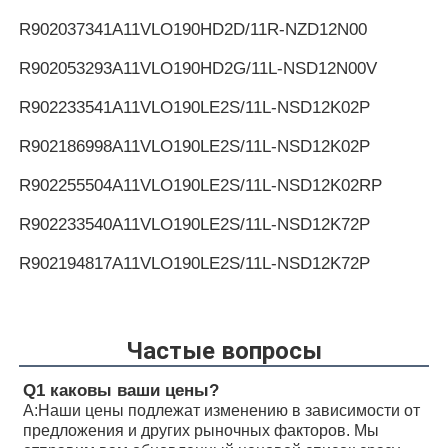
R902037341
A11VLO190HD2D/11R-NZD12N00
R902053293
A11VLO190HD2G/11L-NSD12N00V
R902233541
A11VLO190LE2S/11L-NSD12K02P
R902186998
A11VLO190LE2S/11L-NSD12K02P
R902255504
A11VLO190LE2S/11L-NSD12K02RP
R902233540
A11VLO190LE2S/11L-NSD12K72P
R902194817
A11VLO190LE2S/11L-NSD12K72P
R902255505
A11VLO190LE2S/11L-NSD12K72RP
R902154643
A11VLO190LE2S/11L-NTD12K02P
Частые вопросы
R902233884
A11VLO190LE2S/11L-NZD12K02H
Q1 каковы ваши цены?
А:
Наши цены подлежат изменению в зависимости от
R902106321
A11VLO190LE2S/11L-NZD12K02H
предложения и других рыночных факторов. Мы