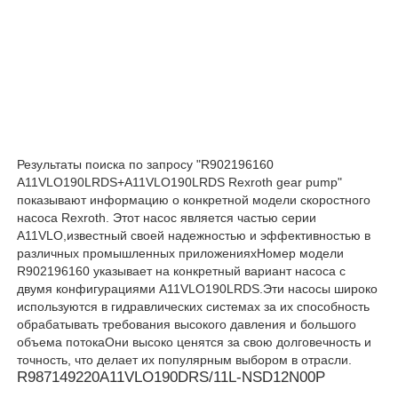
Гидронасос Rexroth
Гидронасос Parker
Гидронасос Vickers
Результаты поиска по запросу "R902196160
A11VLO190LRDS+A11VLO190LRDS Rexroth gear pump"
показывают информацию о конкретной модели скоростного
Гидравлический клапан Rexroth
насоса Rexroth. Этот насос является частью серии
A11VLO,известный своей надежностью и эффективностью в
различных промышленных приложенияхНомер модели
R902196160 указывает на конкретный вариант насоса с
Аксессуары для фильтров Rexroth
двумя конфигурациями A11VLO190LRDS.Эти насосы широко
используются в гидравлических системах за их способность
обрабатывать требования высокого давления и большого
Гидравлический клапан YUKEN
объема потокаОни высоко ценятся за свою долговечность и
точность, что делает их популярным выбором в отрасли.
R987149220
A11VLO190DRS/11L-NSD12N00P
Гидронасос Yuken