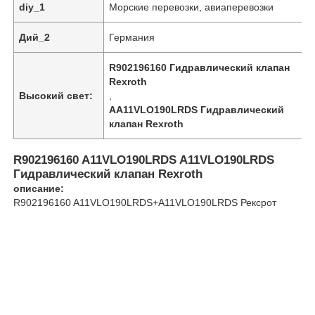
diy_1
Морские перевозки, авиаперевозки
Дий_2
Германия
О нас
R902196160 Гидравлический клапан
Rexroth
Экскурсия по заводу
Высокий свет:
,
AA11VLO190LRDS Гидравлический
клапан Rexroth
Контроль качества
R902196160 A11VLO190LRDS A11VLO190LRDS
Гидравлический клапан Rexroth
Свяжитесь с нами
описание:
R902196160 A11VLO190LRDS+A11VLO190LRDS Рексрот
Новости
Случаи
Запросите цитату