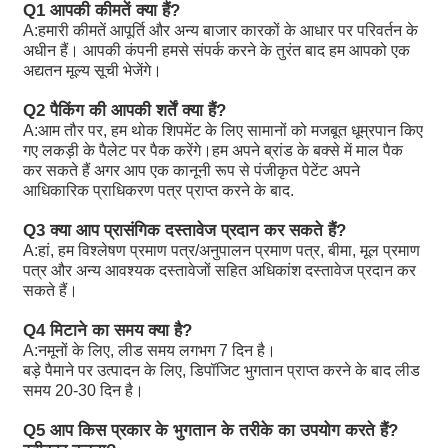
R902233884
A11VLO190LE2S/11L-NZD12K02H
Q1 आपकी कीमतें क्या हैं?
A:
हमारी कीमतें आपूर्ति और अन्य बाजार कारकों के आधार पर परिवर्तन के
R902106321
A11VLO190LE2S/11L-NZD12K02H
अधीन हैं। आपकी कंपनी हमसे संपर्क करने के तुरंत बाद हम आपको एक
अद्यतन मूल्य सूची भेजेंगे।
R902198594
A11VLO190LE2S/11L-NZD12K02H
Q2 पैकिंग की आपकी शर्तें क्या हैं?
R902220946
A11VLO190LE2S/11L-NZD12K02P
A:
आम तौर पर, हम थोक शिपमेंट के लिए सामानों को मजबूत धूम्रपान किए
गए लकड़ी के पैलेट पर पैक करेंगे।हम अपने ब्रांड के बक्से में माल पैक
R902255713
A11VLO190LE2S/11L-NZD12K02P
कर सकते हैं अगर आप एक कानूनी रूप से पंजीकृत पेटेंट अपने
आधिकारिक प्राधिकरण पत्र प्राप्त करने के बाद.
R902225083
A11VLO190LE2S/11L-NZD12K02P
Q3 क्या आप प्रासंगिक दस्तावेज प्रदान कर सकते हैं?
A:
हां, हम विश्लेषण प्रमाण पत्र/अनुपालन प्रमाण पत्र, बीमा, मूल प्रमाण
पत्र और अन्य आवश्यक दस्तावेजों सहित अधिकांश दस्तावेज प्रदान कर
सकते हैं।
Q4 मिटाने का समय क्या है?
A:
नमूनों के लिए, लीड समय लगभग 7 दिन है।
बड़े पैमाने पर उत्पादन के लिए, डिपॉजिट भुगतान प्राप्त करने के बाद लीड
समय 20-30 दिन है।
Q5 आप किस प्रकार के भुगतान के तरीके का उपयोग करते हैं?