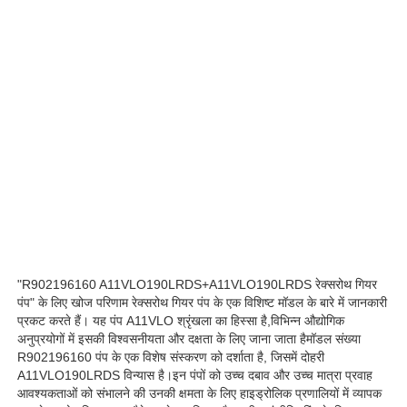
हमारे बारे में
फ़ैक्टरी टूर
गुणवत्ता नियंत्रण
हमसे संपर्क करें
समाचार
"R902196160 A11VLO190LRDS+A11VLO190LRDS रेक्सरोथ गियर
पंप" के लिए खोज परिणाम रेक्सरोथ गियर पंप के एक विशिष्ट मॉडल के बारे में जानकारी
प्रकट करते हैं। यह पंप A11VLO श्रृंखला का हिस्सा है,विभिन्न औद्योगिक
अनुप्रयोगों में इसकी विश्वसनीयता और दक्षता के लिए जाना जाता हैमॉडल संख्या
मामले
R902196160 पंप के एक विशेष संस्करण को दर्शाता है, जिसमें दोहरी
A11VLO190LRDS विन्यास है।इन पंपों को उच्च दबाव और उच्च मात्रा प्रवाह
आवश्यकताओं को संभालने की उनकी क्षमता के लिए हाइड्रोलिक प्रणालियों में व्यापक
उद्धरण मांगें