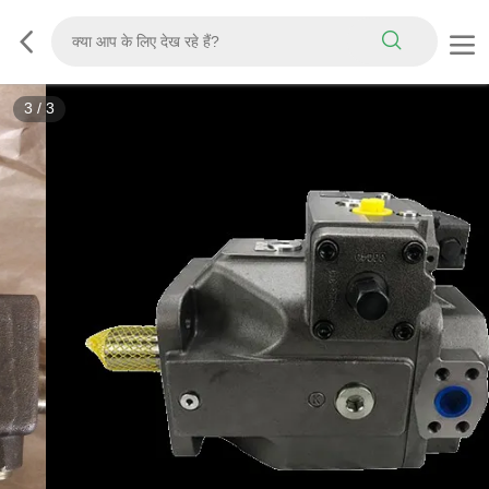
3
/
3