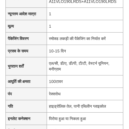
A11VLO190LRDS+A11VLO190LRDS
न्यूनतम आदेश मात्रा
1
मूल्य
1
पैकेजिंग विवरण
स्मोक्ड लकड़ी की पैकेजिंग का निर्यात करें
प्रसव के समय
10-15 दिन
एल/सी, डी/ए, डी/पी, टी/टी, वेस्टर्न यूनियन,
भुगतान शर्तें
मनीग्राम
आपूर्ति की क्षमता
100टावर
पंप
रेक्सरोथ
गति
हाइड्रोलिक तेल, पानी एथिलीन ग्लाइकोल
इनलेट कनेक्शन
पिरोया हुआ या निकला हुआ