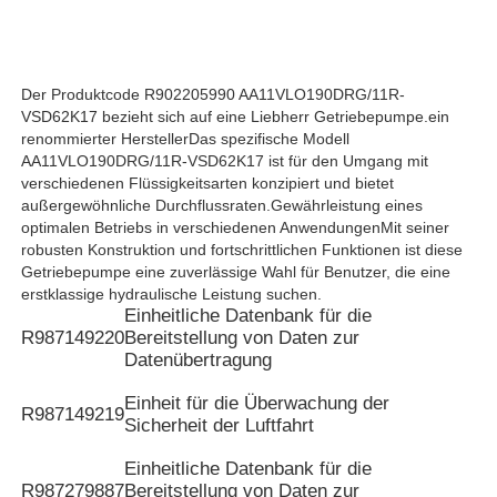
Hydraulikpumpe Rexroth
Der Produktcode R902205990 AA11VLO190DRG/11R-
VSD62K17 bezieht sich auf eine Liebherr Getriebepumpe.ein
Parker Hydraulic Pump
renommierter HerstellerDas spezifische Modell
AA11VLO190DRG/11R-VSD62K17 ist für den Umgang mit
verschiedenen Flüssigkeitsarten konzipiert und bietet
Hydraulikpumpe Vickers
außergewöhnliche Durchflussraten.Gewährleistung eines
optimalen Betriebs in verschiedenen AnwendungenMit seiner
robusten Konstruktion und fortschrittlichen Funktionen ist diese
Rexroth-Hydraulikventil
Getriebepumpe eine zuverlässige Wahl für Benutzer, die eine
erstklassige hydraulische Leistung suchen.
Einheitliche Datenbank für die
R987149220
Bereitstellung von Daten zur
Zubehör für Filter von Rexroth
Datenübertragung
Einheit für die Überwachung der
YUKEN Hydraulikventil
R987149219
Sicherheit der Luftfahrt
Einheitliche Datenbank für die
Hydraulikpumpe Yuken
R987279887
Bereitstellung von Daten zur