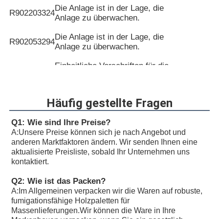
Die Anlage ist in der Lage, die
R902203324
Anlage zu überwachen.
Die Anlage ist in der Lage, die
R902053294
Anlage zu überwachen.
Einheitliche Vorschriften für die
R902097179
Verwendung von Kraftfahrzeugen
und Kraftfahrzeugen
Häufig gestellte Fragen
Einheitliche Vorschriften für die
R902088259
Verwendung von Kraftfahrzeugen
Q1: Wie sind Ihre Preise?
und Kraftfahrzeugen
A:
Unsere Preise können sich je nach Angebot und
anderen Marktfaktoren ändern. Wir senden Ihnen eine
Einheitliche Vorschriften für die
aktualisierte Preisliste, sobald Ihr Unternehmen uns
R902201739
Verwendung von Kraftfahrzeugen
kontaktiert.
und Kraftfahrzeugen
Q2: Wie ist das Packen?
Einheitliche Vorschriften für die
R902233223
A:
Im Allgemeinen verpacken wir die Waren auf robuste,
Verwendung von Kraftfahrzeugen
fumigationsfähige Holzpaletten für
und Kraftfahrzeugen
Massenlieferungen.Wir können die Ware in Ihre