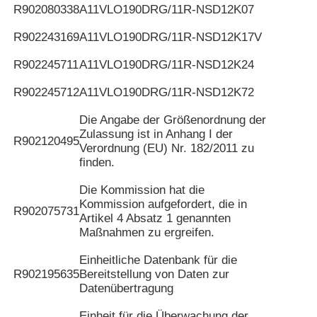
R902080338
A11VLO190DRG/11R-NSD12K07
R902243169
A11VLO190DRG/11R-NSD12K17V
R902245711
A11VLO190DRG/11R-NSD12K24
R902245712
A11VLO190DRG/11R-NSD12K72
Die Angabe der Größenordnung der
Zulassung ist in Anhang I der
R902120495
Verordnung (EU) Nr. 182/2011 zu
finden.
Die Kommission hat die
Kommission aufgefordert, die in
R902075731
Artikel 4 Absatz 1 genannten
Maßnahmen zu ergreifen.
Einheitliche Datenbank für die
R902195635
Bereitstellung von Daten zur
Datenübertragung
Einheit für die Überwachung der