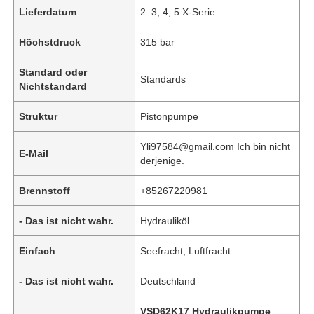
Lieferdatum
2. 3, 4, 5 X-Serie
Höchstdruck
315 bar
Standard oder
Standards
Nichtstandard
Struktur
Pistonpumpe
Yli97584@gmail.com Ich bin nicht
E-Mail
derjenige.
Brennstoff
+85267220981
Heim
- Das ist nicht wahr.
Hydrauliköl
Einfach
Seefracht, Luftfracht
Produkte
- Das ist nicht wahr.
Deutschland
Videos
VSD62K17 Hydraulikpumpe
,