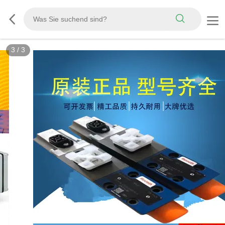
3
/
3