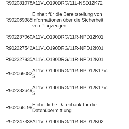
R902081078
A11VLO190DRG/11L-NSD12K72
Einheit für die Bereitstellung von
R902069385
Informationen über die Sicherheit
von Flugzeugen.
R902237060
A11VLO190DRG/11R-NPD12K01
R902227542
A11VLO190DRG/11R-NPD12K01
R902227935
A11VLO190DRG/11R-NPD12K01
A11VLO190DRG/11R-NPD12K17V-
R902069082
S
A11VLO190DRG/11R-NPD12K17V-
R902232649
S
Einheitliche Datenbank für die
R902068198
Datenübermittlung
R902247338
A11VLO190DRG/11R-NSD12K02