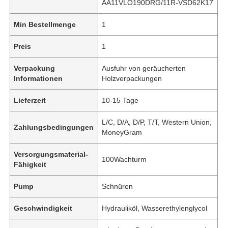
AA11VLO190DRG/11R-VSD62K17
Min Bestellmenge
1
Preis
1
Verpackung
Ausfuhr von geräucherten
Informationen
Holzverpackungen
Lieferzeit
10-15 Tage
L/C, D/A, D/P, T/T, Western Union,
Zahlungsbedingungen
MoneyGram
Versorgungsmaterial-
100Wachturm
Fähigkeit
Pump
Schnüren
Geschwindigkeit
Hydrauliköl, Wasserethylenglycol