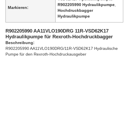
R902205990 Hydraulikpumpe
,
Markieren:
Hochdruckbagger
Hydraulikpumpe
Über uns
R902205990 AA11VLO190DRG 11R-VSD62K17
Werksbesichtigung
Hydraulikpumpe für Rexroth-Hochdruckbagger
Beschreibung:
R902205990 AA11VLO190DRG/11R-VSD62K17 Hydraulische
Qualitätskontrolle
Pumpe für den Rexroth-Hochdruckausgeber
Kontakt mit uns
Nachrichten
Fälle
Bitte um ein Angebot