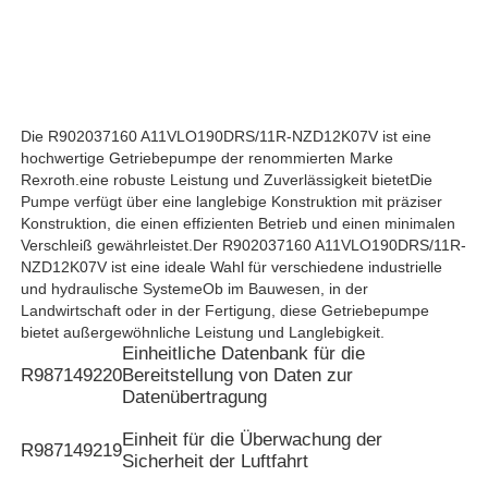
Hydraulikpumpe Rexroth
Parker Hydraulic Pump
Die R902037160 A11VLO190DRS/11R-NZD12K07V ist eine
hochwertige Getriebepumpe der renommierten Marke
Rexroth.eine robuste Leistung und Zuverlässigkeit bietetDie
Hydraulikpumpe Vickers
Pumpe verfügt über eine langlebige Konstruktion mit präziser
Konstruktion, die einen effizienten Betrieb und einen minimalen
Verschleiß gewährleistet.Der R902037160 A11VLO190DRS/11R-
Rexroth-Hydraulikventil
NZD12K07V ist eine ideale Wahl für verschiedene industrielle
und hydraulische SystemeOb im Bauwesen, in der
Landwirtschaft oder in der Fertigung, diese Getriebepumpe
bietet außergewöhnliche Leistung und Langlebigkeit.
Zubehör für Filter von Rexroth
Einheitliche Datenbank für die
R987149220
Bereitstellung von Daten zur
Datenübertragung
YUKEN Hydraulikventil
Einheit für die Überwachung der
R987149219
Sicherheit der Luftfahrt
Hydraulikpumpe Yuken