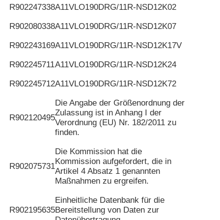
R902247338
A11VLO190DRG/11R-NSD12K02
R902080338
A11VLO190DRG/11R-NSD12K07
R902243169
A11VLO190DRG/11R-NSD12K17V
R902245711
A11VLO190DRG/11R-NSD12K24
R902245712
A11VLO190DRG/11R-NSD12K72
Die Angabe der Größenordnung der
Zulassung ist in Anhang I der
R902120495
Verordnung (EU) Nr. 182/2011 zu
finden.
Die Kommission hat die
Kommission aufgefordert, die in
R902075731
Artikel 4 Absatz 1 genannten
Maßnahmen zu ergreifen.
Einheitliche Datenbank für die
R902195635
Bereitstellung von Daten zur
Datenübertragung