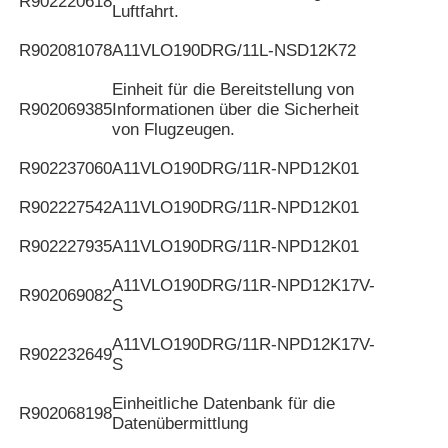
R902220618
Luftfahrt.
R902081078
A11VLO190DRG/11L-NSD12K72
Einheit für die Bereitstellung von
R902069385
Informationen über die Sicherheit
von Flugzeugen.
R902237060
A11VLO190DRG/11R-NPD12K01
R902227542
A11VLO190DRG/11R-NPD12K01
R902227935
A11VLO190DRG/11R-NPD12K01
A11VLO190DRG/11R-NPD12K17V-
R902069082
S
A11VLO190DRG/11R-NPD12K17V-
R902232649
S
Einheitliche Datenbank für die
R902068198
Datenübermittlung