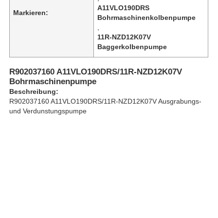
A11VLO190DRS
Markieren:
Bohrmaschinenkolbenpumpe
,
Über uns
11R-NZD12K07V
Baggerkolbenpumpe
Werksbesichtigung
R902037160 A11VLO190DRS/11R-NZD12K07V
Bohrmaschinenpumpe
Qualitätskontrolle
Beschreibung:
R902037160 A11VLO190DRS/11R-NZD12K07V Ausgrabungs-
und Verdunstungspumpe
Kontakt mit uns
Nachrichten
Fälle
Bitte um ein Angebot