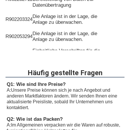
Datenübertragung
Die Anlage ist in der Lage, die
R902203324
Anlage zu überwachen.
Die Anlage ist in der Lage, die
R902053294
Anlage zu überwachen.
Einheitliche Vorschriften für die
R902097179
Verwendung von Kraftfahrzeugen
und Kraftfahrzeugen
Häufig gestellte Fragen
Einheitliche Vorschriften für die
R902088259
Verwendung von Kraftfahrzeugen
Q1: Wie sind Ihre Preise?
und Kraftfahrzeugen
A:
Unsere Preise können sich je nach Angebot und
anderen Marktfaktoren ändern. Wir senden Ihnen eine
Einheitliche Vorschriften für die
aktualisierte Preisliste, sobald Ihr Unternehmen uns
R902201739
Verwendung von Kraftfahrzeugen
kontaktiert.
und Kraftfahrzeugen
Q2: Wie ist das Packen?
Einheitliche Vorschriften für die
R902233223
A:
Im Allgemeinen verpacken wir die Waren auf robuste,
Verwendung von Kraftfahrzeugen