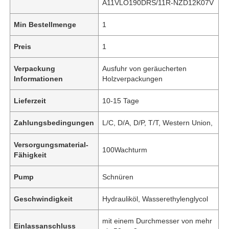
A11VLO190DRS/11R-NZD12K07V
Min Bestellmenge
1
Preis
1
Verpackung
Ausfuhr von geräucherten
Informationen
Holzverpackungen
Lieferzeit
10-15 Tage
Zahlungsbedingungen
L/C, D/A, D/P, T/T, Western Union,
Versorgungsmaterial-
100Wachturm
Fähigkeit
Pump
Schnüren
Geschwindigkeit
Hydrauliköl, Wasserethylenglycol
mit einem Durchmesser von mehr
Einlassanschluss