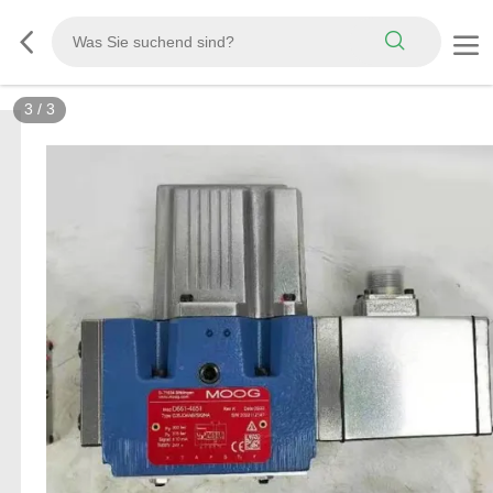
3
/
3