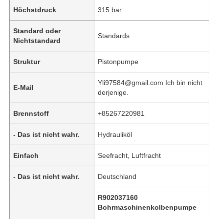
Höchstdruck
315 bar
Standard oder
Standards
Nichtstandard
Struktur
Pistonpumpe
Yli97584@gmail.com Ich bin nicht
E-Mail
derjenige.
Brennstoff
+85267220981
- Das ist nicht wahr.
Hydrauliköl
Heim
Einfach
Seefracht, Luftfracht
- Das ist nicht wahr.
Deutschland
Produkte
R902037160
Bohrmaschinenkolbenpumpe
Videos
,