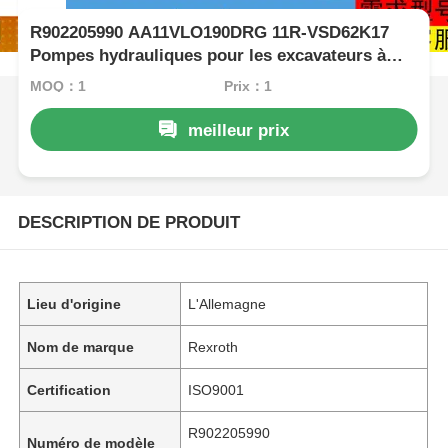
R902205990 AA11VLO190DRG 11R-VSD62K17
Pompes hydrauliques pour les excavateurs à
haute pression Rexroth
MOQ：1
Prix：1
meilleur prix
DESCRIPTION DE PRODUIT
Lieu d'origine
L'Allemagne
Nom de marque
Rexroth
Certification
ISO9001
R902205990
Numéro de modèle