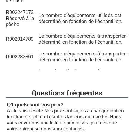
de base
R902247173 -
Le nombre d'équipements utilisés est
Réservé à la
déterminé en fonction de l'échantillon.
pêche
Le nombre d'équipements à transporter es
R902014789
déterminé en fonction de l'échantillon.
Le nombre d'équipements à transporter es
R902233861
déterminé en fonction de l'échantillon.
Le nombre d'équipements à transporter es
R902233753
déterminé en fonction de l'échantillon.
Le nombre d'équipements à transporter es
Questions fréquentes
R902232711
déterminé en fonction de l'échantillon.
Q1 quels sont vos prix?
Le système d'exploitation doit être équipé
R902203324
A: Je suis désolé.
Nos prix sont sujets à changement en
d'un système de contrôle de la qualité.
fonction de l'offre et d'autres facteurs du marché. Nous
vous enverrons une liste de prix mise à jour dès que
R902053294
votre entreprise nous aura contactés.
Les produits à
Le système d'exploitation doit être équipé