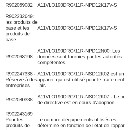
R902069082
A11VLO190DRG/11R-NPD12K17V-S
R902232649:
les produits de
base et les
A11VLO190DRG/11R-NPD12K17V-S
produits de
base
A11VLO190DRG/11R-NPD12N00: Les
R902068198
données sont fournies par les autorités
compétentes.
R902247338 -
A11VLO190DRG/11R-NSD12K02 est un
Réservé à des
appareil qui est utilisé pour le traitement d
entreprises
l'air.
A11VLO190DRG/11R-NSD12K07 - Le proj
R902080338
de directive est en cours d'adoption.
R902243169
Pour les
Le nombre d'équipements utilisés est
produits de
déterminé en fonction de l'état de l'appareil