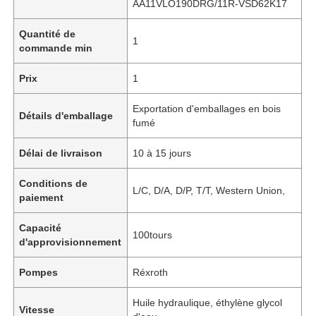
AA11VLO190DRG/11R-VSD62K17
Quantité de
1
commande min
Prix
1
Exportation d'emballages en bois
Détails d'emballage
fumé
Délai de livraison
10 à 15 jours
Conditions de
L/C, D/A, D/P, T/T, Western Union,
paiement
Capacité
100tours
d'approvisionnement
Pompes
Réxroth
Huile hydraulique, éthylène glycol
Vitesse