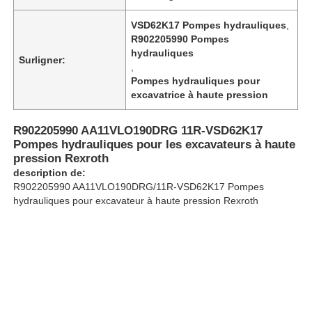
VSD62K17 Pompes hydrauliques
,
R902205990 Pompes
À propos de nous
hydrauliques
Surligner:
,
Pompes hydrauliques pour
Visite de l'usine
excavatrice à haute pression
Contrôle de qualité
R902205990 AA11VLO190DRG 11R-VSD62K17
Pompes hydrauliques pour les excavateurs à haute
pression Rexroth
Nous contacter
description de:
R902205990 AA11VLO190DRG/11R-VSD62K17 Pompes
hydrauliques pour excavateur à haute pression Rexroth
Nouvelles
Les affaires
Demandez un devis