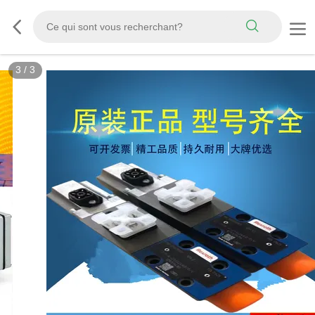
3
/
3