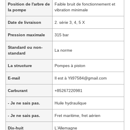
Position de l'arbre de
Faible bruit de fonctionnement et
la pompe
vibration minimale
Date de livraison
2. série 3, 4, 5 X
Pression maximale
315 bar
Standard ou non-
La norme
standard
La structure
Pompes à piston
E-mail
Il est à Yli97584@gmail.com
Carburant
+85267220981
À la maison
- Je ne sais pas.
Huile hydraulique
Produits
- Je ne sais pas.
Fret maritime, fret aérien
Dix-huit
L'Allemagne
Vidéos