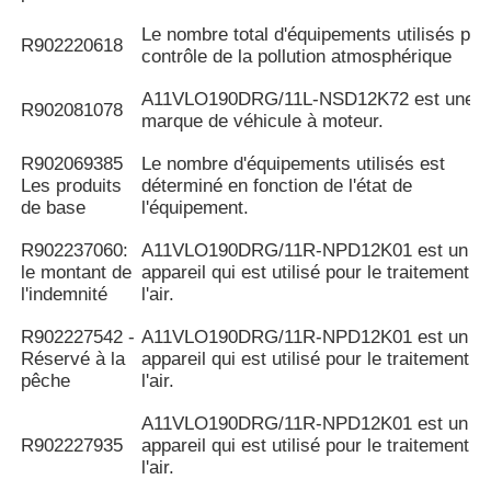
Le nombre total d'équipements utilisés pou
R902220618
contrôle de la pollution atmosphérique
A11VLO190DRG/11L-NSD12K72 est une
R902081078
marque de véhicule à moteur.
R902069385
Le nombre d'équipements utilisés est
Les produits
déterminé en fonction de l'état de
de base
l'équipement.
R902237060:
A11VLO190DRG/11R-NPD12K01 est un
le montant de
appareil qui est utilisé pour le traitement d
l'indemnité
l'air.
R902227542 -
A11VLO190DRG/11R-NPD12K01 est un
Réservé à la
appareil qui est utilisé pour le traitement d
pêche
l'air.
A11VLO190DRG/11R-NPD12K01 est un
R902227935
appareil qui est utilisé pour le traitement d
l'air.