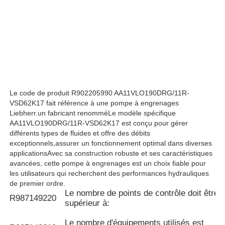
Pompe hydraulique de Rexroth
Parker Hydraulic Pump
Pompe hydraulique de Vickers
Le code de produit R902205990 AA11VLO190DRG/11R-
VSD62K17 fait référence à une pompe à engrenages
Liebherr.un fabricant renomméLe modèle spécifique
Valve hydraulique Rexroth
AA11VLO190DRG/11R-VSD62K17 est conçu pour gérer
différents types de fluides et offre des débits
exceptionnels,assurer un fonctionnement optimal dans diverses
applicationsAvec sa construction robuste et ses caractéristiques
Accessoires pour filtres Rexroth
avancées, cette pompe à engrenages est un choix fiable pour
les utilisateurs qui recherchent des performances hydrauliques
de premier ordre.
Valve hydraulique YUKEN
Le nombre de points de contrôle doit être
R987149220
supérieur à:
Pompe hydraulique de Yuken
Le nombre d'équipements utilisés est