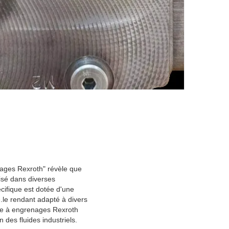
ges Rexroth" révèle que
isé dans diverses
écifique est dotée d'une
e.le rendant adapté à divers
pe à engrenages Rexroth
es fluides industriels.