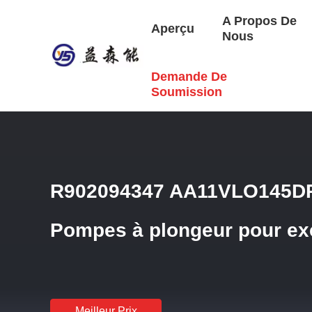
A Propos De
Aperçu
Nous
Demande De
Aperçu
/
Produits
/
Valve Hydraulique Rexroth
/
R9020943
Soumission
R902094347 AA11VLO145D
Pompes à plongeur pour ex
Meilleur Prix