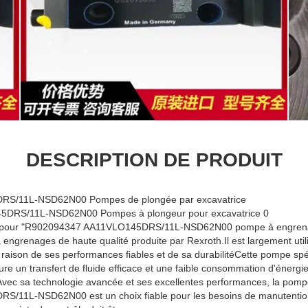
DESCRIPTION DE PRODUIT
S/11L-NSD62N00 Pompes de plongée par excavatrice
che pour "R902094347 AA11VLO145DRS/11L-NSD62N00 pompe à engrena
ngrenages de haute qualité produite par Rexroth.Il est largement util
en raison de ses performances fiables et de sa durabilitéCette pompe sp
ure un transfert de fluide efficace et une faible consommation d'énergi
Avec sa technologie avancée et ses excellentes performances, la pom
11L-NSD62N00 est un choix fiable pour les besoins de manutention d