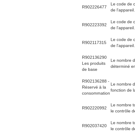
Le code de c
R902226477
de l'appareil.
Le code de c
R902223392
de l'appareil.
Le code de c
R902117315
de l'appareil.
R902136290
Le nombre d'
Les produits
déterminé en 
de base
R902136288 -
Le nombre d'
Réservé à la
fonction de l
consommation
Le nombre to
R902220992
le contrôle de
Le nombre to
R902037420
le contrôle de