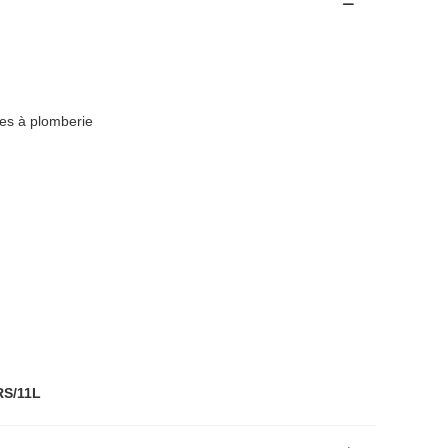
 à plomberie
,
RS/11L