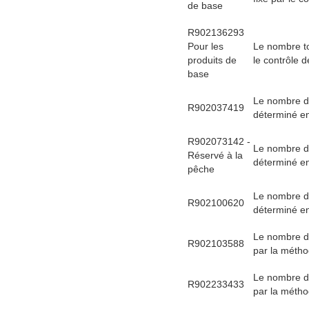
de base
R902136293
Pour les
Le nombre to
produits de
le contrôle d
base
Le nombre d'
R902037419
déterminé en 
R902073142 -
Le nombre d'
Réservé à la
déterminé en 
pêche
Le nombre d'
R902100620
déterminé en 
Le nombre d
R902103588
par la métho
Le nombre d
R902233433
par la métho