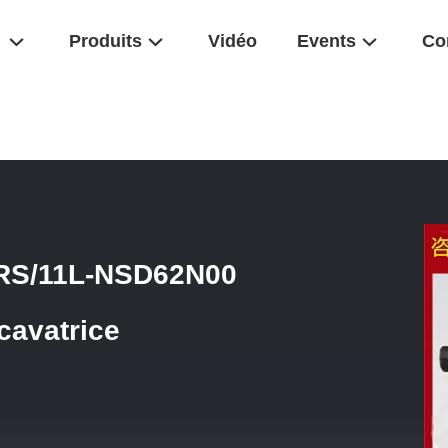
Produits
Vidéo
Events
Co
47 AA11VLO145DRS/11L-NSD62N00 Pompes À Plongeur Pour Excavat
RS/11L-NSD62N00
cavatrice