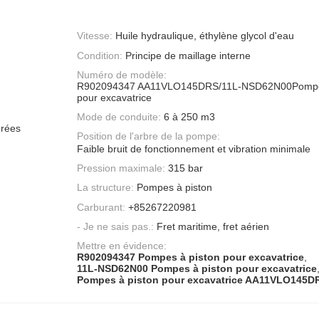
Vitesse:
Huile hydraulique, éthylène glycol d'eau
Condition:
Principe de maillage interne
Numéro de modèle:
R902094347 AA11VLO145DRS/11L-NSD62N00Pompes
pour excavatrice
Mode de conduite:
6 à 250 m3
nrées
Position de l'arbre de la pompe:
Faible bruit de fonctionnement et vibration minimale
Pression maximale:
315 bar
La structure:
Pompes à piston
Carburant:
+85267220981
- Je ne sais pas.:
Fret maritime, fret aérien
Mettre en évidence:
R902094347 Pompes à piston pour excavatrice
,
11L-NSD62N00 Pompes à piston pour excavatrice
Pompes à piston pour excavatrice AA11VLO145D