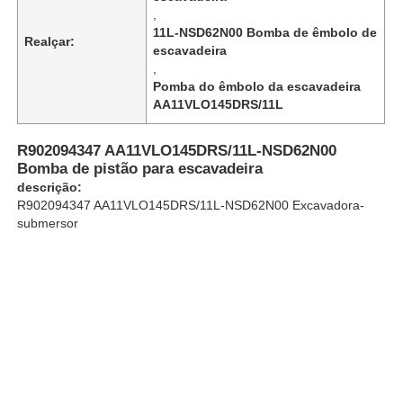
,
11L-NSD62N00 Bomba de êmbolo de
Realçar:
escavadeira
Sobre Nós
,
Pomba do êmbolo da escavadeira
AA11VLO145DRS/11L
Visita à Fábrica
R902094347 AA11VLO145DRS/11L-NSD62N00
Controle de qualidade
Bomba de pistão para escavadeira
descrição:
R902094347 AA11VLO145DRS/11L-NSD62N00 Excavadora-
Contacte-nos
submersor
Notícias
Casos
Solicite um orçamento