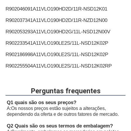
R902046091
A11VLO190HD2D/11R-NSD12K01
R902037341
A11VLO190HD2D/11R-NZD12N00
R902053293
A11VLO190HD2G/11L-NSD12N00V
R902233541
A11VLO190LE2S/11L-NSD12K02P
R902186998
A11VLO190LE2S/11L-NSD12K02P
R902255504
A11VLO190LE2S/11L-NSD12K02RP
R902233540
A11VLO190LE2S/11L-NSD12K72P
R902194817
A11VLO190LE2S/11L-NSD12K72P
Perguntas frequentes
R902255505
A11VLO190LE2S/11L-NSD12K72RP
Q1 quais são os seus preços?
A:
Os nossos preços estão sujeitos a alterações,
R902154643
A11VLO190LE2S/11L-NTD12K02P
dependendo da oferta e de outros fatores de mercado.
R902233884
A11VLO190LE2S/11L-NZD12K02H
Q2 Quais são os seus termos de embalagem?