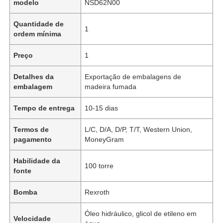
modelo
NSD62N00
Quantidade de
1
ordem mínima
Preço
1
Detalhes da
Exportação de embalagens de
embalagem
madeira fumada
Tempo de entrega
10-15 dias
Termos de
L/C, D/A, D/P, T/T, Western Union,
pagamento
MoneyGram
Habilidade da
100 torre
fonte
Bomba
Rexroth
Óleo hidráulico, glicol de etileno em
Velocidade