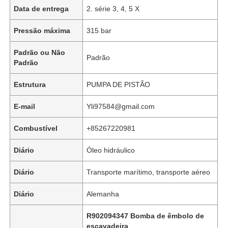
Data de entrega
2. série 3, 4, 5 X
Pressão máxima
315 bar
Padrão ou Não
Padrão
Padrão
Estrutura
PUMPA DE PISTÃO
E-mail
Yli97584@gmail.com
Combustível
+85267220981
Diário
Óleo hidráulico
Início
Diário
Transporte marítimo, transporte aéreo
Produtos
Diário
Alemanha
R902094347 Bomba de êmbolo de
Vídeos
escavadeira