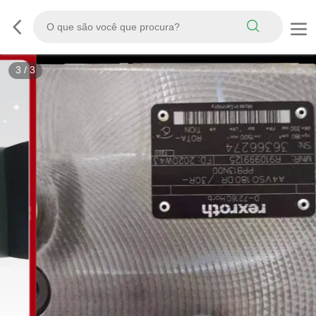
3
/
3