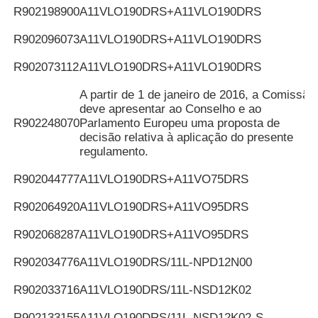
R902198900
A11VLO190DRS+A11VLO190DRS
R902096073
A11VLO190DRS+A11VLO190DRS
R902073112
A11VLO190DRS+A11VLO190DRS
A partir de 1 de janeiro de 2016, a Comissão
deve apresentar ao Conselho e ao
R902248070
Parlamento Europeu uma proposta de
decisão relativa à aplicação do presente
regulamento.
R902044777
A11VLO190DRS+A11VO75DRS
R902064920
A11VLO190DRS+A11VO95DRS
R902068287
A11VLO190DRS+A11VO95DRS
R902034776
A11VLO190DRS/11L-NPD12N00
R902033716
A11VLO190DRS/11L-NSD12K02
R902133155
A11VLO190DRS/11L-NSD12K02-S