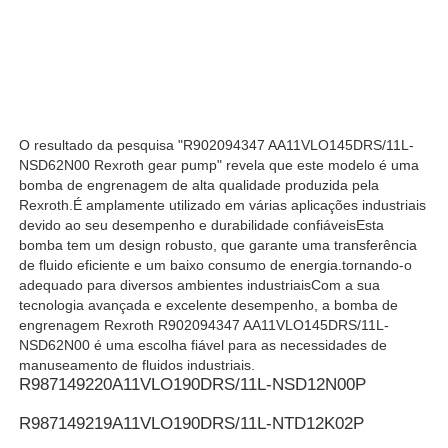
Bomba hidráulica de Rexroth
Parker Hydraulic Pump
O resultado da pesquisa "R902094347 AA11VLO145DRS/11L-
NSD62N00 Rexroth gear pump" revela que este modelo é uma
Bomba hidráulica de Vickers
bomba de engrenagem de alta qualidade produzida pela
Rexroth.É amplamente utilizado em várias aplicações industriais
devido ao seu desempenho e durabilidade confiáveisEsta
Válvula hidráulica Rexroth
bomba tem um design robusto, que garante uma transferência
de fluido eficiente e um baixo consumo de energia.tornando-o
adequado para diversos ambientes industriaisCom a sua
tecnologia avançada e excelente desempenho, a bomba de
Acessórios para filtros Rexroth
engrenagem Rexroth R902094347 AA11VLO145DRS/11L-
NSD62N00 é uma escolha fiável para as necessidades de
manuseamento de fluidos industriais.
Válvula hidráulica YUKEN
R987149220
A11VLO190DRS/11L-NSD12N00P
R987149219
A11VLO190DRS/11L-NTD12K02P
Bomba hidráulica de Yuken