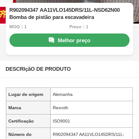
R902094347 AA11VLO145DRS/11L-NSD62N00
Bomba de pistão para escavadeira
MOQ：1
Preço：1
Melhor preço
DESCRIçãO DE PRODUTO
Lugar de origem
Alemanha
Marca
Rexroth
Certificação
ISO9001
Número do
R902094347 AA11VLO145DRS/11L-