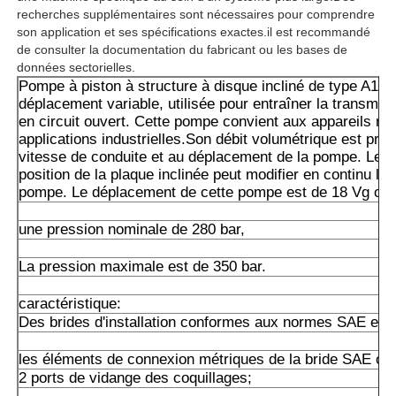
recherches supplémentaires sont nécessaires pour comprendre
son application et ses spécifications exactes.il est recommandé
Pompe hydraulique de Rexroth
de consulter la documentation du fabricant ou les bases de
données sectorielles.
Pompe à piston à structure à disque incliné de type A10
Parker Hydraulic Pump
déplacement variable, utilisée pour entraîner la transmis
en circuit ouvert. Cette pompe convient aux appareils mo
applications industrielles.Son débit volumétrique est prop
vitesse de conduite et au déplacement de la pompe. Le r
Pompe hydraulique de Vickers
position de la plaque inclinée peut modifier en continu le 
pompe. Le déplacement de cette pompe est de 18 Vg cm
Valve hydraulique Rexroth
une pression nominale de 280 bar,
La pression maximale est de 350 bar.
Accessoires pour filtres Rexroth
caractéristique:
Des brides d'installation conformes aux normes SAE et 
Valve hydraulique YUKEN
les éléments de connexion métriques de la bride SAE ou d
2 ports de vidange des coquillages;
Pompe hydraulique de Yuken