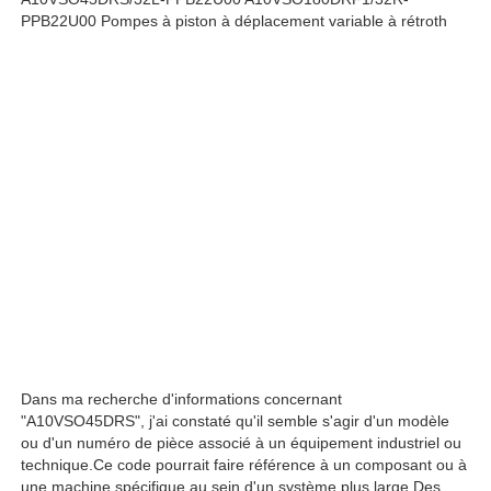
PPB22U00 Pompes à piston à déplacement variable à rétroth
À propos de nous
Visite de l'usine
Contrôle de qualité
Nous contacter
Nouvelles
Dans ma recherche d'informations concernant
Les affaires
"A10VSO45DRS", j'ai constaté qu'il semble s'agir d'un modèle
ou d'un numéro de pièce associé à un équipement industriel ou
technique.Ce code pourrait faire référence à un composant ou à
Demandez un devis
une machine spécifique au sein d'un système plus large.Des