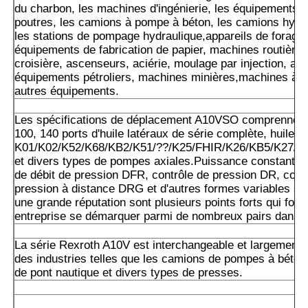
du charbon, les machines d'ingénierie, les équipements d
poutres, les camions à pompe à béton, les camions hydra
les stations de pompage hydraulique,appareils de forage,
équipements de fabrication de papier, machines routières
croisière, ascenseurs, aciérie, moulage par injection, ac
équipements pétroliers, machines minières,machines à e
autres équipements.
Les spécifications de déplacement A10VSO comprennent 
100, 140 ports d'huile latéraux de série complète, huile ar
K01/K02/K52/K68/KB2/K51/??/K25/FHIR/K26/KB5/K27/K
et divers types de pompes axiales.Puissance constante 
de débit de pression DFR, contrôle de pression DR, cont
pression à distance DRG et d'autres formes variables so
une grande réputation sont plusieurs points forts qui font
entreprise se démarquer parmi de nombreux pairs dans l'
La série Rexroth A10V est interchangeable et largement u
des industries telles que les camions de pompes à béton
de pont nautique et divers types de presses.