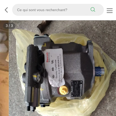
3
/
3