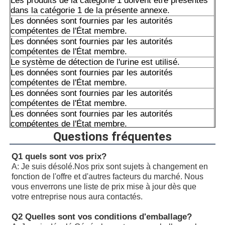
Les produits de la catégorie 1 doivent être présentés
dans la catégorie 1 de la présente annexe.
Les données sont fournies par les autorités
compétentes de l'État membre.
Les données sont fournies par les autorités
compétentes de l'État membre.
Le système de détection de l'urine est utilisé.
Les données sont fournies par les autorités
compétentes de l'État membre.
Les données sont fournies par les autorités
compétentes de l'État membre.
Les données sont fournies par les autorités
compétentes de l'État membre.
Les données sont fournies par les autorités
Questions fréquentes
compétentes de l'État membre.
Les données sont fournies par les autorités
Q1 quels sont vos prix?
compétentes de l'État membre.
A: Je suis désolé.
Nos prix sont sujets à changement en
Les données sont fournies par les autorités
fonction de l'offre et d'autres facteurs du marché. Nous
compétentes de l'Union européenne.
vous enverrons une liste de prix mise à jour dès que
Le système de détection des émissions de CO2 doit
votre entreprise nous aura contactés.
être utilisé.
Q2 Quelles sont vos conditions d'emballage?