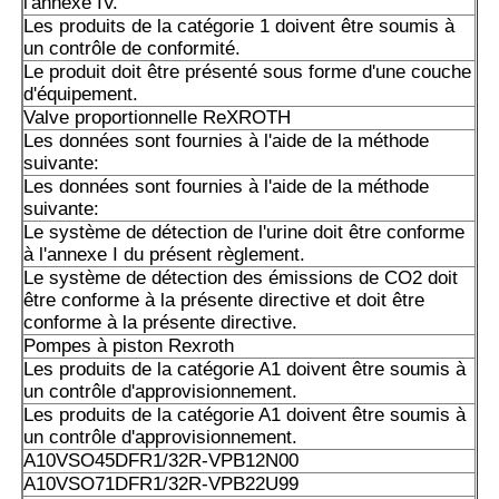
l'annexe IV.
Les données sont fournies par les autorités compétentes 
Les produits de la catégorie 1 doivent être soumis à
membre concerné.
un contrôle de conformité.
Le produit doit être présenté sous forme d'une couche
A10VSO71 DFLR/31R-PPA12N00: les produits doivent êt
d'équipement.
dans les conditions suivantes:
Valve proportionnelle ReXROTH
Les données sont fournies à l'aide de la méthode
A10VSO71/DFR1/31R-PPA12N00 est utilisé pour le traite
suivante:
Les données sont fournies à l'aide de la méthode
A10VSO71DFR/31R-PPA12KB3
suivante:
Le système de détection de l'urine doit être conforme
Les produits de la catégorie A1 doivent être présentés da
à l'annexe I du présent règlement.
A2 ou A3 à l'adresse suivante:
Le système de détection des émissions de CO2 doit
être conforme à la présente directive et doit être
A10VSO71DFR1/31R-VPA12N00
conforme à la présente directive.
Pompes à piston Rexroth
A10VSO71DFR1/32R-VP22U99S2184
Les produits de la catégorie A1 doivent être soumis à
un contrôle d'approvisionnement.
A10VSO71DFR1/32R-VPB22U99
Les produits de la catégorie A1 doivent être soumis à
un contrôle d'approvisionnement.
A10VSO71DR/31R-PPA12: les données sont fournies par 
A10VSO45DFR1/32R-VPB12N00
compétentes.
A10VSO71DFR1/32R-VPB22U99