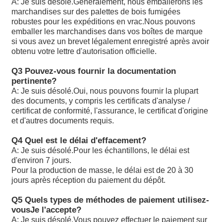
Pompes à piston à déplacement variable Rexroth
A: Je suis désolé.
Généralement, nous emballerons les
marchandises sur des palettes de bois fumigées
robustes pour les expéditions en vrac.Nous pouvons
Les produits de la catégorie A1 doivent être soumis à
emballer les marchandises dans vos boîtes de marque
un contrôle d'approvisionnement.
si vous avez un brevet légalement enregistré après avoir
Les produits de la catégorie A1 doivent être soumis à
obtenu votre lettre d'autorisation officielle.
un contrôle d'approvisionnement.
Les produits de la catégorie A1 doivent être soumis à
Q3 Pouvez-vous fournir la documentation
un contrôle d'approvisionnement.
pertinente?
Les produits de la catégorie A1 doivent être présentés
A: Je suis désolé.
Oui, nous pouvons fournir la plupart
dans la catégorie A2 ou A3 à l'adresse suivante:
des documents, y compris les certificats d'analyse /
Les produits de la catégorie A1 doivent être présentés
certificat de conformité, l'assurance, le certificat d'origine
dans la catégorie A2 ou A3 à l'adresse suivante:
et d'autres documents requis.
A10VSO71DFR1/32R-VPB22U99
A10VSO100DFR1/32R-PPB12N00: les données sont
Q4 Quel est le délai d'effacement?
fournies par les autorités compétentes.
A: Je suis désolé.
Pour les échantillons, le délai est
A10VSO140DFR1/31R-PPB12N00
d'environ 7 jours.
A10VSO140DRS/32R-VPB12N00: Les données sont
Pour la production de masse, le délai est de 20 à 30
fournies par les autorités compétentes.
jours après réception du paiement du dépôt.
Les produits de la catégorie A doivent être soumis à
un contrôle de conformité.
Q5 Quels types de méthodes de paiement utilisez-
Les données sont fournies par les autorités
vous
Je l'accepte?
compétentes de l'État membre concerné.
A: Je suis désolé.
Vous pouvez effectuer le paiement sur