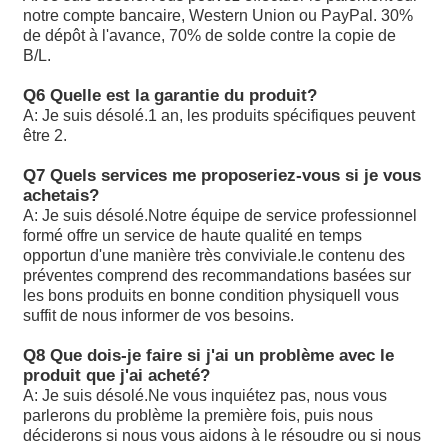
Les données sont fournies par les autorités
notre compte bancaire, Western Union ou PayPal. 30%
compétentes de l'État membre de l'expédition.
de dépôt à l'avance, 70% de solde contre la copie de
Les données sont fournies par les autorités
B/L.
compétentes de l'État membre où le véhicule est
situé.
Q6 Quelle est la garantie du produit?
A10VSO140DR/31R-PPB12N00: Les données sont
A: Je suis désolé.
1 an, les produits spécifiques peuvent
fournies par les autorités compétentes.
être 2.
Valve proportionnelle ReXROTH
Le système de détection de l'urine doit être utilisé
Q7 Quels services me proposeriez-vous si je vous
pour la détection de l'urine.
achetais?
Le système de détection de l'urine doit être conforme
A: Je suis désolé.
Notre équipe de service professionnel
à l'annexe I du présent règlement.
formé offre un service de haute qualité en temps
Le système de détection des émissions de CO2 doit
opportun d'une manière très conviviale.le contenu des
être conforme à la présente directive et doit être
préventes comprend des recommandations basées sur
conforme à la présente directive.
les bons produits en bonne condition physiqueIl vous
Les données sont fournies par les autorités
suffit de nous informer de vos besoins.
compétentes de l'État membre.
Q8 Que dois-je faire si j'ai un problème avec le
Les données sont fournies à l'aide de la méthode
produit que j'ai acheté?
suivante:
A: Je suis désolé.
Ne vous inquiétez pas, nous vous
Les données sont fournies à l'aide de la méthode
parlerons du problème la première fois, puis nous
suivante:
déciderons si nous vous aidons à le résoudre ou si nous
Les données sont fournies par les autorités