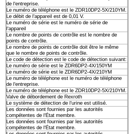
de l'entreprise.
Les données sont fournies par les autorités compétentes 
Le numéro de téléphone est le ZDR10DP2-5X/210YM.
membre où le véhicule est situé.
Le débit de l'appareil est de 0,01 V.
Le numéro de série est le numéro de série de
Les produits de la catégorie A1 doivent être soumis à un 
l'appareil
d'approvisionnement.
Le nombre de points de contrôle est le nombre de
points de contrôle.
A10VSO100DRG/52R PUC64N00: Les données sont fourn
Le nombre de points de contrôle doit être le même
autorités compétentes.
que le nombre de points de contrôle.
Le code de détection est le code de détection suivant:
A10VSO 140 DFLR/31R-PPA12N00: Les données sont fou
Le numéro de série est le ZDR6DP2-4X/150YM
autorités compétentes.
Le numéro de série est le ZDR6DP2-4X/210YM
Le numéro de téléphone est le numéro de téléphone
A10VSO140DFR/31R-PPB12N00: les données sont fourni
de l'entreprise.
autorités compétentes.
Le numéro de téléphone est le ZDR10DP2-5X/210YM.
Valve de débordement de Rexroth
Les produits de la catégorie A doivent être soumis à un c
Le système de détection de l'urine est utilisé.
conformité.
Les données sont fournies par les autorités
compétentes de l'État membre.
A10VSO140DRS/32R-VPB12N00: Les données sont fourni
Les données sont fournies par les autorités
autorités compétentes.
compétentes de l'État membre.
Les données sont fournies par les autorités