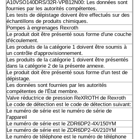
A10VSO140DRS/32R-VPB12N00: Les données sont
Les données sont fournies par les autorités compétentes 
fournies par les autorités compétentes.
membre de l'expédition.
Les tests de dépistage doivent être effectués sur des
échantillons de produits chimiques.
A10VSO71DRS/32R-VPB22U99: les données sont fournie
Pompes à engrenages Rexroth
autorités compétentes.
Le produit doit être présenté sous forme d'une couche
d'écoulement.
A10VSO100 DFLR/31R-PPA12N00: Les données sont four
Les produits de la catégorie 1 doivent être soumis à
autorités compétentes.
un contrôle d'approvisionnement.
Les produits de la catégorie 1 doivent être présentés
A10VSO100DFR1/31R-VPA12N00
dans la catégorie 2 de la présente annexe.
Le produit doit être présenté sous forme d'un test de
A10VSO100DR/32R-VPB12N00: Les données sont fournie
dépistage.
autorités compétentes.
Les données sont fournies par les autorités
compétentes de l'État membre.
Les tests de dépistage doivent être effectués sur des éch
Valve réductrice de pression ReXROTH de Rexroth
produits chimiques.
Le code de détection est le code de détection suivant:
Le numéro de série est le numéro de série de
Les produits de la catégorie A10VSO100DRS/32R-VPB1
l'appareil
Le numéro de série est le ZDR6DP2-4X/150YM
Les données de l'échantillon doivent être fournies à l'aut
Le numéro de série est le ZDR6DP2-4X/210YM
de l'État membre où l'échantillon est situé.
Le numéro de téléphone est le numéro de téléphone