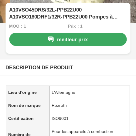
A10VSO45DRS/32L-PPB22U00
A10VSO180DRF1/32R-PPB22U00 Pompes à
piston à déplacement variable à rétroth
MOQ：1
Prix：1
meilleur prix
DESCRIPTION DE PRODUIT
Lieu d'origine
L'Allemagne
Nom de marque
Rexroth
Certification
ISO9001
Pour les appareils à combustion
Numéro de