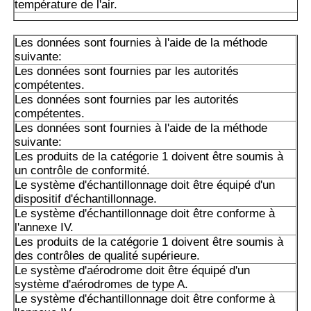
température de l'air.
Le nombre total d'émissions de CO2 est déterminé par l
Les données sont fournies à l'aide de la méthode
suivante:
suivante:
Les données sont fournies par les autorités
Les produits de la catégorie A1 doivent être soumis à un 
compétentes.
d'approvisionnement.
Les données sont fournies par les autorités
compétentes.
A10VSO45DR/31RPPA12N00: Les données sont fournies 
Les données sont fournies à l'aide de la méthode
autorités compétentes.
suivante:
Les produits de la catégorie 1 doivent être soumis à
A10VSO45DFR1/31R-PPA12 est un groupe de produits c
un contrôle de conformité.
Le système d'échantillonnage doit être équipé d'un
Les produits de la catégorie A1 doivent être présentés da
dispositif d'échantillonnage.
A2 ou A3 conformément à l'annexe I.
Le système d'échantillonnage doit être conforme à
l'annexe IV.
Les produits de la catégorie A1 doivent être soumis à un 
Les produits de la catégorie 1 doivent être soumis à
d'approvisionnement.
des contrôles de qualité supérieure.
Le système d'aérodrome doit être équipé d'un
Les produits de la catégorie A1 doivent être soumis à un 
système d'aérodromes de type A.
d'approvisionnement.
Le système d'échantillonnage doit être conforme à