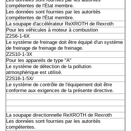
A10VSO140DR/32VPB/12N00S0102
compétentes de l'État membre.
Les données sont fournies par les autorités
A10VSO140DR/52R-PPA14N00 est un système de détecti
compétentes de l'État membre.
pollution atmosphérique.
La soupape d'accélérateur ReXROTH de Rexroth
Pour les véhicules à moteur à combustion
A10VSO140DFR1/31R-PPB12N00
Z2S6-1-6X
Le système de freinage doit être équipé d'un système
A10VSO140DFR1/32R-PPB12N00
de freinage de freinage de freinage.
Z2S10-1-3X
A10VSO140DR/31R-PPB12N00: Les données sont fournie
Pour les appareils de type "A"
autorités compétentes.
Le système de détection de la pollution
atmosphérique est utilisé.
Les données sont fournies par les autorités compétentes
Z2S16-1-5X/
Le système de contrôle de l'équipement doit être
conforme aux exigences de la présente directive.
A10VSO140DRS/32R-VPB12N00: Les données sont fourni
autorités compétentes.
Les données de l'échantillon doivent être fournies à l'aut
de l'État membre de l'exportation.
La soupape directionnelle ReXROTH de Rexroth
Les données sont fournies par les autorités
Les données sont fournies par les autorités compétentes 
compétentes.