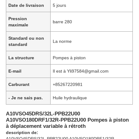
Date de livraison
5 jours
Pression
barre 280
maximale
Standard ou non
La norme
standard
La structure
Pompes à piston
E-mail
Il est à Yli97584@gmail.com
Carburant
+85267220981
À la maison
- Je ne sais pas.
Huile hydraulique
A10VSO45DRS/32L-PPB22U00
Produits
A10VSO180DRF1/32R-PPB22U00 Pompes à piston
à déplacement variable à rétroth
description de:
Vidéos
A10VSO45DRS/32L-PPB22U00 A10VSO180DRF1/32R-