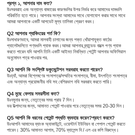
প্রশ্ন ১, আপনার দাম কত?
উঃ
সরবরাহ এবং অন্যান্য বাজারের কারণগুলির উপর নির্ভর করে আমাদের দামগুলি
4WRKE 25 E350L-3X/6EG24EK31/A1D3M
পরিবর্তিত হতে পারে। আপনার সংস্থা আমাদের সাথে যোগাযোগ করার সাথে সাথে
4WRKE 27 E500L-3X/6EG24K31/A1D3M
আমরা আপনাকে একটি আপডেট মূল্য তালিকা প্রেরণ করব।
4WRKE 27 W6-500L-3X/6EG24K31/A1D3M
4WREE 6 E32-2X/G24K31/A1V
Q2 আপনার প্যাকিংয়ের শর্ত কি?
4WREE 6 W32-2X/G24K31/A1V
উঃ
সাধারণভাবে, আমরা মালবাহী চালানের জন্য শক্ত ধোঁয়াশাযুক্ত কাঠের
প্যালেটগুলিতে পণ্যগুলি প্যাক করব।আমরা আপনার ব্র্যান্ডেড বাক্সে পণ্য প্যাক
R900941300DBEM 10-5X/200XYG24K4M-1
করতে পারেন যদি আপনি তিনি একটি আইনত নিবন্ধিত পেটেন্ট আপনার অফিসিয়াল
R900977802DBEM 20-5X/200XYG24NK4M-1
অনুমোদন পত্র পাওয়ার পর.
R901000846DBET-6X/200G24K4V
4WRLE 16 X200M-3X/G24K0/A1M-811
Q3 আপনি কি সংশ্লিষ্ট ডকুমেন্টেশন সরবরাহ করতে পারেন?
4WRLE 16 X200M-3X/G24ETK0/A1M-812
উঃ
হ্যাঁ, আমরা বিশ্লেষণের শংসাপত্র/সম্মতির শংসাপত্র, বীমা, উৎপত্তি শংসাপত্র
এবং অন্যান্য প্রয়োজনীয় নথি সহ বেশিরভাগ নথি সরবরাহ করতে পারি।
4WRPEH 6 C3 B40L-2X/G24K0/A1M
4WRKE10E100L-3X/6EG24EK31/A1D3M
Q4 মুছে ফেলার সময়সীমা কত?
4WRKE16E125L-3X/6EG24EK31/A1D3M
উঃ
নমুনার জন্য, নেতৃত্বের সময় প্রায় 7 দিন।
4WRKE16E200L-3X/6EG24ETK31/A1D3M
ভর উত্পাদনের জন্য, আমানত পেমেন্ট পাওয়ার পরে নেতৃত্বের সময় 20-30 দিন।
Z2S6-1-6X
Z2FS6-2-4X/2QV
Q5 আপনি কি ধরনের পেমেন্ট পদ্ধতি ব্যবহার করেন?
গ্রহণ করবে?
Z2S10-1-3X
উঃ
আপনি আমাদের ব্যাংক অ্যাকাউন্টে, ওয়েস্টার্ন ইউনিয়ন বা পেপাল পেমেন্ট করতে
পারেন। 30% আমানত আগাম, 70% ব্যালেন্স বি / এল এর কপি বিরুদ্ধে।
Z2FS10-5-3X/V