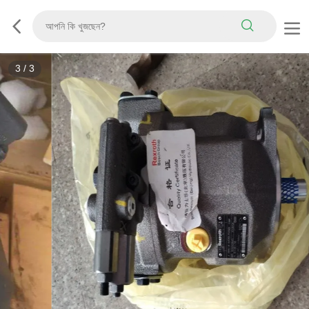
3
/
3