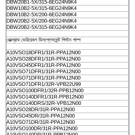
DBW20B1-5X/315-6EG24N9K4
DBW10B2-5X/315-6EG24N9K4
DBW10B2-5X/200-6EG24N9K4
DBW20B2-5X/200-6EG24N9K4
DBW20B2-5X/315-6EG24N9K4
রেক্স্রোথ ভেরিয়েবল ডিসপ্লেসমেন্ট পিস্টন পাম্প
A10VSO18DFR1/31R-PPA12N00
A10VSO28DFR1/31R-PPA12N00
A10VSO45DFR1/31R-PPA12N00
A10VSO71DFR1/31R-PPA12N00
A10VSO71DFR1/31R-PPA12N00
A10VSO71DFR1/32R-VPB22U99
A10VSO100DFR1/32R-PPB12N00
A10VSO140DFR1/31R-PPB12N00
A10VSO140DRS/32R-VPB12N00
A10VSO28DR/31R-PPA12N00
A10VSO45DR/31R-PPA12N00
A10VSO71DR/31R-PPA12N00
A10VSO100DR/31R-PPA12N00
A10VSO140DR/31R-PPB12N00