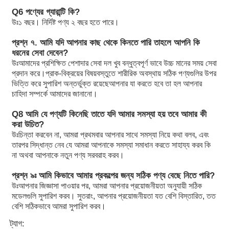
Z2S16-1-5X
Q6 পণ্যের গ্যারান্টি কি?
Z2S16-1-5
উঃ
১ বছর। নির্দিষ্ট পণ্য ২ বছর হতে পারে।
Z2FS16-3X/S
Z2S22-1-5X/
প্রশ্ন ৭. আমি যদি আপনার কাছ থেকে কিনতে পারি তাহলে আপনি কি
Z2FS22-3X/S2
ধরনের সেবা দেবেন?
ZDB6VP2-4X/200V
উঃ
আমাদের প্রশিক্ষিত পেশাদার সেবা দল খুব বন্ধুত্বপূর্ণ ভাবে উচ্চ মানের সময় সেবা
ZDB6VP2-4X/315
প্রদান করে।প্রাক-বিক্রয়ের বিষয়বস্তুতে শারীরিক অবস্থায় সঠিক পণ্যগুলির উপর
ZDR6DP2-4X/75YM
ভিত্তি করে সুপারিশ অন্তর্ভুক্ত রয়েছেআপনার যা করতে হবে তা হল আপনার
ZDR6DP2-4X/150YM
চাহিদা সম্পর্কে আমাদের জানানো।
ZDR10DP2-5X/150YM
ZDR10DP2-5X/210YM
Q8 আমি যে পণ্যটি কিনেছি তাতে যদি আমার সমস্যা হয় তবে আমার কী
A10VSO18DFR1/31R-PPA12NOO
করা উচিত?
A10VSO28DFR1/31R-PPA12NOO
উঃ
চিন্তা করবেন না, আমরা প্রথমবার আপনার সাথে সমস্যা নিয়ে কথা বলব, এবং
A10VSO45DFR1/31R-PPA12NOO
তারপর সিদ্ধান্ত নেব যে আমরা আপনাকে সমস্যা সমাধান করতে সাহায্য করব কি
A10VSO71DFR1/31R-PPA12NOO
না অথবা আপনাকে নতুন পণ্য সরবরাহ করব।
A10VSO71DRS/32R-VPB22U99
A10VSO100DFR1/31R-PPA12NOO
প্রশ্ন ৯ঃ আমি কিভাবে আমার প্রকল্পের জন্য সঠিক পণ্য বেছে নিতে পারি?
A10VSO100DFR1/32R-VPB12NOO
উঃ
আপনার জিজ্ঞাসা পাওয়ার পর, আমরা আপনার প্রয়োজনীয়তা অনুযায়ী সঠিক
A10VSO140DRS/32R-VPB12NOO
মডেলগুলি সুপারিশ করব। সুতরাং, আপনার প্রয়োজনীয়তা যত বেশি বিস্তারিত, তত
বেশি সঠিকভাবে আমরা সুপারিশ করব।
A10VSO140DFR1/31R-PPB12NOO
A10VSO140DR/32R-PPB12NOO
ট্যাগ: