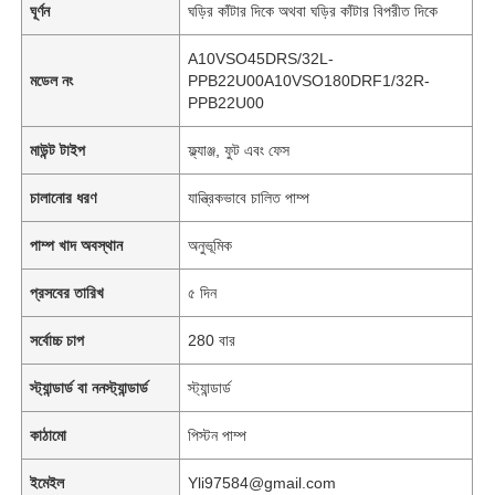
ঘূর্ণন
ঘড়ির কাঁটার দিকে অথবা ঘড়ির কাঁটার বিপরীত দিকে
A10VSO45DRS/32L-
মডেল নং
PPB22U00A10VSO180DRF1/32R-
PPB22U00
মাউন্ট টাইপ
ফ্ল্যাঞ্জ, ফুট এবং ফেস
চালানোর ধরণ
যান্ত্রিকভাবে চালিত পাম্প
পাম্প খাদ অবস্থান
অনুভূমিক
প্রসবের তারিখ
৫ দিন
সর্বোচ্চ চাপ
280 বার
স্ট্যান্ডার্ড বা ননস্ট্যান্ডার্ড
স্ট্যান্ডার্ড
কাঠামো
পিস্টন পাম্প
ইমেইল
Yli97584@gmail.com