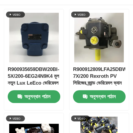
R900935659DBW20BI-
R900912809LFA25DBW2-
5X/200-6EG24N9K4 মূল
7X/200 Rexroth PV
নতুন Lux LeEco ভেরিয়েবল
সিরিজের ব্র্যান্ড ভেরিয়েবল ভ্যান
PV ব্লেড পাম্প
পাম্প
অনুসন্ধান পাঠান
অনুসন্ধান পাঠান