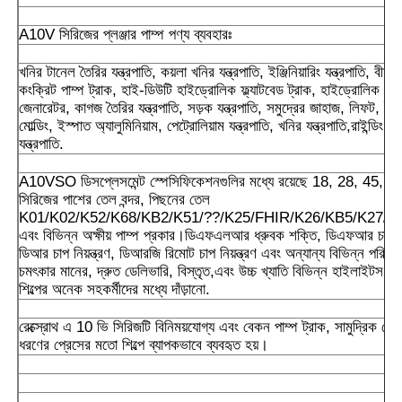
A10V সিরিজের প্লঞ্জার পাম্প পণ্য ব্যবহারঃ
খনির টানেল তৈরির যন্ত্রপাতি, কয়লা খনির যন্ত্রপাতি, ইঞ্জিনিয়ারিং যন্ত্রপাতি, বীম
কংক্রিট পাম্প ট্রাক, হাই-ডিউটি হাইড্রোলিক ফ্ল্যাটবেড ট্রাক, হাইড্রোলিক পাম্
জেনারেটর, কাগজ তৈরির যন্ত্রপাতি, সড়ক যন্ত্রপাতি, সমুদ্রের জাহাজ, লিফট, 
মোল্ডিং, ইস্পাত অ্যালুমিনিয়াম, পেট্রোলিয়াম যন্ত্রপাতি, খনির যন্ত্রপাতি,রাইন্ডিং 
যন্ত্রপাতি.
A10VSO ডিসপ্লেসমেন্ট স্পেসিফিকেশনগুলির মধ্যে রয়েছে 18, 28, 45, 71
সিরিজের পাশের তেল বন্দর, পিছনের তেল
K01/K02/K52/K68/KB2/K51/??/K25/FHIR/K26/KB5/K27/K
এবং বিভিন্ন অক্ষীয় পাম্প প্রকার।ডিএফএলআর ধ্রুবক শক্তি, ডিএফআর চাপ প্রব
ডিআর চাপ নিয়ন্ত্রণ, ডিআরজি রিমোট চাপ নিয়ন্ত্রণ এবং অন্যান্য বিভিন্ন পরিবর্তন
চমৎকার মানের, দ্রুত ডেলিভারি, বিস্তৃত,এবং উচ্চ খ্যাতি বিভিন্ন হাইলাইটস য
শিল্পের অনেক সহকর্মীদের মধ্যে দাঁড়ানো.
রেক্স্রোথ এ 10 ভি সিরিজটি বিনিময়যোগ্য এবং বেকন পাম্প ট্রাক, সামুদ্রিক ডে
ধরণের প্রেসের মতো শিল্পে ব্যাপকভাবে ব্যবহৃত হয়।