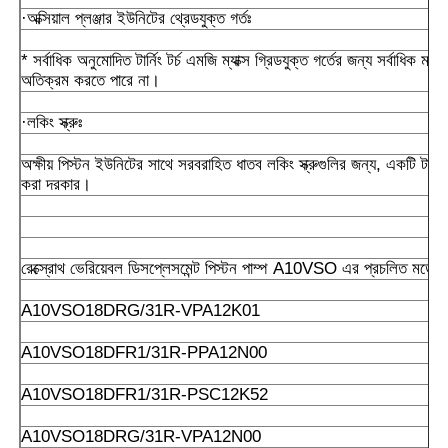
·অক্সিয়াল প্লঞ্জার ইউনিটের থ্রেডযুক্ত গর্তঃ
* সর্বাধিক অনুমোদিত টার্নিং টর্চ এমজি ম্যাক্স গ্রিডযুক্ত গর্তের জন্য সর্বাধিক ম
অতিক্রম করতে পারে না।
·লকিং স্ক্রুঃ
অক্ষীয় পিস্টন ইউনিটের সাথে সরবরাহিত ধাতব লকিং স্ক্রুগুলির জন্য, একটি টার্নি
করা দরকার।
রেক্স্রোথ ভেরিয়েবল ডিসপ্লেসমেন্ট পিস্টন পাম্প A10VSO এর প্রচলিত মডেলগু
A10VSO18DRG/31R-VPA12K01
A10VSO18DFR1/31R-PPA12N00
A10VSO18DFR1/31R-PSC12K52
A10VSO18DRG/31R-VPA12N00