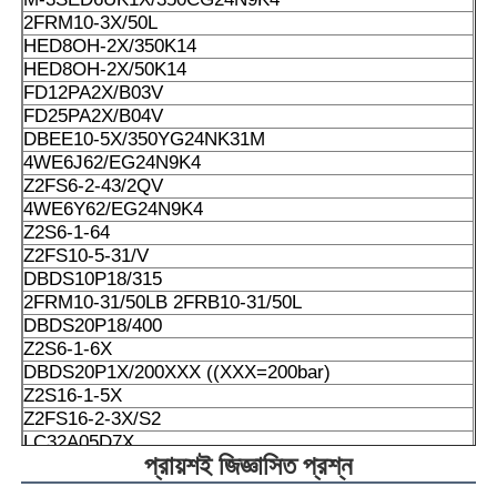
2FRM10-3X/50L
HED8OH-2X/350K14
HED8OH-2X/50K14
FD12PA2X/B03V
FD25PA2X/B04V
DBEE10-5X/350YG24NK31M
4WE6J62/EG24N9K4
Z2FS6-2-43/2QV
4WE6Y62/EG24N9K4
Z2S6-1-64
Z2FS10-5-31/V
DBDS10P18/315
2FRM10-31/50LB 2FRB10-31/50L
DBDS20P18/400
Z2S6-1-6X
DBDS20P1X/200XXX ((XXX=200bar)
Z2S16-1-5X
Z2FS16-2-3X/S2
LC32A05D7X
প্রায়শই জিজ্ঞাসিত প্রশ্ন
Z2S10-1-3X
4WE6J62/EG24N9K4