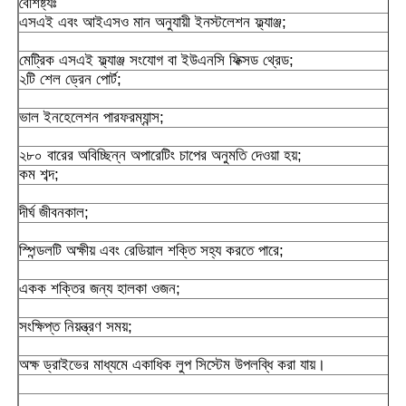
বৈশিষ্ট্যঃ
এসএই এবং আইএসও মান অনুযায়ী ইনস্টলেশন ফ্ল্যাঞ্জ;
রেক্সরথ হাইড্রোলিক পাম্প
মেট্রিক এসএই ফ্ল্যাঞ্জ সংযোগ বা ইউএনসি ফিক্সড থ্রেড;
২টি শেল ড্রেন পোর্ট;
পার্কার হাইড্রোলিক পাম্প
ভাল ইনহেলেশন পারফরম্যান্স;
২৮০ বারের অবিচ্ছিন্ন অপারেটিং চাপের অনুমতি দেওয়া হয়;
ভিকার্স হাইড্রোলিক পাম্প
কম শব্দ;
দীর্ঘ জীবনকাল;
রেক্সরথ হাইড্রোলিক ভালভ
স্পিন্ডলটি অক্ষীয় এবং রেডিয়াল শক্তি সহ্য করতে পারে;
রেক্স্রথ ফিল্টার আনুষাঙ্গিক
একক শক্তির জন্য হালকা ওজন;
সংক্ষিপ্ত নিয়ন্ত্রণ সময়;
ইউকেন হাইড্রোলিক ভালভ
অক্ষ ড্রাইভের মাধ্যমে একাধিক লুপ সিস্টেম উপলব্ধি করা যায়।
ইউকেন হাইড্রোলিক পাম্প