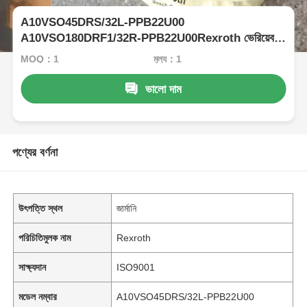
A10VSO45DRS/32L-PPB22U00
A10VSO180DRF1/32R-PPB22U00Rexroth ভেরিয়েবল
ডিসপ্লেসমেন্ট পিস্টন পাম্প
MOQ：1
মূল্য：1
ভালো দাম
পণ্যের বর্ণনা
উৎপত্তি স্থল
জার্মানি
পরিচিতিমুলক নাম
Rexroth
সাক্ষ্যদান
ISO9001
মডেল নম্বার
A10VSO45DRS/32L-PPB22U00