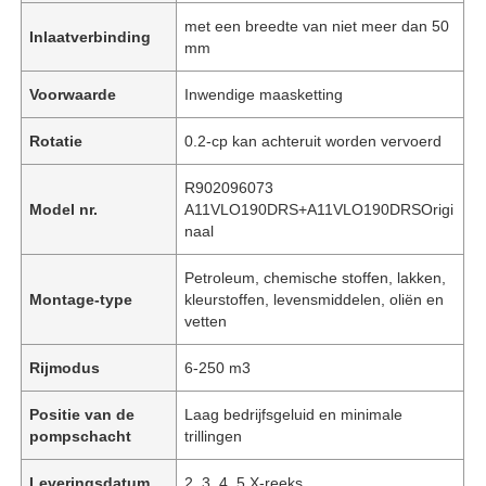
met een breedte van niet meer dan 50
Inlaatverbinding
mm
Voorwaarde
Inwendige maasketting
Rotatie
0.2-cp kan achteruit worden vervoerd
R902096073
Model nr.
A11VLO190DRS+A11VLO190DRSOrigi
naal
Petroleum, chemische stoffen, lakken,
Montage-type
kleurstoffen, levensmiddelen, oliën en
vetten
Rijmodus
6-250 m3
Positie van de
Laag bedrijfsgeluid en minimale
pompschacht
trillingen
Leveringsdatum
2. 3, 4, 5 X-reeks