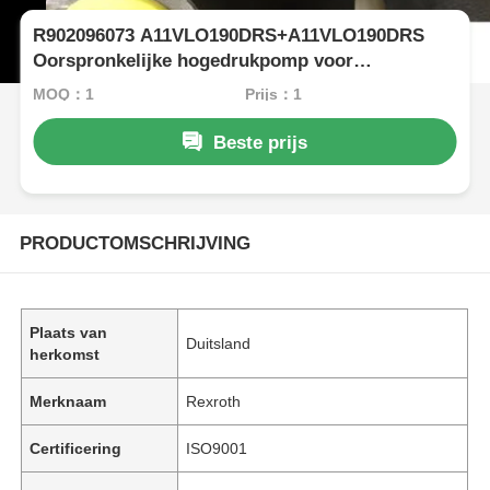
R902096073 A11VLO190DRS+A11VLO190DRS
Oorspronkelijke hogedrukpomp voor
graafmachines
MOQ：1
Prijs：1
Beste prijs
PRODUCTOMSCHRIJVING
Plaats van
Duitsland
herkomst
Merknaam
Rexroth
Certificering
ISO9001