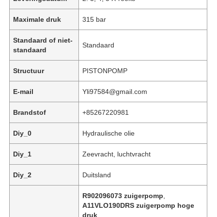
Maximale druk
315 bar
Standaard of niet-
Standaard
standaard
Structuur
PISTONPOMP
E-mail
Yli97584@gmail.com
Brandstof
+85267220981
Diy_0
Hydraulische olie
Thuis
Diy_1
Zeevracht, luchtvracht
Diy_2
Duitsland
Producten
R902096073 zuigerpomp
,
A11VLO190DRS zuigerpomp hoge
Video's
druk