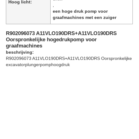
Hoog licht:
,
een hoge druk pomp voor
graafmachines met een zuiger
Over ons
R902096073 A11VLO190DRS+A11VLO190DRS
Fabriekstocht
Oorspronkelijke hogedrukpomp voor
graafmachines
beschrijving:
Kwaliteitscontrole
R902096073 A11VLO190DRS+A11VLO190DRS Oorspronkelijke
excavatorplungerpomphoogdruk
Neem contact met ons op
Nieuws
Gevallen
Offerte Aanvragen