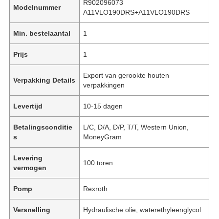
R902096073
Modelnummer
A11VLO190DRS+A11VLO190DRS
Min. bestelaantal
1
Prijs
1
Export van gerookte houten
Verpakking Details
verpakkingen
Levertijd
10-15 dagen
Betalingsconditie
L/C, D/A, D/P, T/T, Western Union,
s
MoneyGram
Levering
100 toren
vermogen
Pomp
Rexroth
Versnelling
Hydraulische olie, waterethyleenglycol