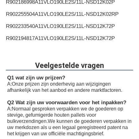
R902186998
A11VLO190LE2S/11L-NSD12K02P
R902255504
A11VLO190LE2S/11L-NSD12K02RP
R902233540
A11VLO190LE2S/11L-NSD12K72P
R902194817
A11VLO190LE2S/11L-NSD12K72P
R902255505
A11VLO190LE2S/11L-NSD12K72RP
R902154643
A11VLO190LE2S/11L-NTD12K02P
Veelgestelde vragen
R902233884
A11VLO190LE2S/11L-NZD12K02H
Q1 wat zijn uw prijzen?
A:
Onze prijzen zijn onderhevig aan wijzigingen
R902106321
A11VLO190LE2S/11L-NZD12K02H
afhankelijk van het aanbod en andere marktfactoren.
R902198594
A11VLO190LE2S/11L-NZD12K02H
Q2 Wat zijn uw voorwaarden voor het inpakken?
A:
Normaal gesproken verpakken we de goederen op
R902220946
A11VLO190LE2S/11L-NZD12K02P
stevige, gefumigerde houten pallets voor
bulkverzendingen.We kunnen de goederen verpakken in
R902255713
A11VLO190LE2S/11L-NZD12K02P
uw merkdozen als u een legaal geregistreerd patent na
het krijgen van uw officiële machtigingsbrief.
R902225083
A11VLO190LE2S/11L-NZD12K02P