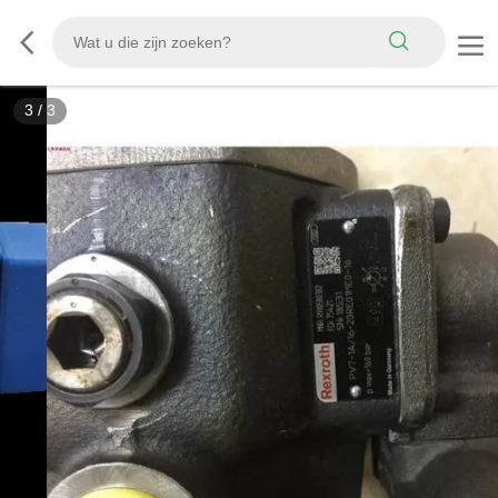
3
/
3