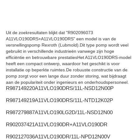
Rexroth Hydraulische Pomp
Uit de zoekresultaten blijkt dat "R902096073
Parker Hydraulic Pump
A11VLO190DRS+A11VLO190DRS" een model is van de
versnellingspomp Rexroth (Lubmold).Dit type pomp wordt veel
gebruikt in verschillende industrieën vanwege zijn hoge
Vickers Hydraulische Pomp
efficiëntie en betrouwbare prestatiesHet A11VLO190DRS-model
heeft een compact ontwerp, waardoor het geschikt is voor
installatie op beperkte ruimtes.De robuuste constructie van de
Rexroth hydraulische klep
pomp zorgt voor een lange duur zonder storing, wat bijdraagt
aan de populariteit onder ingenieurs en onderhoudspersoneel.
R987149220
A11VLO190DRS/11L-NSD12N00P
Rexroth filter accessoires
R987149219
A11VLO190DRS/11L-NTD12K02P
R987279887
A11VLO190LG2D/11L-NSD12N00
YUKEN Hydraulische klep
R902037421
A11VLO190DR+A11VLO190DR
Yuken Hydraulische Pomp
R902127036
A11VLO190DR/11L-NPD12N00V