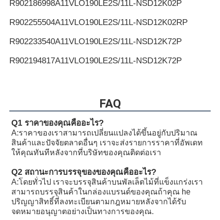
R902186998
A11VLO190LE2S/11L-NSD12K02P
R902255504
A11VLO190LE2S/11L-NSD12K02RP
R902233540
A11VLO190LE2S/11L-NSD12K72P
R902194817
A11VLO190LE2S/11L-NSD12K72P
R902255505
A11VLO190LE2S/11L-NSD12K72RP
R902154643
A11VLO190LE2S/11L-NTD12K02P
FAQ
R902233884
A11VLO190LE2S/11L-NZD12K02H
Q1 ราคาของคุณคืออะไร?
A:
ราคาของเราสามารถเปลี่ยนแปลงได้ขึ้นอยู่กับปริมาณ
R902106321
A11VLO190LE2S/11L-NZD12K02H
สินค้าและปัจจัยตลาดอื่นๆ เราจะส่งรายการราคาที่อัพเดท
ให้คุณทันทีหลังจากที่บริษัทของคุณติดต่อเรา
R902198594
A11VLO190LE2S/11L-NZD12K02H
Q2 สถานะการบรรจุของของคุณคืออะไร?
R902220946
A11VLO190LE2S/11L-NZD12K02P
A:
โดยทั่วไป เราจะบรรจุสินค้าบนพัลเล็ตไม้ที่แข็งแกร่งเรา
สามารถบรรจุสินค้าในกล่องแบรนด์ของคุณถ้าคุณ he
R902255713
A11VLO190LE2S/11L-NZD12K02P
ปริญญาสิทธิ์ที่ลงทะเบียนตามกฎหมายหลังจากได้รับ
จดหมายอนุญาตอย่างเป็นทางการของคุณ.
R902225083
A11VLO190LE2S/11L-NZD12K02P