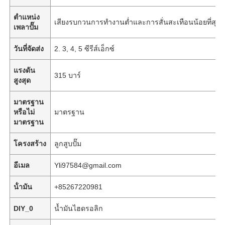
ตำแหน่ง
เสียงรบกวนการทำงานต่ำและการสั่นสะเทือนน้อยที่สุด
เพลาปั๊ม
วันที่จัดส่ง
2. 3, 4, 5 ซีรีส์เอ็กซ์
แรงดัน
315 บาร์
สูงสุด
มาตรฐาน
หรือไม่
มาตรฐาน
มาตรฐาน
โครงสร้าง
ลูกสูบปั๊ม
หน้าแรก
อีเมล
Yli97584@gmail.com
น้ํามัน
+85267220981
สินค้า
DIY_0
น้ำมันไฮดรอลิก
วิดีโอ