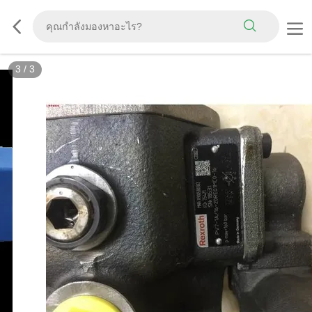
3
/
3