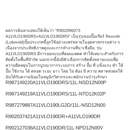
Rexroth ปั๊มไฮดรอลิค
ผลการค้นหาแสดงให้เห็นว่า "R902096073
ปั๊มไฮดรอลิกพาร์คเกอร์
A11VLO190DRS+A11VLO190DRS" เป็นรุ่นของปั๊มเกียร์ Rexroth
(Lubmold)ปั๊มประเภทนี้ถูกใช้อย่างแพร่หลายในอุตสาหกรรมต่าง ๆ
เนื่องจากประสิทธิภาพสูงและการทํางานที่น่าเชื่อถือ. รุ่น
ปั๊มไฮดรอลิกของวิคเกอร์
A11VLO190DRS มีการออกแบบที่คอมแพคต ทําให้เหมาะสําหรับการ
ติดตั้งในพื้นที่จํากัด นอกจากนี้ยังมีตัวเลือกการติดตั้งหลายแบบเพื่อ
ความยืดหยุ่นในการบูรณาการระบบการ สร้าง ปั๊ม ที่ แข็งแรง ทํา ให้
วาล์วไฮดรอลิก Rexroth
ปั๊ม ใช้งาน ได้ ตลอด ระยะ ยาว โดย ไม่ ต้อง มี ความ พลาดส่งผลให้
มันได้รับความนิยมในหมู่นักวิศวกรและพนักงานบํารุงรักษา
R987149220
A11VLO190DRS/11L-NSD12N00P
อุปกรณ์เสริมกรอง Rexroth
R987149219
A11VLO190DRS/11L-NTD12K02P
R987279887
A11VLO190LG2D/11L-NSD12N00
วาล์วไฮดรอลิก YUKEN
R902037421
A11VLO190DR+A11VLO190DR
Yuken ปั๊มไฮดรอลิค
R902127036
A11VLO190DR/11L-NPD12N00V