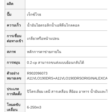
ผลิต
ปั๊ม
เร็กซ์โรธ
ความเร็ว
น้ำมันไฮดรอลิกน้ำเอทิลีนไกลคอล
การเชื่อม
เกลียวหรือหน้าแปลน
ต่อทางเข้า
สภาพ
หลักการตาข่ายภายใน
การหมุน
0.2-cp สามารถขนส่งแบบย้อนกลับได้
ตัวอย่าง
R902096073
หมายเลข
A11VLO190DRS+A11VLO190DRSORIGINALEXCA
ประเภท
ปิโตรเลียม เคมี สารเคลือบ สีย้อม อาหาร น้ำมันและไขม
การติดตั้ง
โหมดขับ
6-250m3
เคลื่อน