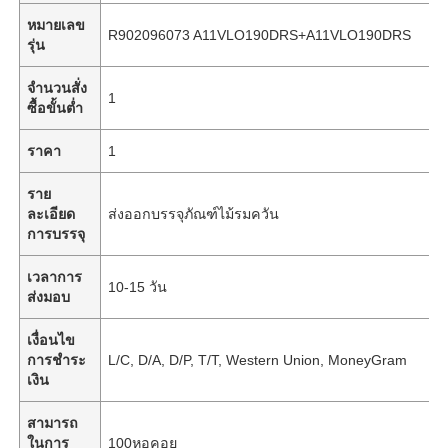
หมายเลข
R902096073 A11VLO190DRS+A11VLO190DRS
รุ่น
จำนวนสั่ง
1
ซื้อขั้นต่ำ
ราคา
1
ราย
ละเอียด
ส่งออกบรรจุภัณฑ์ไม้รมควัน
การบรรจุ
เวลาการ
10-15 วัน
ส่งมอบ
เงื่อนไข
การชำระ
L/C, D/A, D/P, T/T, Western Union, MoneyGram
เงิน
สามารถ
ในการ
100หอคอย