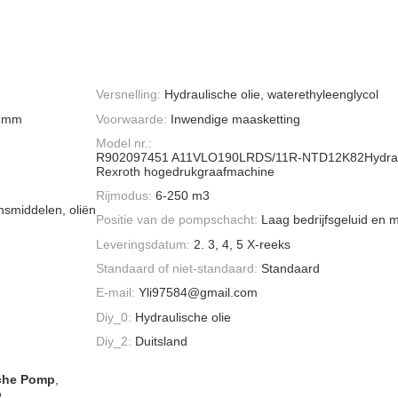
Versnelling:
Hydraulische olie, waterethyleenglycol
0 mm
Voorwaarde:
Inwendige maasketting
Model nr.:
R902097451 A11VLO190LRDS/11R-NTD12K82Hydrau
Rexroth hogedrukgraafmachine
Rijmodus:
6-250 m3
nsmiddelen, oliën
Positie van de pompschacht:
Laag bedrijfsgeluid en mi
Leveringsdatum:
2. 3, 4, 5 X-reeks
Standaard of niet-standaard:
Standaard
E-mail:
Yli97584@gmail.com
Diy_0:
Hydraulische olie
Diy_2:
Duitsland
sche Pomp
,
p