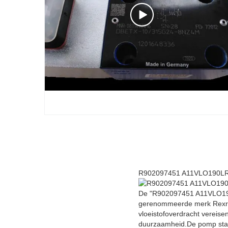
R902097451 A11VLO190LRD
De "R902097451 A11VLO190
gerenommeerde merk Rexroth
vloeistofoverdracht vereise
duurzaamheid.De pomp staat