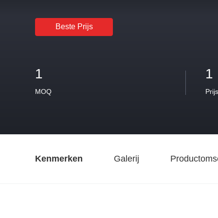
Beste Prijs
1
1
MOQ
Prij
Kenmerken
Galerij
Productomsc