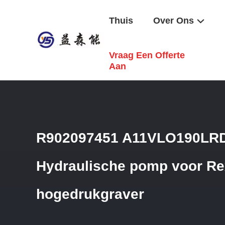
Thuis
Over Ons
Vraag Een Offerte
Thuis
/
Producten
/
Rexroth Hydraulische Klep
/
R9020974
Aan
R902097451 A11VLO190LR
Hydraulische pomp voor Re
hogedrukgraver