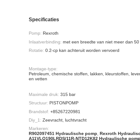
Specificaties
Pomp:
Rexroth
Inlaatverbinding:
met een breedte van niet meer dan 5
Rotatie:
0.2-cp kan achteruit worden vervoerd
Montage-type:
Petroleum, chemische stoffen, lakken, kleurstoffen, leve
en vetten
Maximale druk:
315 bar
Structuur:
PISTONPOMP
Brandstof:
+85267220981
Diy_1:
Zeevracht, luchtvracht
Markeren:
R902097451 Hydraulische pomp
,
Rexroth Hydrauli
A11VLO190LRDS/11R-NTD12K82 Hydraulische pom