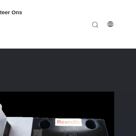
teer Ons
h Hogedrukgraver