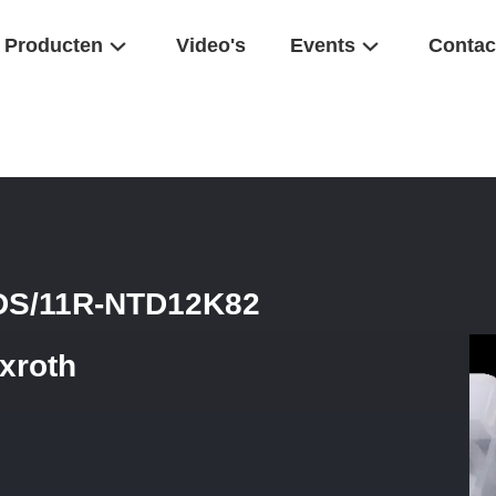
Producten
Video's
Events
Contac
51 A11VLO190LRDS/11R-NTD12K82 Hydraulische Pomp Voor Rexrot
DS/11R-NTD12K82
xroth