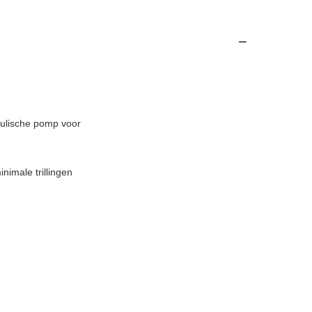
lische pomp voor
nimale trillingen