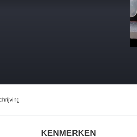
s
hrijving
KENMERKEN