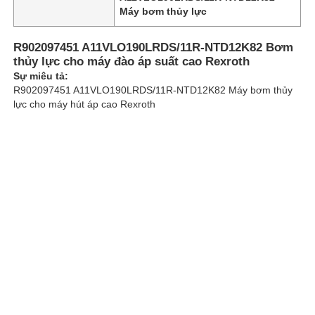
Máy bơm thủy lực
Về chúng tôi
R902097451 A11VLO190LRDS/11R-NTD12K82 Bơm
thủy lực cho máy đào áp suất cao Rexroth
Sự miêu tả:
Chuyến tham quan nhà máy
R902097451 A11VLO190LRDS/11R-NTD12K82 Máy bơm thủy
lực cho máy hút áp cao Rexroth
Kiểm soát chất lượng
Liên hệ với chúng tôi
Tin tức
Các trường hợp
Yêu cầu báo giá