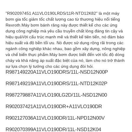
"R902097451 A11VLO190LRDS/11R-NTD12K82" là một máy
Bơm thủy lực Rexroth
bơm gia tốc giảm tốc chất lượng cao từ thương hiệu nổi tiếng
Rexroth.Máy bơm bánh răng này được thiết kế cho các ứng
dụng công nghiệp mà yêu cầu truyền chất lỏng đáng tin cậy và
Máy bơm thủy lực Parker
hiệu quảVới cấu trúc mạnh mẽ và thiết kế tiên tiến, nó đảm bảo
hiệu suất và độ bền tối ưu. Nó được sử dụng rộng rãi trong các
ngành công nghiệp khác nhau, bao gồm xây dựng, nông nghiệp
Máy bơm thủy lực Vickers
và chế biến thực phẩm.Máy bơm được biết đến với tốc độ dòng
chảy và khả năng áp suất đặc biệt của nó, làm cho nó trở thành
sự lựa chọn lý tưởng cho các ứng dụng đòi hỏi.
Van thủy lực Rexroth
R987149220
A11VLO190DRS/11L-NSD12N00P
R987149219
A11VLO190DRS/11L-NTD12K02P
Phụ kiện bộ lọc Rexroth
R987279887
A11VLO190LG2D/11L-NSD12N00
R902037421
A11VLO190DR+A11VLO190DR
Van thủy lực YUKEN
R902127036
A11VLO190DR/11L-NPD12N00V
Bơm thủy lực Yuken
R902070399
A11VLO190DR/11L-NSD12K04