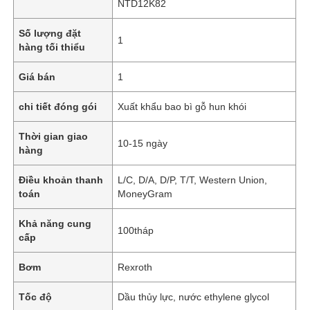
NTD12K82
Số lượng đặt
1
hàng tối thiểu
Giá bán
1
chi tiết đóng gói
Xuất khẩu bao bì gỗ hun khói
Thời gian giao
10-15 ngày
hàng
Điều khoản thanh
L/C, D/A, D/P, T/T, Western Union,
toán
MoneyGram
Khả năng cung
100tháp
cấp
Bơm
Rexroth
Tốc độ
Dầu thủy lực, nước ethylene glycol