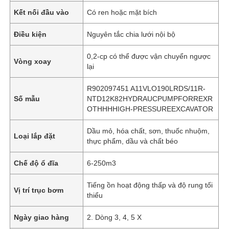
Kết nối đầu vào
Có ren hoặc mặt bích
Điều kiện
Nguyên tắc chia lưới nội bộ
0,2-cp có thể được vận chuyển ngược
Vòng xoay
lại
R902097451 A11VLO190LRDS/11R-
Số mẫu
NTD12K82HYDRAUCPUMPFORREXR
OTHHHHIGH-PRESSUREEXCAVATOR
Dầu mỏ, hóa chất, sơn, thuốc nhuộm,
Loại lắp đặt
thực phẩm, dầu và chất béo
Chế độ ổ đĩa
6-250m3
Tiếng ồn hoạt động thấp và độ rung tối
Vị trí trục bơm
thiểu
Ngày giao hàng
2. Dòng 3, 4, 5 X