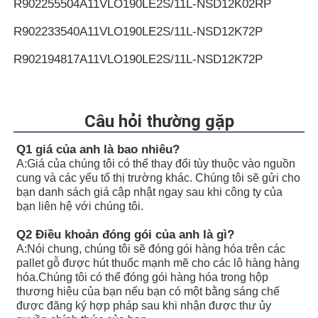
R902255504
A11VLO190LE2S/11L-NSD12K02RP
R902233540
A11VLO190LE2S/11L-NSD12K72P
R902194817
A11VLO190LE2S/11L-NSD12K72P
R902255505
A11VLO190LE2S/11L-NSD12K72RP
R902154643
A11VLO190LE2S/11L-NTD12K02P
Câu hỏi thường gặp
R902233884
A11VLO190LE2S/11L-NZD12K02H
Q1 giá của anh là bao nhiêu?
A:
Giá của chúng tôi có thể thay đổi tùy thuộc vào nguồn
R902106321
A11VLO190LE2S/11L-NZD12K02H
cung và các yếu tố thị trường khác. Chúng tôi sẽ gửi cho
bạn danh sách giá cập nhật ngay sau khi công ty của
R902198594
A11VLO190LE2S/11L-NZD12K02H
bạn liên hệ với chúng tôi.
R902220946
A11VLO190LE2S/11L-NZD12K02P
Q2 Điều khoản đóng gói của anh là gì?
A:
Nói chung, chúng tôi sẽ đóng gói hàng hóa trên các
R902255713
A11VLO190LE2S/11L-NZD12K02P
pallet gỗ được hút thuốc mạnh mẽ cho các lô hàng hàng
hóa.Chúng tôi có thể đóng gói hàng hóa trong hộp
R902225083
A11VLO190LE2S/11L-NZD12K02P
thương hiệu của bạn nếu bạn có một bằng sáng chế
được đăng ký hợp pháp sau khi nhận được thư ủy