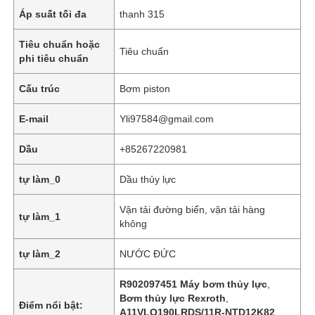
Áp suất tối đa
thanh 315
Tiêu chuẩn hoặc
Tiêu chuẩn
phi tiêu chuẩn
Cấu trúc
Bơm piston
E-mail
Yli97584@gmail.com
Dầu
+85267220981
tự làm_0
Dầu thủy lực
Vận tải đường biển, vận tải hàng
tự làm_1
Nhà
không
tự làm_2
NƯỚC ĐỨC
Các sản phẩm
R902097451 Máy bơm thủy lực
,
Bơm thủy lực Rexroth
,
Điểm nổi bật:
Video
A11VLO190LRDS/11R-NTD12K82