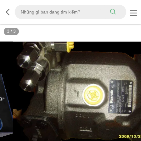
3
/
3