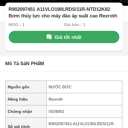
R902097451 A11VLO190LRDS/11R-NTD12K82
Bơm thủy lực cho máy đào áp suất cao Rexroth
MOQ：1
Giá bán：1
Giá tốt nhất
Mô Tả SảN PHẩM
Nguồn gốc
NƯỚC ĐỨC
Hàng hiệu
Rexroth
Chứng nhận
ISO9001
R902097451 A11VLO190LRDS/11R-
Số mô hình