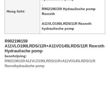
,
R902196159 Hydraulische pomp
Hoog licht:
Rexroth
Over ons
,
A11VLO190LRDS/11R Rexroth
hydraulische pomp
Fabriekstocht
R902196159
Kwaliteitscontrole
A11VLO190LRDS/11R+A11VO145LRDS/11R Rexroth
Hydraulische pomp
beschrijving:
Neem contact met ons op
R902196159 A11VLO190LRDS/11R+A11VO145LRDS/11R
Rexrothydraulische pomp
Nieuws
Gevallen
Offerte Aanvragen