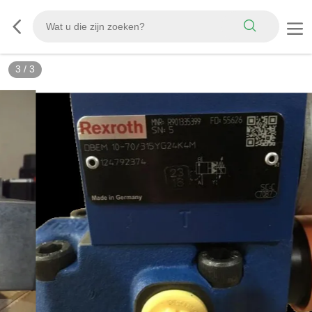
3
/
3