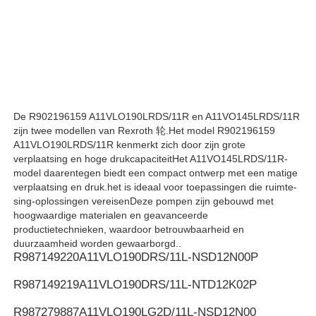
Rexroth Hydraulische Pomp
Parker Hydraulic Pump
De R902196159 A11VLO190LRDS/11R en A11VO145LRDS/11R
Vickers Hydraulische Pomp
zijn twee modellen van Rexroth 轮.Het model R902196159
A11VLO190LRDS/11R kenmerkt zich door zijn grote
verplaatsing en hoge drukcapaciteitHet A11VO145LRDS/11R-
Rexroth hydraulische klep
model daarentegen biedt een compact ontwerp met een matige
verplaatsing en druk.het is ideaal voor toepassingen die ruimte-
sing-oplossingen vereisenDeze pompen zijn gebouwd met
hoogwaardige materialen en geavanceerde
Rexroth filter accessoires
productietechnieken, waardoor betrouwbaarheid en
duurzaamheid worden gewaarborgd..
R987149220
A11VLO190DRS/11L-NSD12N00P
YUKEN Hydraulische klep
R987149219
A11VLO190DRS/11L-NTD12K02P
Yuken Hydraulische Pomp
R987279887
A11VLO190LG2D/11L-NSD12N00