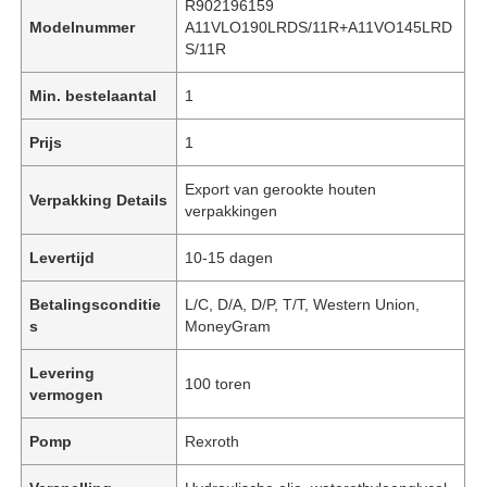
R902196159
Modelnummer
A11VLO190LRDS/11R+A11VO145LRD
S/11R
Min. bestelaantal
1
Prijs
1
Export van gerookte houten
Verpakking Details
verpakkingen
Levertijd
10-15 dagen
Betalingsconditie
L/C, D/A, D/P, T/T, Western Union,
s
MoneyGram
Levering
100 toren
vermogen
Pomp
Rexroth