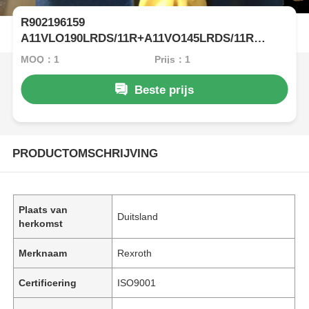
R902196159
A11VLO190LRDS/11R+A11VO145LRDS/11R
Rexroth Hydraulische pomp
MOQ：1
Prijs：1
Beste prijs
PRODUCTOMSCHRIJVING
Plaats van
Duitsland
herkomst
Merknaam
Rexroth
Certificering
ISO9001