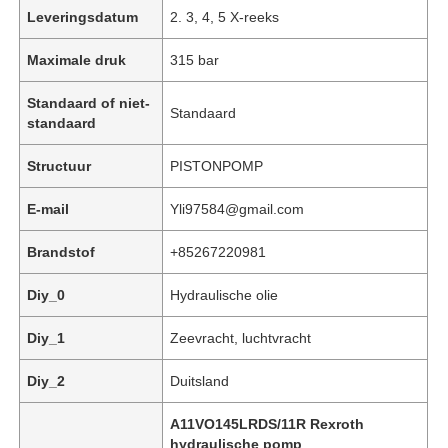
Leveringsdatum
2. 3, 4, 5 X-reeks
Maximale druk
315 bar
Standaard of niet-
Standaard
standaard
Structuur
PISTONPOMP
E-mail
Yli97584@gmail.com
Brandstof
+85267220981
Diy_0
Hydraulische olie
Thuis
Diy_1
Zeevracht, luchtvracht
Producten
Diy_2
Duitsland
A11VO145LRDS/11R Rexroth
Video's
hydraulische pomp