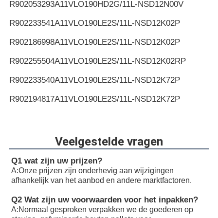
R902053293
A11VLO190HD2G/11L-NSD12N00V
R902233541
A11VLO190LE2S/11L-NSD12K02P
R902186998
A11VLO190LE2S/11L-NSD12K02P
R902255504
A11VLO190LE2S/11L-NSD12K02RP
R902233540
A11VLO190LE2S/11L-NSD12K72P
R902194817
A11VLO190LE2S/11L-NSD12K72P
R902255505
A11VLO190LE2S/11L-NSD12K72RP
R902154643
A11VLO190LE2S/11L-NTD12K02P
Veelgestelde vragen
R902233884
A11VLO190LE2S/11L-NZD12K02H
Q1 wat zijn uw prijzen?
A:
Onze prijzen zijn onderhevig aan wijzigingen
R902106321
A11VLO190LE2S/11L-NZD12K02H
afhankelijk van het aanbod en andere marktfactoren.
R902198594
A11VLO190LE2S/11L-NZD12K02H
Q2 Wat zijn uw voorwaarden voor het inpakken?
A:
Normaal gesproken verpakken we de goederen op
R902220946
A11VLO190LE2S/11L-NZD12K02P