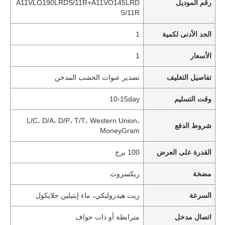
رقم الموديل
A11VLO190LRDS/11R+A11VO145LRD
S/11R
الحد الأدنى لكمية
1
الأسعار
1
تفاصيل التغليف
تصدير عبوات الخشب المدخن
وقت التسليم
10-15day
L/C، D/A، D/P، T/T، Western Union،
شروط الدفع
MoneyGram
القدرة على العرض
100 برج
مضخة
ريكسروث
السرعة
زيت هيدروليكي، ماء إيثيلين جلايكول
اتصال مدخل
مترابطة أو ذات حواف