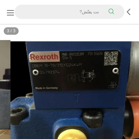
3
/
3