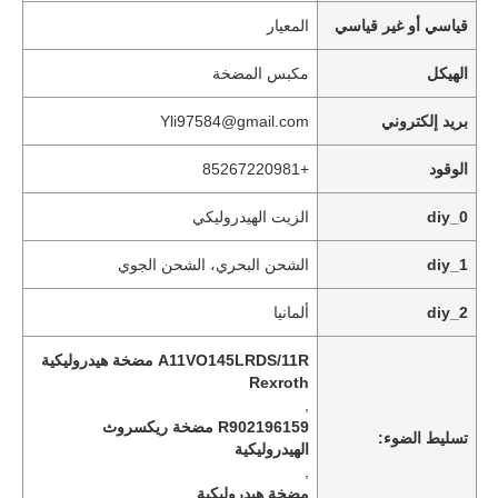
قياسي أو غير قياسي
المعيار
الهيكل
مكبس المضخة
بريد إلكتروني
Yli97584@gmail.com
الوقود
+85267220981
diy_0
الزيت الهيدروليكي
diy_1
الشحن البحري، الشحن الجوي
diy_2
ألمانيا
المنزل
A11VO145LRDS/11R مضخة هيدروليكية
Rexroth
,
منتجات
R902196159 مضخة ريكسروث
تسليط الضوء:
الهيدروليكية
,
فيديوهات
مضخة هيدروليكية