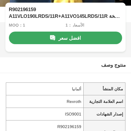
R902196159
A11VLO190LRDS/11R+A11VO145LRDS/11R مضخة
ريكسروث الهيدروليكية
الأسعار：1
MOQ：1
افضل سعر
منتوج وصف
مكان المنشأ
ألمانيا
اسم العلامة التجارية
Rexroth
إصدار الشهادات
ISO9001
R902196159