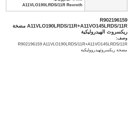
A11VLO190LRDS/11R Rexroth
معلومات عنا
R902196159
A11VLO190LRDS/11R+A11VO145LRDS/11R مضخة
ريكسروث الهيدروليكية
جولة في المصنع
وصف:
R902196159 A11VLO190LRDS/11R+A11VO145LRDS/11R
مضخة ريكسروثهيدرووليكية
ضبط الجودة
اتصل بنا
أخبار
القضايا
اطلب عرض أسعار