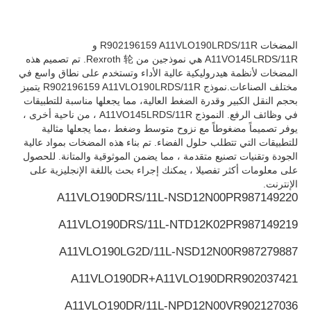
مضخة هيدروليكية ريكسروث
المضخات R902196159 A11VLO190LRDS/11R و
A11VO145LRDS/11R هي نموذجين من Rexroth 轮. تم تصميم هذه
المضخات لأنظمة هيدروليكية عالية الأداء وتستخدم على نطاق واسع في
مضخة باركر الهيدروليكية
مختلف الصناعات.نموذج R902196159 A11VLO190LRDS/11R يتميز
بحجم النقل الكبير وقدرة الضغط العالية، مما يجعلها مناسبة للتطبيقات
في وظائف الرفع. النموذج A11VO145LRDS/11R ، من ناحية أخرى ،
مضخة هيدروليكية فيكرز
يوفر تصميماً مضغوطاً مع نزوح متوسط وضغط ،مما يجعلها مثالية
للتطبيقات التي تتطلب حلول الفضاء. تم بناء هذه المضخات بمواد عالية
الجودة وتقنيات تصنيع متقدمة ، مما يضمن الموثوقية والمتانة. للحصول
صمام ريكسروث الهيدروليكي
على معلومات أكثر تفصيلا ، يمكنك إجراء بحث باللغة الإنجليزية على
الإنترنت.
A11VLO190DRS/11L-NSD12N00P
R987149220
ملحقات مرشح ريكسروث
A11VLO190DRS/11L-NTD12K02P
R987149219
A11VLO190LG2D/11L-NSD12N00
R987279887
الصمام الهيدروليكي YUKEN
A11VLO190DR+A11VLO190DR
R902037421
مضخة هيدروليكية Yuken
A11VLO190DR/11L-NPD12N00V
R902127036