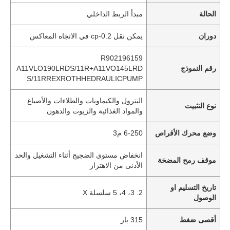
الحالة
مبدأ الربط الداخلي
دوران
يمكن نقل 0.2-cp في الاتجاه المعاكس
R902196159
رقم النموذج
A11VLO190LRDS/11R+A11VO145LRD
S/11RREXROTHHEDRAULICPUMP
البترول والكيماويات والطلاءات والأصباغ
نوع التثبيت
والمواد الغذائية والزيوت والدهون
وضع محرك الأقراص
6-250 م3
انخفاض مستوى الضجيج أثناء التشغيل والحد
موقف رمح المضخة
الأدنى من الاهتزاز
تاريخ التسليم او
2. 3، 4، 5 سلسلة X
الوصول
أقصى ضغط
315 بار