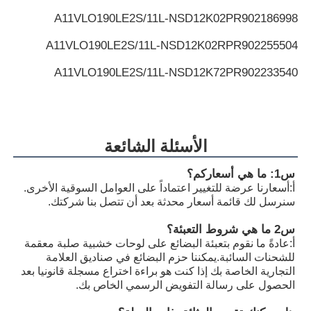
A11VLO190LE2S/11L-NSD12K02P
R902186998
A11VLO190LE2S/11L-NSD12K02RP
R902255504
A11VLO190LE2S/11L-NSD12K72P
R902233540
A11VLO190LE2S/11L-NSD12K72P
R902194817
A11VLO190LE2S/11L-NSD12K72RP
R902255505
الأسئلة الشائعة
A11VLO190LE2S/11L-NTD12K02P
R902154643
س1: ما هي أسعاركم؟
A11VLO190LE2S/11L-NZD12K02H
R902233884
أ:
أسعارنا عرضة للتغيير اعتماداً على العوامل السوقية الأخرى.
سنرسل لك قائمة أسعار محدثة بعد أن تتصل بنا شركتك.
A11VLO190LE2S/11L-NZD12K02H
R902106321
س2 ما هي شروط التعبئة؟
A11VLO190LE2S/11L-NZD12K02H
R902198594
أ:
عادةً ما نقوم بتعبئة البضائع على لوحات خشبية صلبة معقمة
للشحنات السائبة.يمكننا حزم البضائع في صناديق العلامة
A11VLO190LE2S/11L-NZD12K02P
R902220946
التجارية الخاصة بك إذا كنت هو براءة اختراع مسجلة قانونيا بعد
الحصول على رسالة التفويض الرسمي الخاص بك.
A11VLO190LE2S/11L-NZD12K02P
R902255713