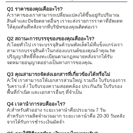
R902233884
A11VLO190LE2S/11L-NZD12K02H
Q1 ราคาของคุณคืออะไร?
A:
ราคาของเราสามารถเปลี่ยนแปลงได้ขึ้นอยู่กับปริมาณ
R902106321
A11VLO190LE2S/11L-NZD12K02H
สินค้าและปัจจัยตลาดอื่นๆ เราจะส่งรายการราคาที่อัพเดท
ให้คุณทันทีหลังจากที่บริษัทของคุณติดต่อเรา
R902198594
A11VLO190LE2S/11L-NZD12K02H
Q2 สถานะการบรรจุของของคุณคืออะไร?
R902220946
A11VLO190LE2S/11L-NZD12K02P
A:
โดยทั่วไป เราจะบรรจุสินค้าบนพัลเล็ตไม้ที่แข็งแกร่งเรา
สามารถบรรจุสินค้าในกล่องแบรนด์ของคุณถ้าคุณ he
R902255713
A11VLO190LE2S/11L-NZD12K02P
ปริญญาสิทธิ์ที่ลงทะเบียนตามกฎหมายหลังจากได้รับ
จดหมายอนุญาตอย่างเป็นทางการของคุณ.
R902225083
A11VLO190LE2S/11L-NZD12K02P
Q3 คุณสามารถจัดส่งเอกสารที่เกี่ยวข้องได้หรือไม่
A:
ใช่ เราสามารถให้เอกสารส่วนใหญ่ รวมถึง ใบรับรองการ
วิเคราะห์ / ใบรับรองความสอดคล้อง ประกันภัย ใบรับรอง
พื้นที่กําเนิด และเอกสารอื่นๆ ที่จําเป็น
Q4 เวลานําการลบคืออะไร?
A:
สําหรับตัวอย่าง ระยะเวลานําคือประมาณ 7 วัน
สําหรับการผลิตจํานวนมาก ระยะเวลานําคือ 20-30 วันหลัง
จากได้รับการชําระเงินมัดจํา