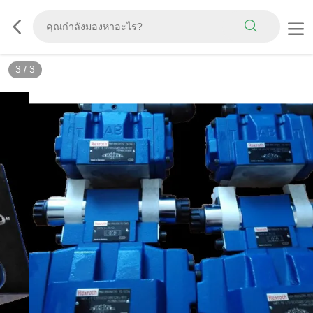
3
/
3