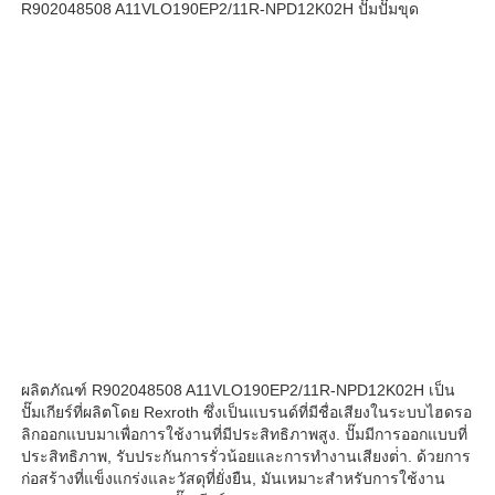
R902048508 A11VLO190EP2/11R-NPD12K02H ปั๊มปั๊มขุด
เกี่ยวกับเรา
ทัวร์โรงงาน
การควบคุมคุณภาพ
ติดต่อเรา
ข่าว
ผลิตภัณฑ์ R902048508 A11VLO190EP2/11R-NPD12K02H เป็น
ปั๊มเกียร์ที่ผลิตโดย Rexroth ซึ่งเป็นแบรนด์ที่มีชื่อเสียงในระบบไฮดรอ
กรณี
ลิกออกแบบมาเพื่อการใช้งานที่มีประสิทธิภาพสูง. ปั๊มมีการออกแบบที่
ประสิทธิภาพ, รับประกันการรั่วน้อยและการทํางานเสียงต่ํา. ด้วยการ
ก่อสร้างที่แข็งแกร่งและวัสดุที่ยั่งยืน, มันเหมาะสําหรับการใช้งาน
ขอใบเสนอราคา