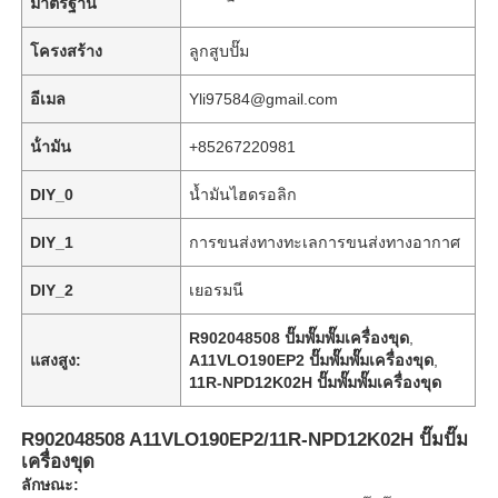
มาตรฐาน
โครงสร้าง
ลูกสูบปั๊ม
อีเมล
Yli97584@gmail.com
น้ํามัน
+85267220981
DIY_0
น้ำมันไฮดรอลิก
DIY_1
การขนส่งทางทะเลการขนส่งทางอากาศ
DIY_2
เยอรมนี
R902048508 ปั๊มพั๊มพั๊มเครื่องขุด
,
หน้าแรก
แสงสูง:
A11VLO190EP2 ปั๊มพั๊มพั๊มเครื่องขุด
,
11R-NPD12K02H ปั๊มพั๊มพั๊มเครื่องขุด
สินค้า
R902048508 A11VLO190EP2/11R-NPD12K02H ปั๊มปั๊ม
เครื่องขุด
ลักษณะ:
วิดีโอ