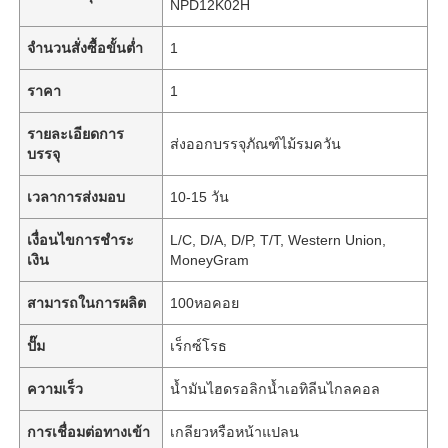
NPD12K02H
จำนวนสั่งซื้อขั้นต่ำ
1
ราคา
1
รายละเอียดการ
ส่งออกบรรจุภัณฑ์ไม้รมควัน
บรรจุ
เวลาการส่งมอบ
10-15 วัน
เงื่อนไขการชำระ
L/C, D/A, D/P, T/T, Western Union,
เงิน
MoneyGram
สามารถในการผลิต
100หอคอย
ปั๊ม
เร็กซ์โรธ
ความเร็ว
น้ำมันไฮดรอลิกน้ำเอทิลีนไกลคอล
การเชื่อมต่อทางเข้า
เกลียวหรือหน้าแปลน