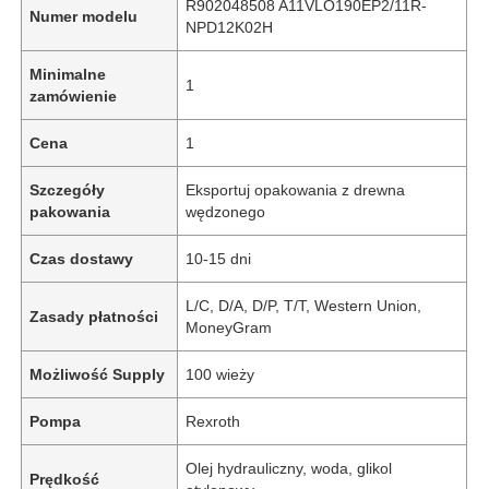
R902048508 A11VLO190EP2/11R-
Numer modelu
NPD12K02H
Minimalne
1
zamówienie
Cena
1
Szczegóły
Eksportuj opakowania z drewna
pakowania
wędzonego
Czas dostawy
10-15 dni
L/C, D/A, D/P, T/T, Western Union,
Zasady płatności
MoneyGram
Możliwość Supply
100 wieży
Pompa
Rexroth
Olej hydrauliczny, woda, glikol
Prędkość