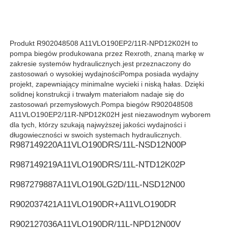
Pompa hydrauliczna Rexroth
Produkt R902048508 A11VLO190EP2/11R-NPD12K02H to
pompa biegów produkowana przez Rexroth, znaną markę w
Pompa hydrauliczna Parkera
zakresie systemów hydraulicznych.jest przeznaczony do
zastosowań o wysokiej wydajnościPompa posiada wydajny
projekt, zapewniający minimalne wycieki i niską hałas. Dzięki
Pompa hydrauliczna Vickers
solidnej konstrukcji i trwałym materiałom nadaje się do
zastosowań przemysłowych.Pompa biegów R902048508
A11VLO190EP2/11R-NPD12K02H jest niezawodnym wyborem
Zawór hydrauliczny Rexroth
dla tych, którzy szukają najwyższej jakości wydajności i
długowieczności w swoich systemach hydraulicznych.
R987149220
A11VLO190DRS/11L-NSD12N00P
Akcesoria do filtrów Rexroth
R987149219
A11VLO190DRS/11L-NTD12K02P
R987279887
A11VLO190LG2D/11L-NSD12N00
Wyniki badań
R902037421
A11VLO190DR+A11VLO190DR
Pompa hydrauliczna Yuken
R902127036
A11VLO190DR/11L-NPD12N00V