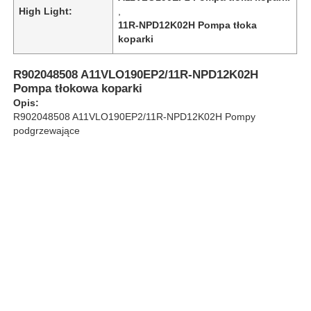
High Light:
,
11R-NPD12K02H Pompa tłoka
koparki
O nas
R902048508 A11VLO190EP2/11R-NPD12K02H
Wycieczka po fabryce
Pompa tłokowa koparki
Opis:
R902048508 A11VLO190EP2/11R-NPD12K02H Pompy
Kontrola jakości
podgrzewające
Skontaktuj się z nami
Nowości
Sprawy
Poproś o wycenę