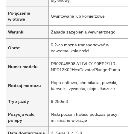
etylenowy
Połączenie
Gwintowane lub kołnierzowe
wlotowe
Warunki
Zasada zazębienia wewnętrznego
0,2-cp można transportować w
Obrót
odwrotnej kolejności
R902048508 A11VLO190EP2/11R-
Numer modelu
NPD12K02HexCavatorPlungerPump
Ropa naftowa, chemikalia, powłoki,
Rodzaj montażu
barwniki, żywność, oleje i tłuszcze
Tryb jazdy
6-250m3
Pozycja wału
Niski poziom hałasu podczas pracy i
pompy
minimalne wibracje
Data dostarczenia
2. Seria 3, 4, 5 X