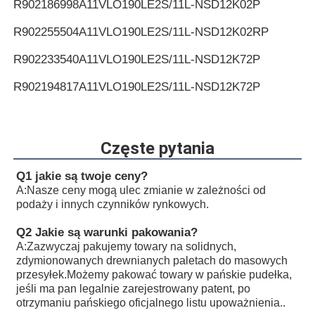
R902186998
A11VLO190LE2S/11L-NSD12K02P
R902255504
A11VLO190LE2S/11L-NSD12K02RP
R902233540
A11VLO190LE2S/11L-NSD12K72P
R902194817
A11VLO190LE2S/11L-NSD12K72P
R902255505
A11VLO190LE2S/11L-NSD12K72RP
R902154643
A11VLO190LE2S/11L-NTD12K02P
Częste pytania
R902233884
A11VLO190LE2S/11L-NZD12K02H
Q1 jakie są twoje ceny?
A:
Nasze ceny mogą ulec zmianie w zależności od
R902106321
A11VLO190LE2S/11L-NZD12K02H
podaży i innych czynników rynkowych.
R902198594
A11VLO190LE2S/11L-NZD12K02H
Q2 Jakie są warunki pakowania?
A:
Zazwyczaj pakujemy towary na solidnych,
R902220946
A11VLO190LE2S/11L-NZD12K02P
zdymionowanych drewnianych paletach do masowych
przesyłek.Możemy pakować towary w pańskie pudełka,
R902255713
A11VLO190LE2S/11L-NZD12K02P
jeśli ma pan legalnie zarejestrowany patent, po
otrzymaniu pańskiego oficjalnego listu upoważnienia..
R902225083
A11VLO190LE2S/11L-NZD12K02P