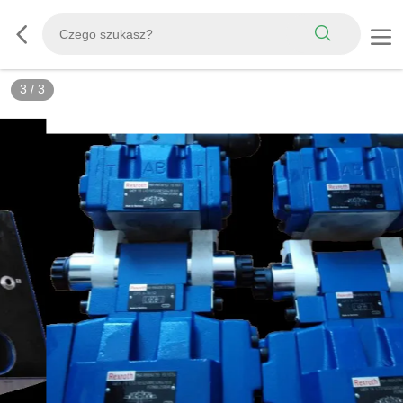
3
/
3