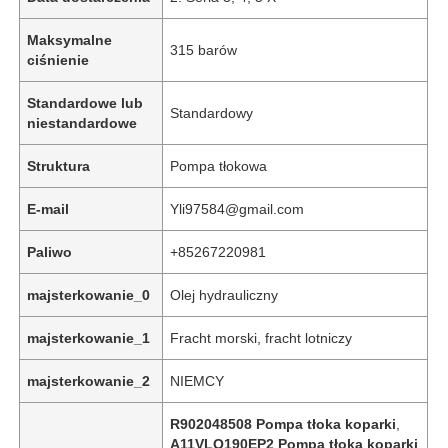
Maksymalne
315 barów
ciśnienie
Standardowe lub
Standardowy
niestandardowe
Struktura
Pompa tłokowa
E-mail
Yli97584@gmail.com
Paliwo
+85267220981
majsterkowanie_0
Olej hydrauliczny
Do domu
majsterkowanie_1
Fracht morski, fracht lotniczy
Produkty
majsterkowanie_2
NIEMCY
R902048508 Pompa tłoka koparki
,
Filmy
A11VLO190EP2 Pompa tłoka koparki