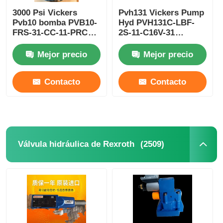
3000 Psi Vickers
Pvh131 Vickers Pump
Pvb10 bomba PVB10-
Hyd PVH131C-LBF-
FRS-31-CC-11-PRC
2S-11-C16V-31
Vickers bombas
PVH131C-LBF-2S-11-
hidráulicas 210 bar
C25V-31 El sistema de
Mejor precio
Mejor precio
bombeo de hidrógeno
de Vickers se utiliza
Contacto
Contacto
para el suministro de
agua a las
instalaciones de la
industria.
(2509)
Válvula hidráulica de Rexroth