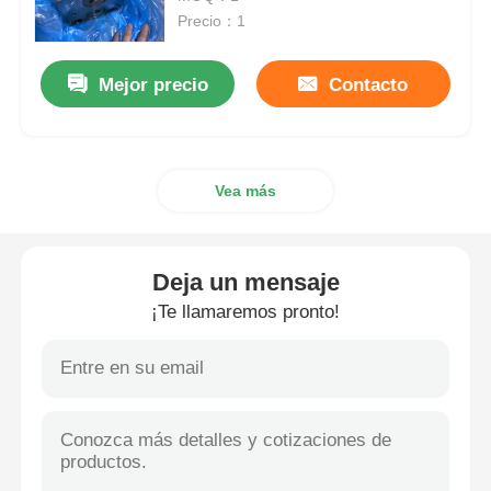
invernadero.
Precio：1
Pompa hydráulica de Rexroth
Mejor precio
Contacto
Parker Hydraulic Pump
Vea más
Pompa hydráulica de Vickers
Válvula hidráulica de Rexroth
Deja un mensaje
¡Te llamaremos pronto!
Accesorios para filtros Rexroth
Válvula hidráulica YUKEN
Pompa hydráulica de Yuken