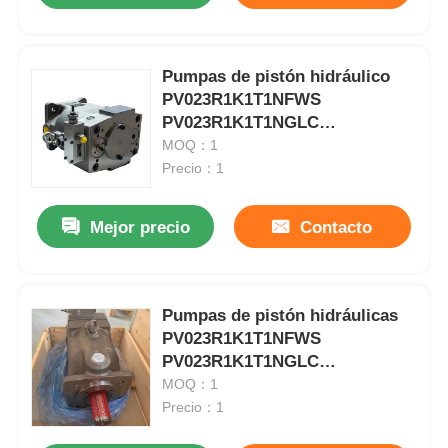
Pumpas de pistón hidráulico
PV023R1K1T1NFWS
PV023R1K1T1NGLC
PV023R1K1T1NHLC
MOQ：1
Precio：1
Mejor precio
Contacto
Pumpas de pistón hidráulicas
PV023R1K1T1NFWS
PV023R1K1T1NGLC
PV023R1K1T1NHLC
MOQ：1
Precio：1