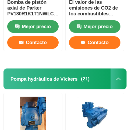
Bomba de pistón
El valor de las
axial de Parker
emisiones de CO2 de
PV180R1K1T1NWLC
los combustibles
Bomba comercial de
fósiles y de los
Parker
combustibles fósiles
Mejor precio
Mejor precio
es el valor de las
emisiones de CO2 de
Contacto
Contacto
los combustibles
fósiles y de los
combustibles fósiles.
(21)
Pompa hydráulica de Vickers