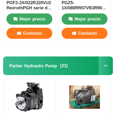
PGF2-2X/022RJ20VU2
PGZ5-
RexrothPGH serie de
1X/080RR07VB3R90123005
engranajes bomba de
RexrothPGH serie de
aceite a alta presión
engranajes de alta
Mejor precio
Mejor precio
hierro ductile
presión bomba de
aceite de hierro
Contacto
Contacto
ductile
(21)
Parker Hydraulic Pump