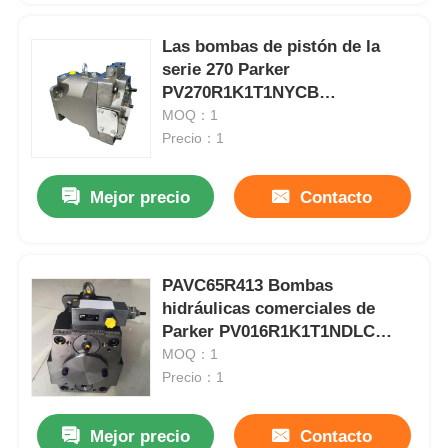
Las bombas de pistón de la
serie 270 Parker
PV270R1K1T1NYCB
PV270R9K1T1NTLC
MOQ：1
PAVC1002L4222
Precio：1
Mejor precio
Contacto
PAVC65R413 Bombas
hidráulicas comerciales de
Parker PV016R1K1T1NDLC
PV016R1K1T1NECC
MOQ：1
Precio：1
Mejor precio
Contacto