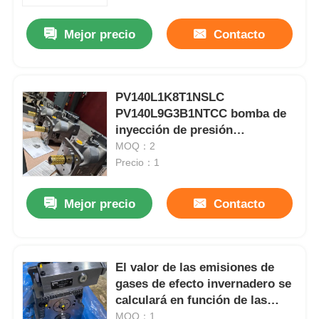
Mejor precio
Contacto
Acerca de nosotros
Visita a la fábrica
PV140L1K8T1NSLC
PV140L9G3B1NTCC bomba de
inyección de presión
Control de calidad
PV140R1D3T1VFHS
MOQ：2
Precio：1
Contacta con nosotros
Mejor precio
Contacto
Noticias
Casos de trabajo
El valor de las emisiones de
gases de efecto invernadero se
calculará en función de las
Solicitar una cita
emisiones de gases de efecto
MOQ：1