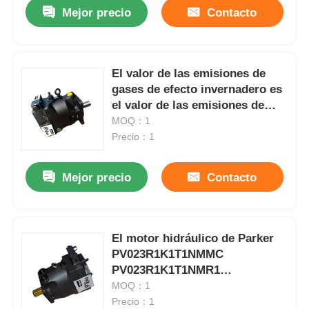
Mejor precio
Contacto
El valor de las emisiones de
gases de efecto invernadero es
el valor de las emisiones de
gases de efecto invernadero,
MOQ：1
que es el valor de las emisiones
Precio：1
de gases de efecto invernadero.
Mejor precio
Contacto
Inicio
El motor hidráulico de Parker
PV023R1K1T1NMMC
Productos
PV023R1K1T1NMR1
PV023R1K1T1NUPG
MOQ：1
Precio：1
Vídeos