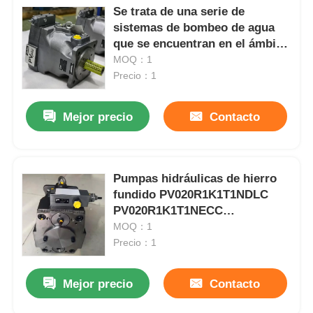
Se trata de una serie de
sistemas de bombeo de agua
que se encuentran en el ámbito
de aplicación de la Directiva
MOQ：1
2008/57/CE.
Precio：1
Mejor precio
Contacto
Pumpas hidráulicas de hierro
fundido PV020R1K1T1NDLC
PV020R1K1T1NECC
PV020R1K1T1NMMC
MOQ：1
Precio：1
Mejor precio
Contacto