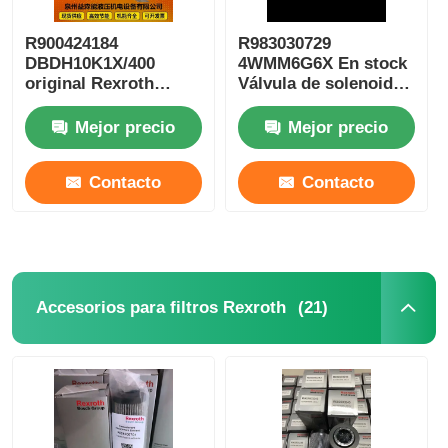
R900424184
R983030729
DBDH10K1X/400
4WMM6G6X En stock
original Rexroth
Válvula de solenoide
válvula hidráulica
hidráulica Rexroth
bomba hidráulica
bomba de aceite
Mejor precio
Mejor precio
serie completa
hidráulica
Contacto
Contacto
(21)
Accesorios para filtros Rexroth