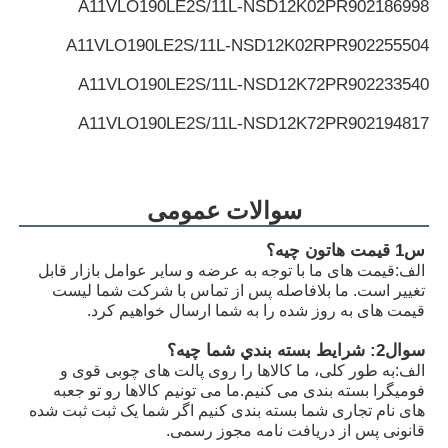
A11VLO190LE2S/11L-NSD12K02P
R902186998
A11VLO190LE2S/11L-NSD12K02RP
R902255504
A11VLO190LE2S/11L-NSD12K72P
R902233540
A11VLO190LE2S/11L-NSD12K72P
R902194817
A11VLO190LE2S/11L-NSD12K72RP
R902255505
A11VLO190LE2S/11L-NTD12K02P
R902154643
سوالات عمومی
A11VLO190LE2S/11L-NZD12K02H
R902233884
س1 قیمت هاتون چيه؟
الف:
قیمت های ما با توجه به عرضه و سایر عوامل بازار قابل
A11VLO190LE2S/11L-NZD12K02H
R902106321
تغییر است. ما بلافاصله پس از تماس با شرکت شما لیست
قیمت های به روز شده را به شما ارسال خواهیم کرد.
A11VLO190LE2S/11L-NZD12K02H
R902198594
سوال2: شرايط بسته بندي شما چيه؟
A11VLO190LE2S/11L-NZD12K02P
R902220946
الف:
به طور کلی، ما کالاها را روی پالت های چوبی قوی و
فومیگرا بسته بندی می کنیم.ما می تونیم کالاها رو تو جعبه
A11VLO190LE2S/11L-NZD12K02P
R902255713
های نام تجاری شما بسته بندی کنیم اگر شما یک ثبت ثبت شده
قانونی پس از دریافت نامه مجوز رسمی.
A11VLO190LE2S/11L-NZD12K02P
R902225083