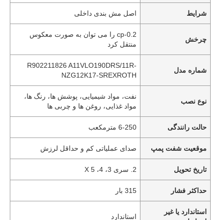
شرایط
اصل مش بندی داخلی
0.2-cp را می توان به صورت معکوس
چرخش
منتقل کرد
R902211826 A11VLO190DRS/11R-
شماره مدل
NZG12K17-SREXROTH
نفت، مواد شیمیایی، پوشش ها، رنگ ها،
نوع نصب
مواد غذایی، روغن ها و چربی ها
حالت رانندگی
6-250 مترمکعب
موقعیت شفت پمپ
صدای عملیاتی کم و حداقل لرزش
تاریخ تحویل
2. سری 3، 4، 5 X
حداکثر فشار
315 بار
استاندارد یا غیر
استاندارد