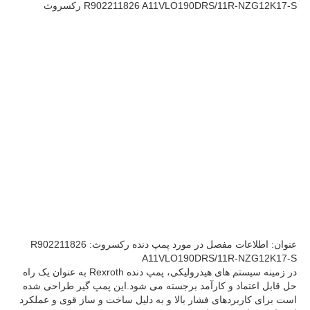
R902211826 A11VLO190DRS/11R-NZG12K17-S رکسروث
درباره ما
بازدید از کارخانه
کنترل کیفیت
با ما تماس بگیرید
اخبار
عنوان: اطلاعات مفصل در مورد پمپ دنده رکسروث: R902211826
A11VLO190DRS/11R-NZG12K17-S
پرونده ها
در زمینه سیستم های هیدرولیکی، پمپ دنده Rexroth به عنوان یک راه
حل قابل اعتماد و کارآمد برجسته می شود.این پمپ گیر طراحی شده
است برای کاربردهای فشار بالا و به دلیل ساخت و ساز قوی و عملکرد
درخواست قیمت