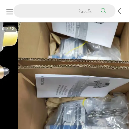
3
/
3