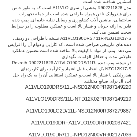
استثنایی شناخته شده است.
مدل R902211826 بخشی از سری A11VLO است که به طور خاص
برای هیدرولیک تلفن همراه طراحی شده است.از جمله تجهیزات
پمپ هیدرولیک رکسروث
ساختمانی، ماشین آلات کشاورزی و وسایل نقلیه جاده ای. پمپ دنده
قادر به ارائه جریان و فشار بالا است و عملکرد مطلوب را در شرایط
سخت تضمین می کند.
پمپ هیدرولیک پارکر
A11VLO190DRS / 11R-NZG12K17-S نسخه با طراحی دو ردیف،
دنده های مارپیچی طراحی شده است، که کارایی و دوام آن را افزایش
می دهد. پمپ از مواد با کیفیت بالا ساخته شده است،تضمین عملکرد
پمپ هیدرولیک ویکرز
طولانی مدت و حداقل الزامات نگهداری.
در نتیجه، پمپ دنده Rexroth R902211826 A11VLO190DRS/11R-
NZG12K17-S یک انتخاب قابل اعتماد و کارآمد برای کاربردهای
شیر هیدرولیک Rexroth
هیدرولیکی با فشار بالا است.و عملکرد استثنایی آن را به یک راه حل
ایده آل برای صنایع مختلف.
A11VLO190DRS/11L-NSD12N00P
R987149220
لوازم جانبی فیلتر رکسرت
A11VLO190DRS/11L-NTD12K02P
R987149219
A11VLO190LG2D/11L-NSD12N00
R987279887
دریچه هیدرولیک YUKEN
A11VLO190DR+A11VLO190DR
R902037421
پمپ هیدرولیک یوکن
A11VLO190DR/11L-NPD12N00V
R902127036