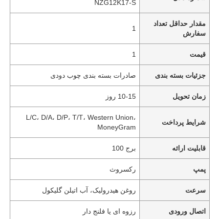
NZG12K17-S
مقدار حداقل تعداد
1
سفارش
قیمت
1
جزئیات بسته بندی
صادرات بسته بندی چوب دودی
زمان تحویل
10-15 روز
L/C، D/A، D/P، T/T، Western Union،
شرایط پرداخت
MoneyGram
قابلیت ارائه
برج 100
پمپ
رکسروث
سرعت
روغن هیدرولیک، آب اتیلن گلیکول
اتصال ورودی
رزوه ای یا فلنج دار