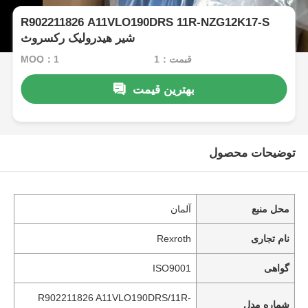
R902211826 A11VLO190DRS 11R-NZG12K17-S
شیر هیدرولیک رکسروث
قیمت：1
MOQ：1
بهترین قیمت
توضیحات محصول
محل منبع
آلمان
نام تجاری
Rexroth
گواهی
ISO9001
R902211826 A11VLO190DRS/11R-
شماره مدل