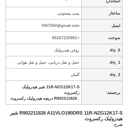
استاندارد
ساختار
پمپ پیستونی
ایمیل
Yli97584@gmail.com
سوخت
+85267220981
diy_0
روغن هیدرولیک
diy_1
حمل و نقل دریایی، حمل و نقل هوایی
diy_2
آلمان
11R-NZG12K17-S شیر هیدرولیک
خانه
برجسته:
رکسروث
,
R902211826 دریچه هیدرولیک رکسروث
محصولات
R902211826 A11VLO190DRS 11R-NZG12K17-S شیر
هیدرولیک رکسروث
شرح:
ویدیو