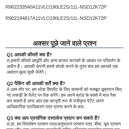
R902233540
A11VLO190LE2S/11L-NSD12K72P
R902194817
A11VLO190LE2S/11L-NSD12K72P
R902255505
A11VLO190LE2S/11L-NSD12K72RP
R902154643
A11VLO190LE2S/11L-NTD12K02P
अक्सर पूछे जाने वाले प्रश्न
R902233884
A11VLO190LE2S/11L-NZD12K02H
Q1 आपकी कीमतें क्या हैं?
A:
हमारी कीमतें आपूर्ति और अन्य बाजार कारकों के आधार पर परिवर्तन के
R902106321
A11VLO190LE2S/11L-NZD12K02H
अधीन हैं। आपकी कंपनी हमसे संपर्क करने के तुरंत बाद हम आपको एक
अद्यतन मूल्य सूची भेजेंगे।
R902198594
A11VLO190LE2S/11L-NZD12K02H
Q2 पैकिंग की आपकी शर्तें क्या हैं?
R902220946
A11VLO190LE2S/11L-NZD12K02P
A:
आम तौर पर, हम थोक शिपमेंट के लिए सामानों को मजबूत धूम्रपान किए
गए लकड़ी के पैलेट पर पैक करेंगे।हम अपने ब्रांड के बक्से में माल पैक
R902255713
A11VLO190LE2S/11L-NZD12K02P
कर सकते हैं अगर आप एक कानूनी रूप से पंजीकृत पेटेंट अपने
आधिकारिक प्राधिकरण पत्र प्राप्त करने के बाद.
R902225083
A11VLO190LE2S/11L-NZD12K02P
Q3 क्या आप प्रासंगिक दस्तावेज प्रदान कर सकते हैं?
A:
हां, हम विश्लेषण प्रमाण पत्र/अनुपालन प्रमाण पत्र, बीमा, मूल प्रमाण