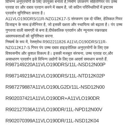
विभिन्न अनुप्रयोगों के लिए उपयुक्त बनाता है,निर्माण उपकरण सहितगियर पंप उच्च
प्रवाह दर और दबाव प्रदान करने में सक्षम है, जो कठिन परिस्थितियों में इष्टतम
प्रदर्शन सुनिश्चित करता है।
Rexroth हाइड्रोलिक पंप
A11VLO190DRS/11R-NZG12K17-S संस्करण एक दो पंक्ति, हेलिकल गियर
डिजाइन के साथ इंजीनियर है, जो इसकी दक्षता और स्थायित्व को बढ़ाता है। पंप उच्च
गुणवत्ता वाली सामग्री से बना है,दीर्घकालिक प्रदर्शन और न्यूनतम रखरखाव
पार्कर हाइड्रोलिक पंप
आवश्यकताओं को सुनिश्चित करना.
निष्कर्ष के रूप में, रेक्स्रोथ R902211826 A11VLO190DRS/11R-
NZG12K17-S गियर पंप उच्च दबाव हाइड्रोलिक अनुप्रयोगों के लिए एक
विकर्स हाइड्रोलिक पंप
विश्वसनीय और कुशल विकल्प है। इसकी मजबूत संरचना, उच्च प्रवाह दर,और
असाधारण प्रदर्शन इसे विभिन्न उद्योगों के लिए एक आदर्श समाधान बनाते हैं.
R987149220
A11VLO190DRS/11L-NSD12N00P
रेक्सरोथ हाइड्रोलिक वाल्व
R987149219
A11VLO190DRS/11L-NTD12K02P
R987279887
A11VLO190LG2D/11L-NSD12N00
रेक्स्रोथ फ़िल्टर सहायक उपकरण
R902037421
A11VLO190DR+A11VLO190DR
YUKEN हाइड्रोलिक वाल्व
R902127036
A11VLO190DR/11L-NPD12N00V
R902070399
A11VLO190DR/11L-NSD12K04
युकेन हाइड्रोलिक पंप