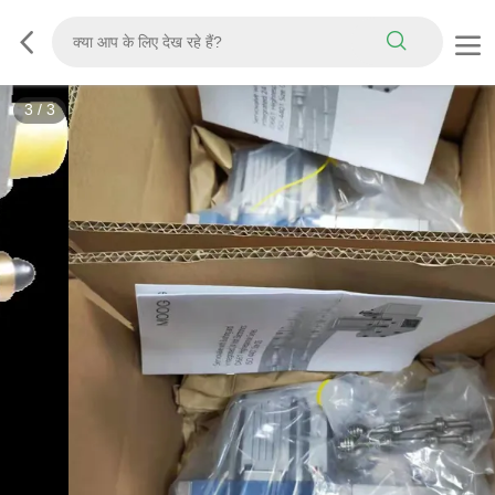
3
/
3