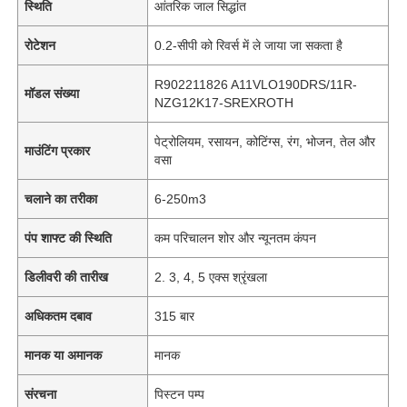
स्थिति
आंतरिक जाल सिद्धांत
रोटेशन
0.2-सीपी को रिवर्स में ले जाया जा सकता है
R902211826 A11VLO190DRS/11R-
मॉडल संख्या
NZG12K17-SREXROTH
पेट्रोलियम, रसायन, कोटिंग्स, रंग, भोजन, तेल और
माउंटिंग प्रकार
वसा
चलाने का तरीका
6-250m3
पंप शाफ्ट की स्थिति
कम परिचालन शोर और न्यूनतम कंपन
डिलीवरी की तारीख
2. 3, 4, 5 एक्स श्रृंखला
अधिकतम दबाव
315 बार
मानक या अमानक
मानक
संरचना
पिस्टन पम्प