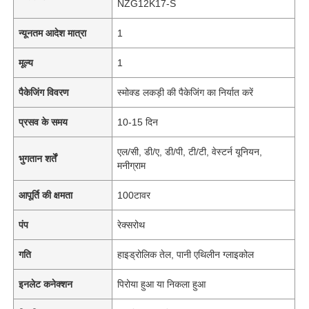
NZG12K17-S
न्यूनतम आदेश मात्रा
1
मूल्य
1
पैकेजिंग विवरण
स्मोक्ड लकड़ी की पैकेजिंग का निर्यात करें
प्रसव के समय
10-15 दिन
एल/सी, डी/ए, डी/पी, टी/टी, वेस्टर्न यूनियन,
भुगतान शर्तें
मनीग्राम
आपूर्ति की क्षमता
100टावर
पंप
रेक्सरोथ
गति
हाइड्रोलिक तेल, पानी एथिलीन ग्लाइकोल
इनलेट कनेक्शन
पिरोया हुआ या निकला हुआ