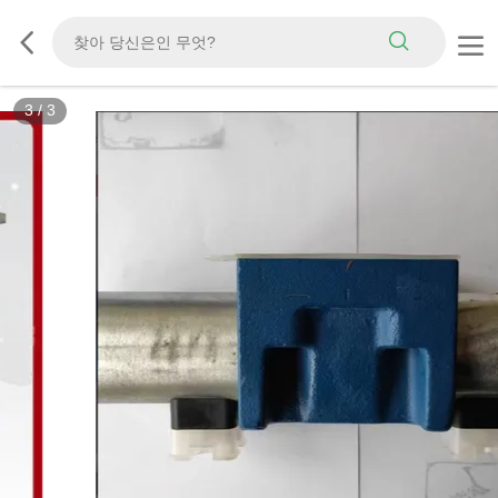
3
/
3