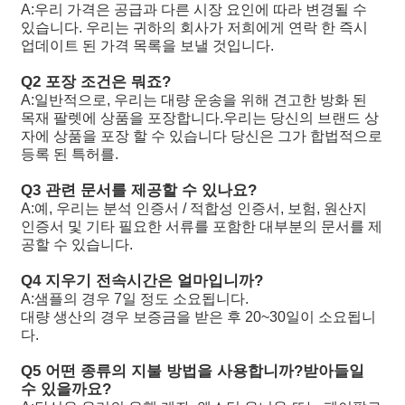
A:
우리 가격은 공급과 다른 시장 요인에 따라 변경될 수
R902106321
A11VLO190LE2S/11L-NZD12K02H
있습니다. 우리는 귀하의 회사가 저희에게 연락 한 즉시
업데이트 된 가격 목록을 보낼 것입니다.
R902198594
A11VLO190LE2S/11L-NZD12K02H
Q2 포장 조건은 뭐죠?
R902220946
A11VLO190LE2S/11L-NZD12K02P
A:
일반적으로, 우리는 대량 운송을 위해 견고한 방화 된
목재 팔렛에 상품을 포장합니다.우리는 당신의 브랜드 상
R902255713
A11VLO190LE2S/11L-NZD12K02P
자에 상품을 포장 할 수 있습니다 당신은 그가 합법적으로
등록 된 특허를.
R902225083
A11VLO190LE2S/11L-NZD12K02P
Q3 관련 문서를 제공할 수 있나요?
A:
예, 우리는 분석 인증서 / 적합성 인증서, 보험, 원산지
인증서 및 기타 필요한 서류를 포함한 대부분의 문서를 제
공할 수 있습니다.
Q4 지우기 전속시간은 얼마입니까?
A:
샘플의 경우 7일 정도 소요됩니다.
대량 생산의 경우 보증금을 받은 후 20~30일이 소요됩니
다.
Q5 어떤 종류의 지불 방법을 사용합니까?
받아들일
수 있을까요?