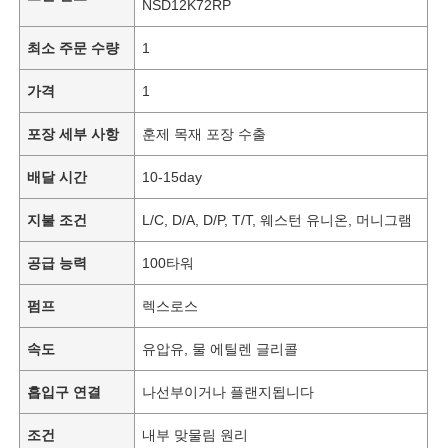
NSD12K72RP
최소 주문 수량
1
가격
1
포장 세부 사항
훈제 목재 포장 수출
배달 시간
10-15day
지불 조건
L/C, D/A, D/P, T/T, 웨스턴 유니온, 머니그램
공급 능력
100타워
펌프
렉스로스
속도
유압유, 물 에틸렌 글리콜
흡입구 연결
나선부이거나 플랜지됩니다
조건
내부 맞물림 원리