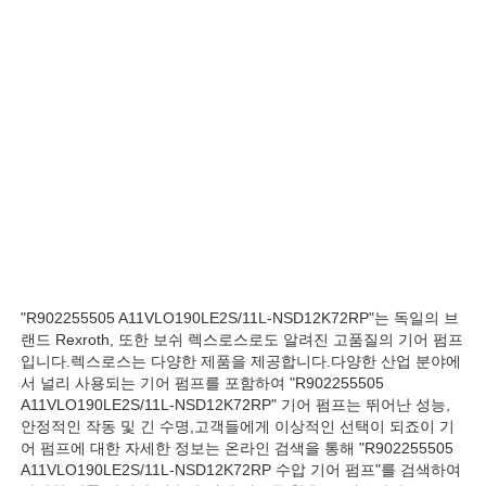
우리 에 관한 것
공장 투어
품질 관리
저희와 연락
"R902255505 A11VLO190LE2S/11L-NSD12K72RP"는 독일의 브
뉴스
랜드 Rexroth, 또한 보쉬 렉스로스로도 알려진 고품질의 기어 펌프
입니다.렉스로스는 다양한 제품을 제공합니다.다양한 산업 분야에
서 널리 사용되는 기어 펌프를 포함하여 "R902255505
A11VLO190LE2S/11L-NSD12K72RP" 기어 펌프는 뛰어난 성능,
사례
안정적인 작동 및 긴 수명,고객들에게 이상적인 선택이 되죠이 기
어 펌프에 대한 자세한 정보는 온라인 검색을 통해 "R902255505
A11VLO190LE2S/11L-NSD12K72RP 수압 기어 펌프"를 검색하여
견적 요청