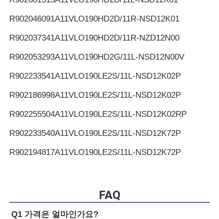
R902046091
A11VLO190HD2D/11R-NSD12K01
R902037341
A11VLO190HD2D/11R-NZD12N00
R902053293
A11VLO190HD2G/11L-NSD12N00V
R902233541
A11VLO190LE2S/11L-NSD12K02P
R902186998
A11VLO190LE2S/11L-NSD12K02P
R902255504
A11VLO190LE2S/11L-NSD12K02RP
R902233540
A11VLO190LE2S/11L-NSD12K72P
R902194817
A11VLO190LE2S/11L-NSD12K72P
R902255505
A11VLO190LE2S/11L-NSD12K72RP
R902154643
A11VLO190LE2S/11L-NTD12K02P
FAQ
R902233884
A11VLO190LE2S/11L-NZD12K02H
Q1 가격은 얼마인가요?