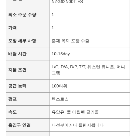
NZG62N00T-ES
최소 주문 수량
1
가격
1
포장 세부 사항
훈제 목재 포장 수출
배달 시간
10-15day
L/C, D/A, D/P, T/T, 웨스턴 유니온, 머니
지불 조건
그램
공급 능력
100타워
펌프
렉스로스
속도
유압유, 물 에틸렌 글리콜
흡입구 연결
나선부이거나 플랜지됩니다