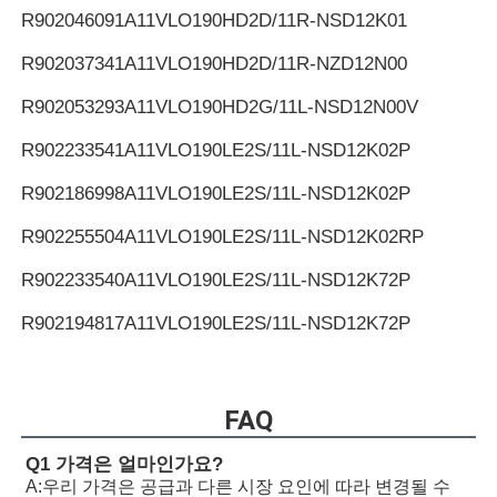
R902046091
A11VLO190HD2D/11R-NSD12K01
R902037341
A11VLO190HD2D/11R-NZD12N00
R902053293
A11VLO190HD2G/11L-NSD12N00V
R902233541
A11VLO190LE2S/11L-NSD12K02P
R902186998
A11VLO190LE2S/11L-NSD12K02P
R902255504
A11VLO190LE2S/11L-NSD12K02RP
R902233540
A11VLO190LE2S/11L-NSD12K72P
R902194817
A11VLO190LE2S/11L-NSD12K72P
R902255505
A11VLO190LE2S/11L-NSD12K72RP
R902154643
A11VLO190LE2S/11L-NTD12K02P
FAQ
R902233884
A11VLO190LE2S/11L-NZD12K02H
Q1 가격은 얼마인가요?
A:
우리 가격은 공급과 다른 시장 요인에 따라 변경될 수
R902106321
A11VLO190LE2S/11L-NZD12K02H