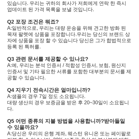
있습니다. 우리는 귀하의 회사가 저희에게 연락 한 즉시
업데이트 된 가격 목록을 보낼 것입니다.
R902198594
A11VLO190LE2S/11L-NZD12K02H
Q2 포장 조건은 뭐죠?
R902220946
A11VLO190LE2S/11L-NZD12K02P
A:
일반적으로, 우리는 대량 운송을 위해 견고한 방화 된
목재 팔렛에 상품을 포장합니다.우리는 당신의 브랜드 상
R902255713
A11VLO190LE2S/11L-NZD12K02P
자에 상품을 포장 할 수 있습니다 당신은 그가 합법적으로
등록 된 특허를.
R902225083
A11VLO190LE2S/11L-NZD12K02P
Q3 관련 문서를 제공할 수 있나요?
A:
예, 우리는 분석 인증서 / 적합성 인증서, 보험, 원산지
인증서 및 기타 필요한 서류를 포함한 대부분의 문서를 제
공할 수 있습니다.
Q4 지우기 전속시간은 얼마입니까?
A:
샘플의 경우 7일 정도 소요됩니다.
대량 생산의 경우 보증금을 받은 후 20~30일이 소요됩니
다.
Q5 어떤 종류의 지불 방법을 사용합니까?
받아들일
수 있을까요?
A:
당신은 우리의 은행 계좌, 웨스턴 유니온 또는 페이팔로