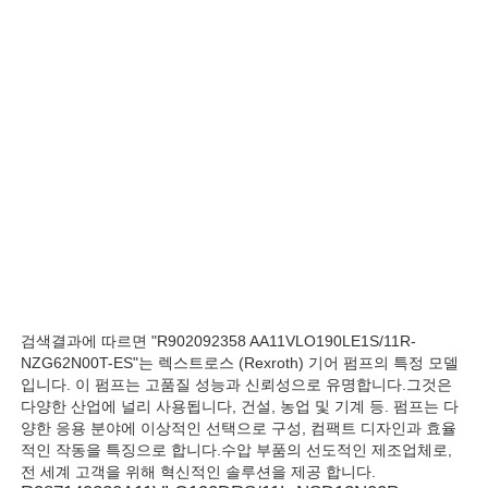
우리 에 관한 것
공장 투어
품질 관리
저희와 연락
뉴스
검색결과에 따르면 "R902092358 AA11VLO190LE1S/11R-
NZG62N00T-ES"는 렉스트로스 (Rexroth) 기어 펌프의 특정 모델
입니다. 이 펌프는 고품질 성능과 신뢰성으로 유명합니다.그것은
다양한 산업에 널리 사용됩니다, 건설, 농업 및 기계 등. 펌프는 다
사례
양한 응용 분야에 이상적인 선택으로 구성, 컴팩트 디자인과 효율
적인 작동을 특징으로 합니다.수압 부품의 선도적인 제조업체로,
전 세계 고객을 위해 혁신적인 솔루션을 제공 합니다.
견적 요청