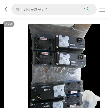
3
/
3