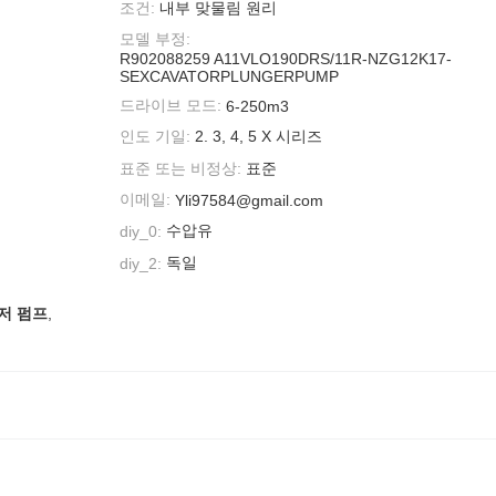
조건:
내부 맞물림 원리
모델 부정:
R902088259 A11VLO190DRS/11R-NZG12K17-
SEXCAVATORPLUNGERPUMP
드라이브 모드:
6-250m3
인도 기일:
2. 3, 4, 5 X 시리즈
표준 또는 비정상:
표준
이메일:
Yli97584@gmail.com
수압유
diy_0:
독일
diy_2:
론저 펌프
,