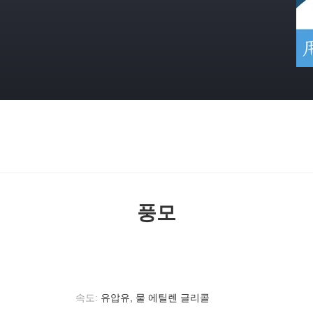
격
풍모
속도:
유압유, 물 에틸렌 글리콜