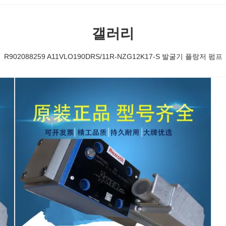
갤러리
R902088259 A11VLO190DRS/11R-NZG12K17-S 발굴기 플랑저 펌프