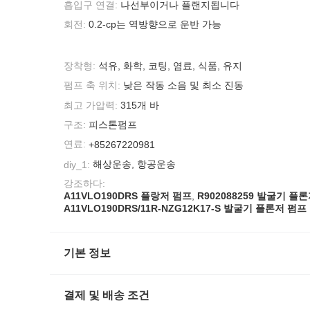
흡입구 연결:
나선부이거나 플랜지됩니다
회전:
0.2-cp는 역방향으로 운반 가능
장착형:
석유, 화학, 코팅, 염료, 식품, 유지
펌프 축 위치:
낮은 작동 소음 및 최소 진동
최고 가압력:
315개 바
구조:
피스톤펌프
연료:
+85267220981
해상운송, 항공운송
diy_1:
강조하다:
A11VLO190DRS 플랑저 펌프
,
R902088259 발굴기 플
A11VLO190DRS/11R-NZG12K17-S 발굴기 플론저 펌프
기본 정보
결제 및 배송 조건