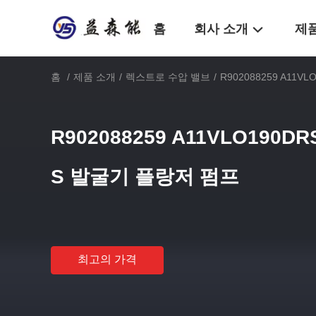
홈
회사 소개
제
홈
/
제품 소개
/
렉스트로 수압 밸브
/
R902088259 A11V
R902088259 A11VLO190DR
S 발굴기 플랑저 펌프
최고의 가격