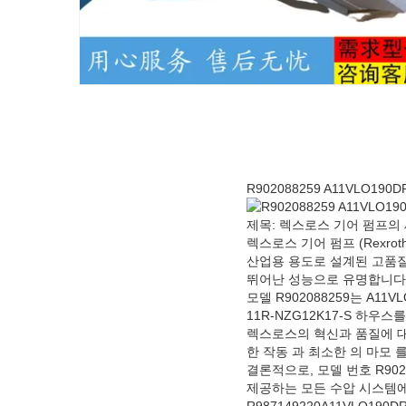
R902088259 A11VLO19
제목: 렉스로스 기어 펌프의 세부
렉스로스 기어 펌프 (Rexroth
산업용 용도로 설계된 고품질
뛰어난 성능으로 유명합니다
모델 R902088259는 A
11R-NZG12K17-S 하
렉스로스의 혁신과 품질에 대
한 작동 과 최소한 의 마모 
결론적으로, 모델 번호 R902
제공하는 모든 수압 시스템에
R987149220
A11VLO190DR