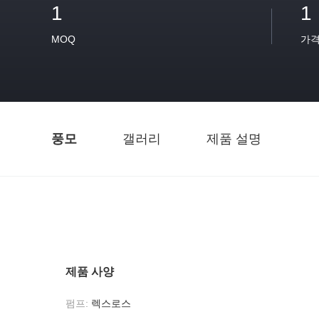
1
1
MOQ
가
풍모
갤러리
제품 설명
제품 사양
펌프:
렉스로스