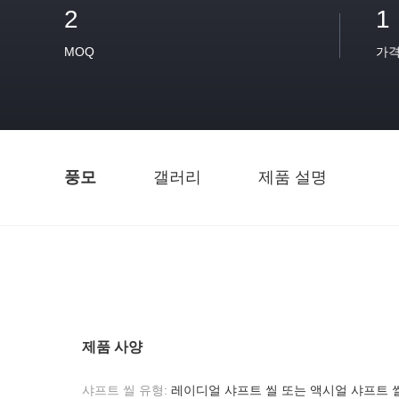
2
1
MOQ
가
풍모
갤러리
제품 설명
제품 사양
샤프트 씰 유형:
레이디얼 샤프트 씰 또는 액시얼 샤프트 