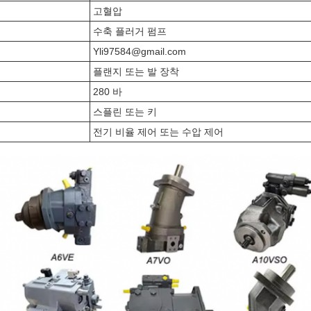
고혈압
수축 플러거 펌프
Yli97584@gmail.com
플랜지 또는 발 장착
280 바
스플린 또는 키
전기 비율 제어 또는 수압 제어