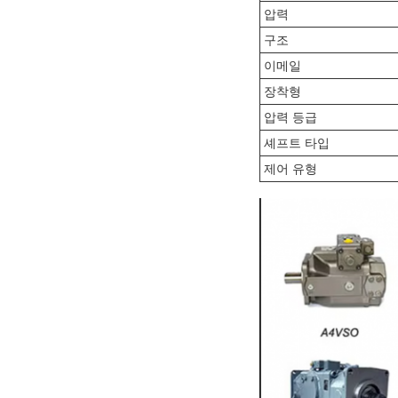
압력
구조
이메일
장착형
압력 등급
셰프트 타입
제어 유형