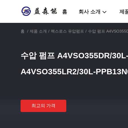
홈
회사 소개
제
홈
/
제품 소개
/
렉스로스 유압펌프
/
수압 펌프 A4VSO355DR
수압 펌프 A4VSO355DR/30L
A4VSO355LR2/30L-PPB13N
최고의 가격