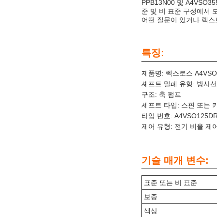
PPB13N00 및 A4VS
준 및 비 표준 구성에서 
어떤 질문이 있거나 렉스트로
특징:
제품명: 렉스로스 A4VSO1
셰프트 밀폐 유형: 방사선
구조: 축 펌프
셰프트 타입: 스핀 또는 
타입 번호: A4VSO125DR
제어 유형: 전기 비율 제
기술 매개 변수:
표준 또는 비 표준
보증
색상