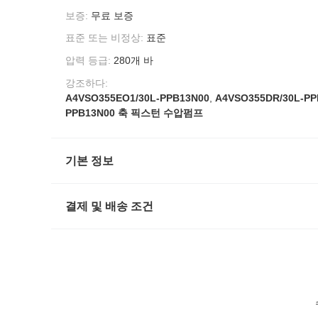
보증:
무료 보증
표준 또는 비정상:
표준
압력 등급:
280개 바
강조하다:
A4VSO355EO1/30L-PPB13N00
,
A4VSO355DR/30L-PP
PPB13N00 축 픽스턴 수압펌프
기본 정보
결제 및 배송 조건