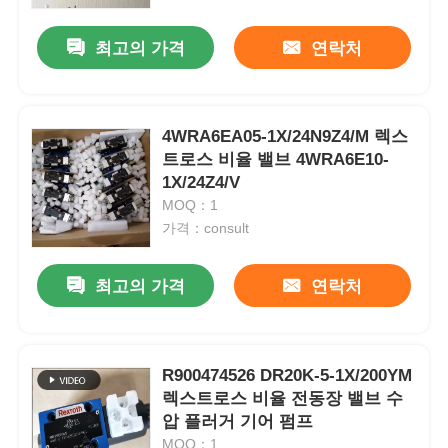
최고의 가격
연락처
우리 에 관한 것
공장 투어
4WRA6EA05-1X/24N9Z4/M 렉스
트로스 비율 밸브 4WRA6E10-
1X/24Z4/V
품질 관리
MOQ：1
가격：consult
저희와 연락
최고의 가격
연락처
뉴스
사례
R900474526 DR20K-5-1X/200YM
렉스트로스 비율 전동장 밸브 수
압 플러거 기어 펌프
견적 요청
MOQ：1