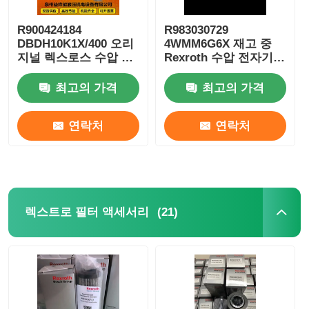
R900424184
R983030729
DBDH10K1X/400 오리
4WMM6G6X 재고 중
지널 렉스로스 수압 밸
Rexroth 수압 전자기
브 수압 펌프 전체 시리
밸브 수압 오일 펌프
즈
최고의 가격
최고의 가격
연락처
연락처
(21)
렉스트로 필터 액세서리