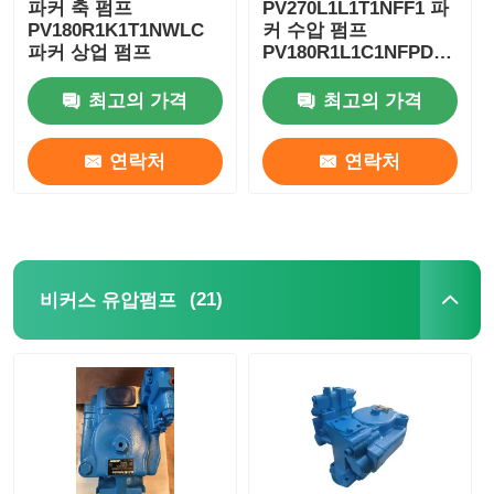
파커 축 펌프
PV270L1L1T1NFF1 파
PV180R1K1T1NWLC
커 수압 펌프
파커 상업 펌프
PV180R1L1C1NFPD
PV270L1D3T1N001
최고의 가격
최고의 가격
연락처
연락처
(21)
비커스 유압펌프