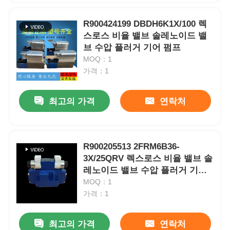
R900424199 DBDH6K1X/100 렉
스로스 비율 밸브 솔레노이드 밸
브 수압 플러거 기어 펌프
MOQ：1
가격：1
최고의 가격
연락처
R900205513 2FRM6B36-
3X/25QRV 렉스로스 비율 밸브 솔
레노이드 밸브 수압 플러거 기어
펌프
MOQ：1
가격：1
최고의 가격
연락처