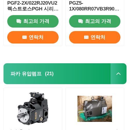
PGF2-2X/022RJ20VU2
PGZ5-
렉스트로스PGH 시리
1X/080RR07VB3R90123005
즈 고압 기어 오일 펌프
RexrothPGH 시리즈
유연 철
고압 기어 오일 펌프 유
최고의 가격
최고의 가격
연 철
연락처
연락처
(21)
파카 유압펌프