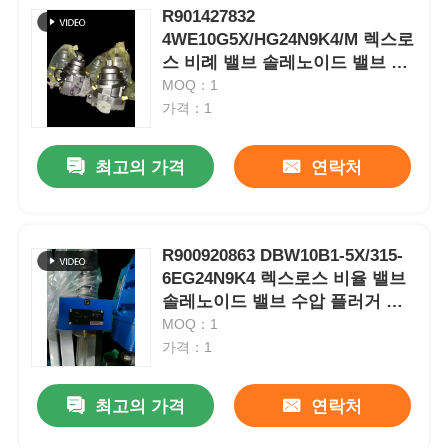
R901427832
4WE10G5X/HG24N9K4/M 렉스로
스 비례 밸브 솔레노이드 밸브 수
압 플랑저 기어 펌프
MOQ：1
가격：1
최고의 가격
연락처
R900920863 DBW10B1-5X/315-
6EG24N9K4 렉스로스 비율 밸브
솔레노이드 밸브 수압 플러거 기
어 펌프
MOQ：1
가격：1
최고의 가격
연락처