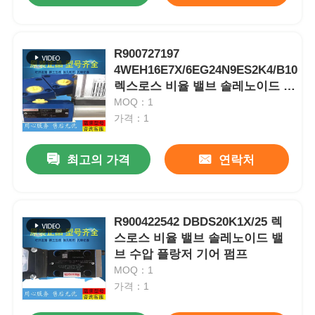
R900727197
4WEH16E7X/6EG24N9ES2K4/B10
렉스로스 비율 밸브 솔레노이드 밸
브 수압 플랑저 기어 펌프
MOQ：1
가격：1
최고의 가격
연락처
R900422542 DBDS20K1X/25 렉
스로스 비율 밸브 솔레노이드 밸
브 수압 플랑저 기어 펌프
MOQ：1
가격：1