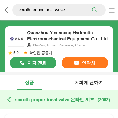
Quanzhou Yisenneng Hydraulic
Electromechanical Equipment Co., Ltd.
Nan'an, Fujian Province, China
5.0
확인된 공급자
지금 전화
연락처
상품
저희에 관하여
rexroth proportional valve 온라인 제조
(2062)