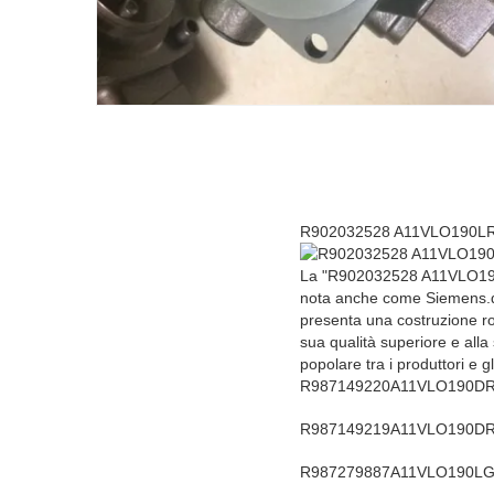
R902032528 A11VLO190LR
La "R902032528 A11VLO190L
nota anche come Siemens.d
presenta una costruzione rob
sua qualità superiore e al
popolare tra i produttori e 
R987149220
A11VLO190DR
R987149219
A11VLO190DR
R987279887
A11VLO190LG