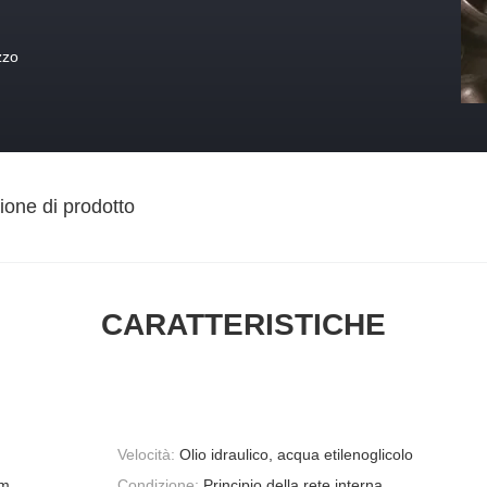
zzo
ione di prodotto
CARATTERISTICHE
Velocità:
Olio idraulico, acqua etilenoglicolo
mm
Condizione:
Principio della rete interna