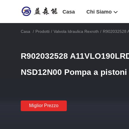
Casa
Chi Siamo
Casa
/
Prodotti
/
Valvola Idraulica Rexroth
/
R902032528 A
R902032528 A11VLO190LRD
NSD12N00 Pompa a pistoni 
Miglior Prezzo