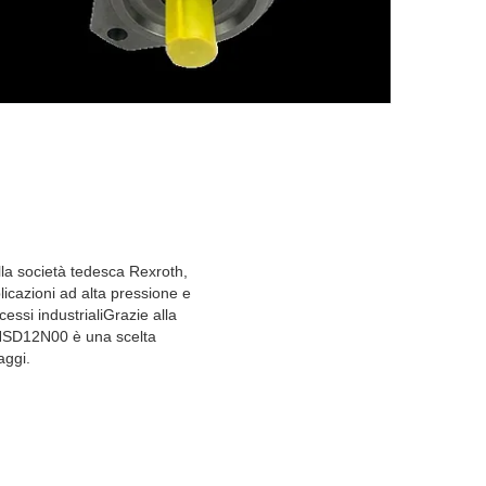
 società tedesca Rexroth,
azioni ad alta pressione e
essi industrialiGrazie alla
-NSD12N00 è una scelta
aggi.