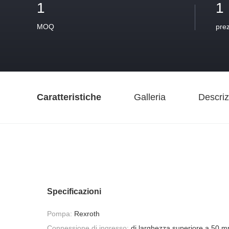
1
1
MOQ
pre
Caratteristiche
Galleria
Descriz
Specificazioni
Pompa:
Rexroth
Connessione di ingresso:
di larghezza superiore a 50 