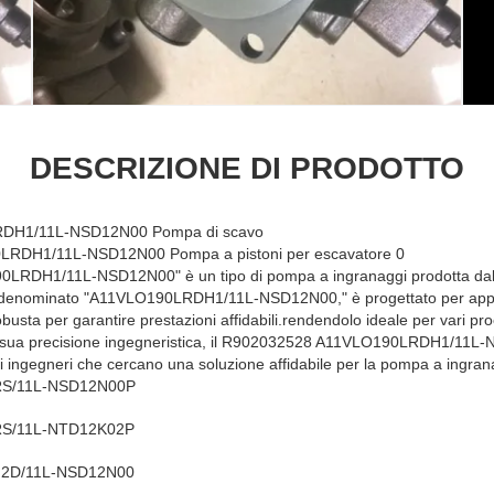
DESCRIZIONE DI PRODOTTO
DH1/11L-NSD12N00 Pompa di scavo
RDH1/11L-NSD12N00" è un tipo di pompa a ingranaggi prodotta dalla
enominato "A11VLO190LRDH1/11L-NSD12N00," è progettato per applic
usta per garantire prestazioni affidabili.rendendolo ideale per vari proc
la sua precisione ingegneristica, il R902032528 A11VLO190LRDH1/11L
gli ingegneri che cercano una soluzione affidabile per la pompa a ingran
S/11L-NSD12N00P
S/11L-NTD12K02P
2D/11L-NSD12N00