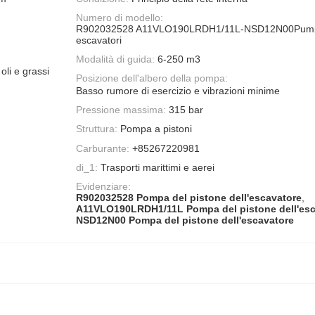
Numero di modello:
R902032528 A11VLO190LRDH1/11L-NSD12N00Pumpa
escavatori
Modalità di guida:
6-250 m3
 oli e grassi
Posizione dell'albero della pompa:
Basso rumore di esercizio e vibrazioni minime
Pressione massima:
315 bar
Struttura:
Pompa a pistoni
Carburante:
+85267220981
di_1:
Trasporti marittimi e aerei
Evidenziare:
R902032528 Pompa del pistone dell'escavatore
,
A11VLO190LRDH1/11L Pompa del pistone dell'esc
NSD12N00 Pompa del pistone dell'escavatore