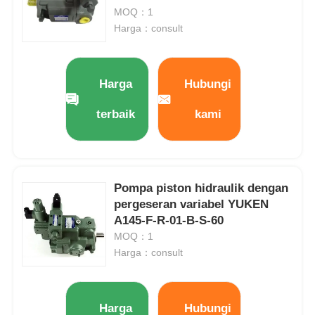
MOQ：1
Harga：consult
Harga
Hubungi
terbaik
kami
Pompa piston hidraulik dengan
pergeseran variabel YUKEN
A145-F-R-01-B-S-60
Beranda
MOQ：1
Harga：consult
Produk
Harga
Hubungi
Video