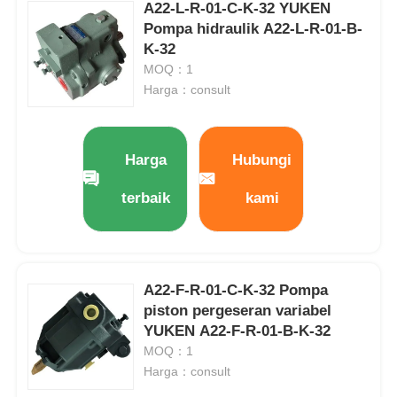
A22-L-R-01-C-K-32 YUKEN
Pompa hidraulik A22-L-R-01-B-
Pompa hidrolik REXROTH
K-32
MOQ：1
Harga：consult
Pompa hidraulik Parker
Pompa Hidraulik Vickers
Harga
Hubungi
terbaik
kami
Katup hidraulik Rexroth
Aksesoris Filter Rexroth
A22-F-R-01-C-K-32 Pompa
piston pergeseran variabel
YUKEN Hydraulic Valve (Klep Hidraulik YUKEN)
YUKEN A22-F-R-01-B-K-32
MOQ：1
Harga：consult
Pompa Hidrolik Yuken