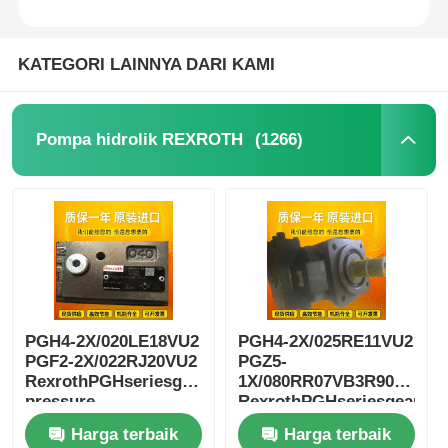
KATEGORI LAINNYA DARI KAMI
(1266)
Pompa hidrolik REXROTH
PGH4-2X/020LE18VU2
PGH4-2X/025RE11VU2
PGF2-2X/022RJ20VU2
PGZ5-
RexrothPGHseriesgearhigh-
1X/080RR07VB3R90123005
pressure
RexrothPGHseriesgearhig
oilpumpductile iron
pressure
Harga terbaik
Harga terbaik
oilpumpductile iron