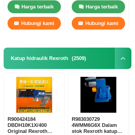
210 Bar
C25V-31
Harga terbaik
Harga terbaik
Hubungi kami
Hubungi kami
(2509)
Katup hidraulik Rexroth
R900424184
R983030729
DBDH10K1X/400
4WMM6G6X Dalam
Original Rexroth
stok Rexroth katup