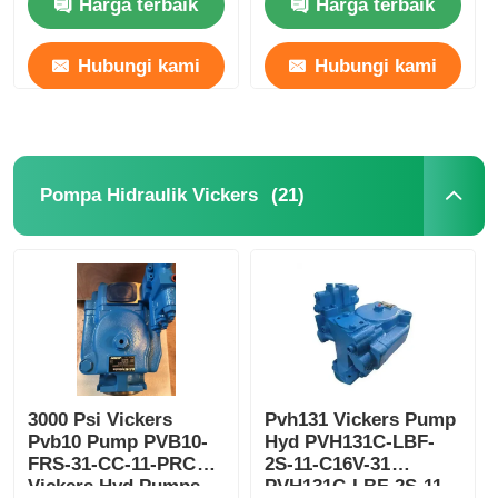
Harga terbaik
Harga terbaik
Hubungi kami
Hubungi kami
(21)
Pompa Hidraulik Vickers
3000 Psi Vickers
Pvh131 Vickers Pump
Pvb10 Pump PVB10-
Hyd PVH131C-LBF-
FRS-31-CC-11-PRC
2S-11-C16V-31
Vickers Hyd Pumps
PVH131C-LBF-2S-11-