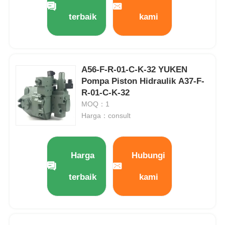
terbaik
kami
Tentang Kami
Tur Pabrik
A56-F-R-01-C-K-32 YUKEN
Pompa Piston Hidraulik A37-F-
R-01-C-K-32
Kontrol kualitas
MOQ：1
Harga：consult
Hubungi Kami
Harga
Hubungi
Berita
terbaik
kami
Kasus
Minta Kutipan