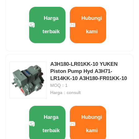
Harga
Hubungi
terbaik
kami
A3H180-LR01KK-10 YUKEN
Piston Pump Hyd A3H71-
LR14KK-10 A3H180-FR01KK-10
MOQ：1
Harga：consult
Harga
Hubungi
terbaik
kami