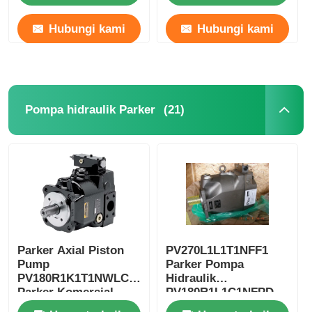
Hubungi kami
Hubungi kami
(21)
Pompa hidraulik Parker
Parker Axial Piston
PV270L1L1T1NFF1
Pump
Parker Pompa
PV180R1K1T1NWLC
Hidraulik
Parker Komersial
PV180R1L1C1NFPD
Pompa
PV270L1D3T1N001