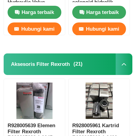
Hydraulic Valve
solenoid hidrolik
Hydraulic Pump Seri
pompa minyak
Harga terbaik
Harga terbaik
Lengkap
hidrolik
Hubungi kami
Hubungi kami
(21)
Aksesoris Filter Rexroth
R928005639 Elemen
R928005961 Kartrid
Filter Rexroth
Filter Rexroth