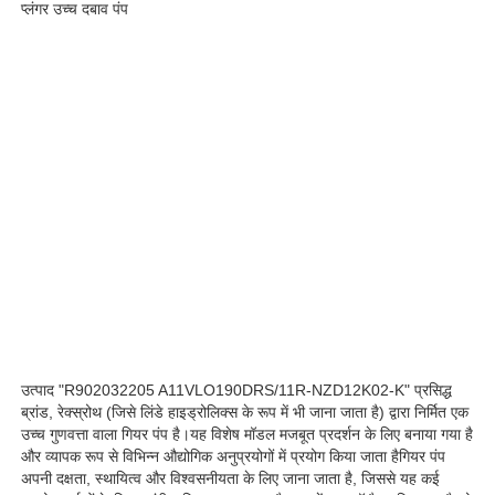
प्लंगर उच्च दबाव पंप
हमारे बारे में
फ़ैक्टरी टूर
गुणवत्ता नियंत्रण
हमसे संपर्क करें
समाचार
उत्पाद "R902032205 A11VLO190DRS/11R-NZD12K02-K" प्रसिद्ध
ब्रांड, रेक्स्रोथ (जिसे लिंडे हाइड्रोलिक्स के रूप में भी जाना जाता है) द्वारा निर्मित एक
मामले
उच्च गुणवत्ता वाला गियर पंप है।यह विशेष मॉडल मजबूत प्रदर्शन के लिए बनाया गया है
और व्यापक रूप से विभिन्न औद्योगिक अनुप्रयोगों में प्रयोग किया जाता हैगियर पंप
अपनी दक्षता, स्थायित्व और विश्वसनीयता के लिए जाना जाता है, जिससे यह कई
उद्धरण मांगें