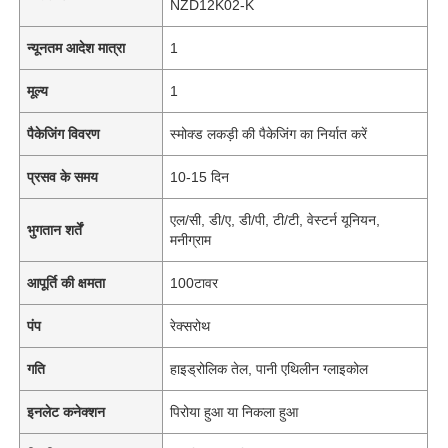
NZD12K02-K
न्यूनतम आदेश मात्रा
1
मूल्य
1
पैकेजिंग विवरण
स्मोक्ड लकड़ी की पैकेजिंग का निर्यात करें
प्रसव के समय
10-15 दिन
एल/सी, डी/ए, डी/पी, टी/टी, वेस्टर्न यूनियन,
भुगतान शर्तें
मनीग्राम
आपूर्ति की क्षमता
100टावर
पंप
रेक्सरोथ
गति
हाइड्रोलिक तेल, पानी एथिलीन ग्लाइकोल
इनलेट कनेक्शन
पिरोया हुआ या निकला हुआ