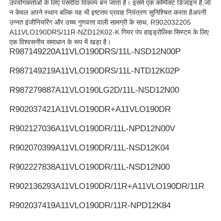
उपयोगकर्ताओं के लिए पसंदीदा विकल्प बन जाता है। इसमें एक कॉम्पैक्ट डिजाइन है,जो
न केवल अपने स्थान बल्कि यह भी इष्टतम प्रवाह नियंत्रण सुनिश्चित करता हैअपनी
उन्नत इंजीनियरिंग और उच्च गुणवत्ता वाली सामग्री के साथ, R902032205
Rexroth हाइड्रोलिक पंप
A11VLO190DRS/11R-NZD12K02-K गियर पंप हाइड्रोलिक सिस्टम के लिए
एक विश्वसनीय समाधान के रूप में खड़ा है।
R987149220
A11VLO190DRS/11L-NSD12N00P
पार्कर हाइड्रोलिक पंप
R987149219
A11VLO190DRS/11L-NTD12K02P
विकर्स हाइड्रोलिक पंप
R987279887
A11VLO190LG2D/11L-NSD12N00
R902037421
A11VLO190DR+A11VLO190DR
रेक्सरोथ हाइड्रोलिक वाल्व
R902127036
A11VLO190DR/11L-NPD12N00V
R902070399
A11VLO190DR/11L-NSD12K04
रेक्स्रोथ फ़िल्टर सहायक उपकरण
R902227838
A11VLO190DR/11L-NSD12N00
YUKEN हाइड्रोलिक वाल्व
R902136293
A11VLO190DR/11R+A11VLO190DR/11R
R902037419
A11VLO190DR/11R-NPD12K84
युकेन हाइड्रोलिक पंप