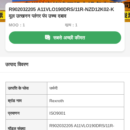
R902032205 A11VLO190DRS/11R-NZD12K02-K
मूल उत्खनन प्लंगर पंप उच्च दबाव
MOQ：1
मूल्य：1
सबसे अच्छी कीमत
उत्पाद विवरण
उत्पत्ति के प्लेस
जर्मनी
ब्रांड नाम
Rexroth
प्रमाणन
ISO9001
R902032205 A11VLO190DRS/11R-
मॉडल संख्या