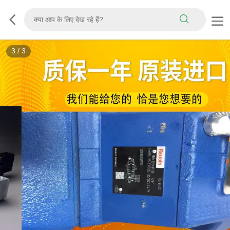
3
/
3