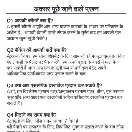
R902154643
A11VLO190LE2S/11L-NTD12K02P
अक्सर पूछे जाने वाले प्रश्न
R902233884
A11VLO190LE2S/11L-NZD12K02H
Q1 आपकी कीमतें क्या हैं?
A:
हमारी कीमतें आपूर्ति और अन्य बाजार कारकों के आधार पर परिवर्तन के
R902106321
A11VLO190LE2S/11L-NZD12K02H
अधीन हैं। आपकी कंपनी हमसे संपर्क करने के तुरंत बाद हम आपको एक
अद्यतन मूल्य सूची भेजेंगे।
R902198594
A11VLO190LE2S/11L-NZD12K02H
Q2 पैकिंग की आपकी शर्तें क्या हैं?
R902220946
A11VLO190LE2S/11L-NZD12K02P
A:
आम तौर पर, हम थोक शिपमेंट के लिए सामानों को मजबूत धूम्रपान किए
गए लकड़ी के पैलेट पर पैक करेंगे।हम अपने ब्रांड के बक्से में माल पैक
R902255713
A11VLO190LE2S/11L-NZD12K02P
कर सकते हैं अगर आप एक कानूनी रूप से पंजीकृत पेटेंट अपने
आधिकारिक प्राधिकरण पत्र प्राप्त करने के बाद.
R902225083
A11VLO190LE2S/11L-NZD12K02P
Q3 क्या आप प्रासंगिक दस्तावेज प्रदान कर सकते हैं?
A:
हां, हम विश्लेषण प्रमाण पत्र/अनुपालन प्रमाण पत्र, बीमा, मूल प्रमाण
पत्र और अन्य आवश्यक दस्तावेजों सहित अधिकांश दस्तावेज प्रदान कर
सकते हैं।
Q4 मिटाने का समय क्या है?
A:
नमूनों के लिए, लीड समय लगभग 7 दिन है।
बड़े पैमाने पर उत्पादन के लिए, डिपॉजिट भुगतान प्राप्त करने के बाद लीड