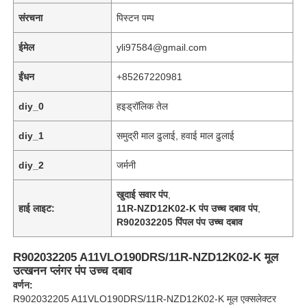
संरचना
पिस्टन पम्प
ईमेल
yli97584@gmail.com
ईंधन
+85267220981
diy_0
हइड्रॉलिक तेल
diy_1
समुद्री माल ढुलाई, हवाई माल ढुलाई
diy_2
जर्मनी
खुदाई सवार पंप
,
हाई लाइट:
11R-NZD12K02-K पंप उच्च दबाव पंप
,
घर
R902032205 पिंपल पंप उच्च दबाव
R902032205 A11VLO190DRS/11R-NZD12K02-K मूल
उत्पादों
उत्खनन प्लंगर पंप उच्च दबाव
वर्णन:
R902032205 A11VLO190DRS/11R-NZD12K02-K मूल एक्सलेक्टर
वीडियो