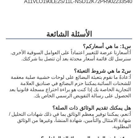
A11VLO190LE2S/11L-NSD12K72P
R902233540
A11VLO190LE2S/11L-NSD12K72P
R902194817
A11VLO190LE2S/11L-NSD12K72RP
R902255505
الأسئلة الشائعة
A11VLO190LE2S/11L-NTD12K02P
R902154643
س1: ما هي أسعاركم؟
A11VLO190LE2S/11L-NZD12K02H
R902233884
أ:
أسعارنا عرضة للتغيير اعتماداً على العوامل السوقية الأخرى.
سنرسل لك قائمة أسعار محدثة بعد أن تتصل بنا شركتك.
A11VLO190LE2S/11L-NZD12K02H
R902106321
س2 ما هي شروط التعبئة؟
A11VLO190LE2S/11L-NZD12K02H
R902198594
أ:
عادةً ما نقوم بتعبئة البضائع على لوحات خشبية صلبة معقمة
للشحنات السائبة.يمكننا حزم البضائع في صناديق العلامة
A11VLO190LE2S/11L-NZD12K02P
R902220946
التجارية الخاصة بك إذا كنت هو براءة اختراع مسجلة قانونيا بعد
الحصول على رسالة التفويض الرسمي الخاص بك.
A11VLO190LE2S/11L-NZD12K02P
R902255713
هل يمكنك تقديم الوثائق ذات الصلة؟
A11VLO190LE2S/11L-NZD12K02P
R902225083
أ:
نعم، يمكننا توفير معظم الوثائق بما في ذلك شهادات التحليل /
شهادة الامتثال والتأمين، شهادة المنشأ، وغيرها من الوثائق
المطلوبة.