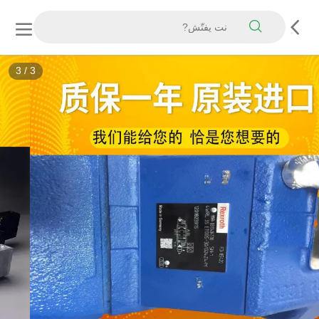
3
/
3