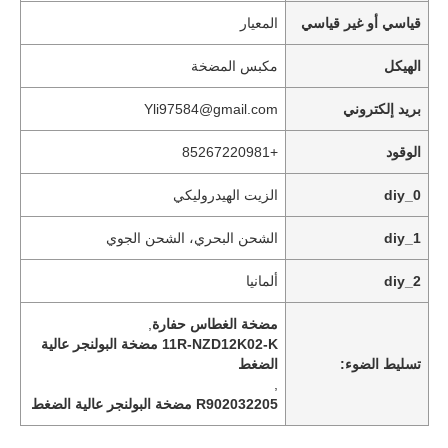
قياسي أو غير قياسي
المعيار
الهيكل
مكبس المضخة
بريد إلكتروني
Yli97584@gmail.com
الوقود
+85267220981
diy_0
الزيت الهيدروليكي
diy_1
الشحن البحري، الشحن الجوي
diy_2
ألمانيا
المنزل
مضخة الغطاس حفارة
,
11R-NZD12K02-K مضخة البولنجر عالية
تسليط الضوء:
الضغط
منتجات
,
R902032205 مضخة البولنجر عالية الضغط
فيديوهات