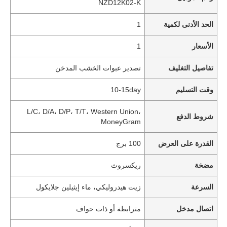
NZD12K02-K
الحد الأدنى لكمية
1
الأسعار
1
تفاصيل التغليف
تصدير عبوات الخشب المدخن
وقت التسليم
10-15day
L/C، D/A، D/P، T/T، Western Union،
شروط الدفع
MoneyGram
القدرة على العرض
100 برج
مضخة
ريكسروث
السرعة
زيت هيدروليكي، ماء إيثيلين جلايكول
اتصال مدخل
مترابطة أو ذات حواف