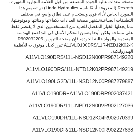
مضخة معدات عالية الجودة المصنعة من قبل العلامة التجارية الشهيرة ،
Rexroth (المعروفة أيضًا باسم Linde Hydraulics).تم تصميم هذا
النموذج الخاص لأداء قوي ويستخدم على نطاق واسع في مختلف
مضخة هيدروليكية ريكسروث
التطبيقات الصناعيةتشتهر مضخة العدادات بكفاءتها ومتانتها وموثوقيتها،
مما يجعلها الخيار المفضل للعديد من المستخدمين.الذي لا يقتصر فقط
على مساحة ولكن أيضا يضمن التحكم الأمثل في التدفقمع الهندسة
مضخة باركر الهيدروليكية
المتقدمة والمواد عالية الجودة، فإن مضخة التروس R902032205
A11VLO190DRS/11R-NZD12K02-K تبرز كحل موثوق به للأنظمة
الهيدروليكية.
مضخة هيدروليكية فيكرز
A11VLO190DRS/11L-NSD12N00P
R987149220
A11VLO190DRS/11L-NTD12K02P
R987149219
صمام ريكسروث الهيدروليكي
A11VLO190LG2D/11L-NSD12N00
R987279887
A11VLO190DR+A11VLO190DR
R902037421
ملحقات مرشح ريكسروث
A11VLO190DR/11L-NPD12N00V
R902127036
الصمام الهيدروليكي YUKEN
A11VLO190DR/11L-NSD12K04
R902070399
A11VLO190DR/11L-NSD12N00
R902227838
مضخة هيدروليكية Yuken