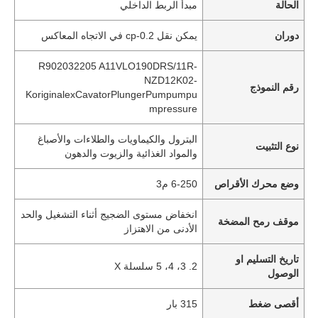
الحالة
مبدأ الربط الداخلي
دوران
يمكن نقل 0.2-cp في الاتجاه المعاكس
R902032205 A11VLO190DRS/11R-
NZD12K02-
رقم النموذج
KoriginalexCavatorPlungerPumpumpu
mpressure
البترول والكيماويات والطلاءات والأصباغ
نوع التثبيت
والمواد الغذائية والزيوت والدهون
وضع محرك الأقراص
6-250 م3
انخفاض مستوى الضجيج أثناء التشغيل والحد
موقف رمح المضخة
الأدنى من الاهتزاز
تاريخ التسليم او
2. 3، 4، 5 سلسلة X
الوصول
أقصى ضغط
315 بار