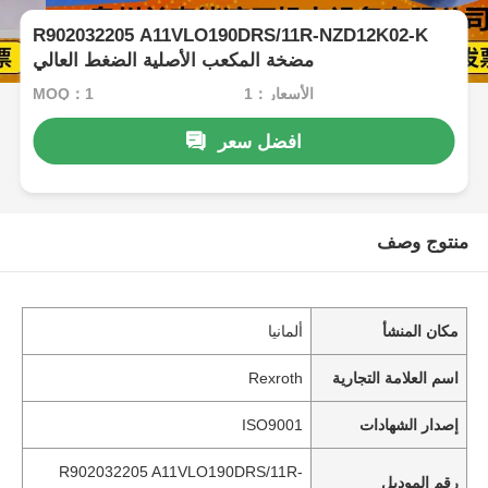
R902032205 A11VLO190DRS/11R-NZD12K02-K
مضخة المكعب الأصلية الضغط العالي
الأسعار：1
MOQ：1
افضل سعر
منتوج وصف
مكان المنشأ
ألمانيا
اسم العلامة التجارية
Rexroth
إصدار الشهادات
ISO9001
R902032205 A11VLO190DRS/11R-
رقم الموديل