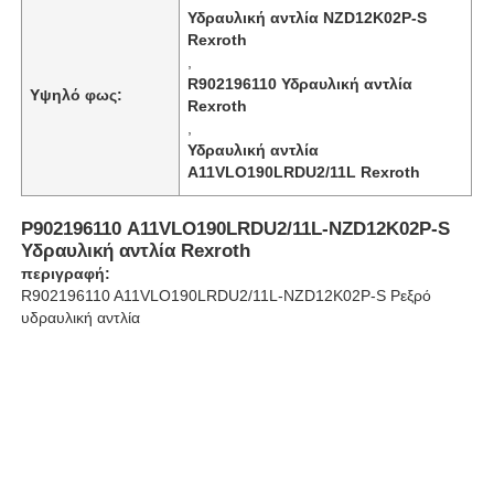
Υδραυλική αντλία NZD12K02P-S
Rexroth
,
Σχετικά με εμάς
R902196110 Υδραυλική αντλία
Υψηλό φως:
Rexroth
,
Επισκέψεις στο εργοστάσιο
Υδραυλική αντλία
A11VLO190LRDU2/11L Rexroth
Ποιοτικός έλεγχος
Ρ902196110 A11VLO190LRDU2/11L-NZD12K02P-S
Υδραυλική αντλία Rexroth
Επικοινωνήστε μαζί μας
περιγραφή:
R902196110 A11VLO190LRDU2/11L-NZD12K02P-S Ρεξρό
υδραυλική αντλία
Ειδήσεις
Υποθέσεις
Ζητήστε μια προσφορά