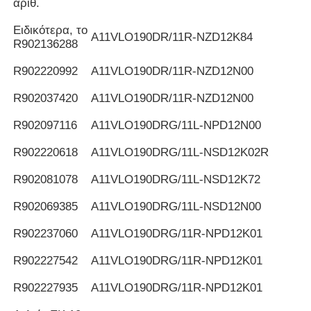
αριθ.
Ειδικότερα, το
Α11VLO190DR/11R-NZD12K84
R902136288
R902220992
Α11VLO190DR/11R-NZD12N00
R902037420
Α11VLO190DR/11R-NZD12N00
R902097116
Α11VLO190DRG/11L-NPD12N00
R902220618
Α11VLO190DRG/11L-NSD12K02R
R902081078
Α11VLO190DRG/11L-NSD12K72
R902069385
Α11VLO190DRG/11L-NSD12N00
R902237060
Α11VLO190DRG/11R-NPD12K01
R902227542
Α11VLO190DRG/11R-NPD12K01
R902227935
Α11VLO190DRG/11R-NPD12K01