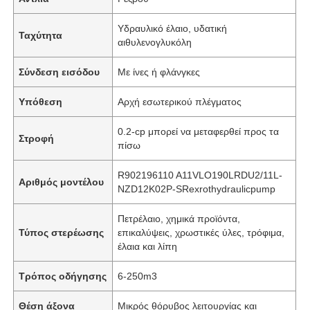
Υδραυλικό έλαιο, υδατική
Ταχύτητα
αιθυλενογλυκόλη
Σύνδεση εισόδου
Με ίνες ή φλάνγκες
Υπόθεση
Αρχή εσωτερικού πλέγματος
0.2-cp μπορεί να μεταφερθεί προς τα
Στροφή
πίσω
R902196110 A11VLO190LRDU2/11L-
Αριθμός μοντέλου
NZD12K02P-SRexrothydraulicpump
Πετρέλαιο, χημικά προϊόντα,
Τύπος στερέωσης
επικαλύψεις, χρωστικές ύλες, τρόφιμα,
έλαια και λίπη
Τρόπος οδήγησης
6-250m3
Θέση άξονα
Μικρός θόρυβος λειτουργίας και