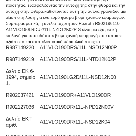
ποιότητας, εξασφαλίζοντας την αντοχή της στην φθορά και την
αντοχή στην φθορά.καθιστώντας αυτή την αντλία γρανάζων μια
αξιόπιστη λύση για ένα ευρύ φάσμα βιομηχανικών εφαρμογών.
Συμπερασματικά, η αντλία ταχυτήτων Rexroth R902196110
A11VLO190LRDU2/11L-NZD12K02P-S είναι μια εξαιρετική
επιλογή για οποιαδήποτε βιομηχανική εφαρμογή που απαιτεί
αξιόπιστο και αποτελεσματικό υδραυλικό στοιχείο.
R987149220
Α11VLO190DRS/11L-NSD12N00P
R987149219
Α11VLO190DRS/11L-NTD12K02P
Δελτίο ΕΚ 6-
1994, σημείο
Α11VLO190LG2D/11L-NSD12N00
1.
R902037421
Α11VLO190DR+A11VLO190DR
R902127036
Α11VLO190DR/11L-NPD12N00V
Δελτίο ΕΚΤ
Α11VLO190DR/11L-NSD12K04
αριθ.