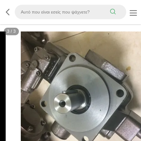
3
/
3