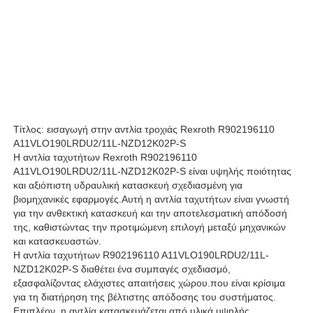
Υδραυλική αντλία Rexroth
Υδραυλική αντλία του Parker
Υδραυλική αντλία Vickers
Τίτλος: εισαγωγή στην αντλία τροχιάς Rexroth R902196110
A11VLO190LRDU2/11L-NZD12K02P-S
Η αντλία ταχυτήτων Rexroth R902196110
Υδραυλική βαλβίδα Rexroth
A11VLO190LRDU2/11L-NZD12K02P-S είναι υψηλής ποιότητας
και αξιόπιστη υδραυλική κατασκευή σχεδιασμένη για
βιομηχανικές εφαρμογές.Αυτή η αντλία ταχυτήτων είναι γνωστή
για την ανθεκτική κατασκευή και την αποτελεσματική απόδοσή
Συσκευές φίλτρου Rexroth
της, καθιστώντας την προτιμώμενη επιλογή μεταξύ μηχανικών
και κατασκευαστών.
Η αντλία ταχυτήτων R902196110 A11VLO190LRDU2/11L-
Υδραυλική βαλβίδα YUKEN
NZD12K02P-S διαθέτει ένα συμπαγές σχεδιασμό,
εξασφαλίζοντας ελάχιστες απαιτήσεις χώρου.που είναι κρίσιμα
για τη διατήρηση της βέλτιστης απόδοσης του συστήματος.
Υδραυλική αντλία Yuken
Επιπλέον, η αντλία κατασκευάζεται από υλικά υψηλής