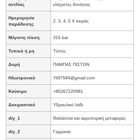
αντλίας
ελάχιστες δονήσεις
Ημερομηνία
2. 3, 4, 5 X σειράς
παράδοσης
Μέγιστη πίεση
315 bar
Τυπικό ή μη
Τύπος
Δομή
ΠΑΜΠΑΣ ΠΙΣΤΟΝ
Ηλεκτρονικό
Yli97584@gmail.com
Καύσιμο
+85267220981
Σπίτι
Δοκιμαστικό
Υδραυλικό λάδι
diy_1
Θαλάσσια και αεροπορική μεταφορές
Προϊόντα
diy_2
Γερμανία
Βίντεο