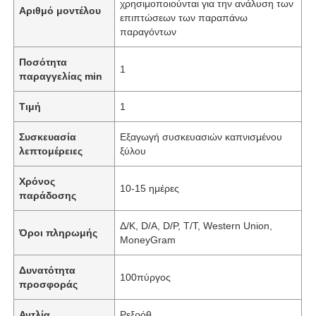
χρησιμοποιούνται για την ανάλυση των
Αριθμό μοντέλου
επιπτώσεων των παραπάνω
παραγόντων
Ποσότητα
1
παραγγελίας min
Τιμή
1
Συσκευασία
Εξαγωγή συσκευασιών καπνισμένου
λεπτομέρειες
ξύλου
Χρόνος
10-15 ημέρες
παράδοσης
Δ/Κ, D/Α, D/P, T/T, Western Union,
Όροι πληρωμής
MoneyGram
Δυνατότητα
100πύργος
προσφοράς
Αντλία
Ρεξρόθ